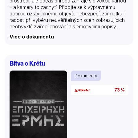
prostředí, ale občas příroda zahraje s divokou kartou
– a kamery to zachytí. Připojte se k výpravnému
dobrodružství plnému objevů, nebezpečí, zármutku i
radosti při výběru neuvěřitelných scén zobrazujících
neobvyklé zvířecí chování a s emotivními popisy
očitých svědků, kteří měli dostatek štěstí, že byli v
Více o dokumentu
pravý čas na pravém místě. Každou scénku
rozeberou špičkoví odborníci na život divokých zvířat
a odhalí tak tajný život zvířat v pohybu.
Bitva o Krétu
Dokumenty
73 %