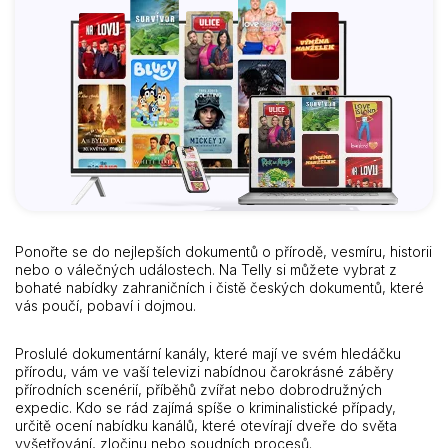
Ponořte se do nejlepších dokumentů o přírodě, vesmíru, historii
nebo o válečných událostech. Na Telly si můžete vybrat z
bohaté nabídky zahraničních i čistě českých dokumentů, které
vás poučí, pobaví i dojmou.
Proslulé dokumentární kanály, které mají ve svém hledáčku
přírodu, vám ve vaší televizi nabídnou čarokrásné záběry
přírodních scenérií, příběhů zvířat nebo dobrodružných
expedic. Kdo se rád zajímá spíše o kriminalistické případy,
určitě ocení nabídku kanálů, které otevírají dveře do světa
vyšetřování, zločinu nebo soudních procesů.