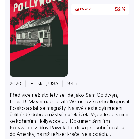
52 %
2020 | Polsko, USA | 84 min
Před více než sto lety se lidé jako Sam Goldwyn,
Louis B. Mayer nebo bratři Warnerové rozhodli opustit
Polsko a stali se magnáty. Na své cestě byli nuceni
čelit řadě dobrodružství a překážek. Vydejte se s nimi
ke kořenům Hollywoodu… Dokumentární film
Pollywood z dílny Paweła Ferdeka je osobní cestou
do Ameriky, na níž režisér kráčel ve stopách