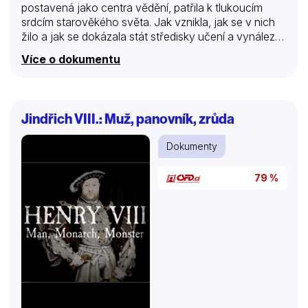
postavená jako centra vědění, patřila k tlukoucím
srdcím starověkého světa. Jak vznikla, jak se v nich
žilo a jak se dokázala stát středisky učení a vynálezů?
Tato podmanivá série opět oživuje tato největší
Více o dokumentu
starodávná města na vrcholu jejich slávy od 5. století
př. K. po Římskou říši. Využívá k tomu ohromující
počítačové triky u rekonstrukcí, současné záběry z
těchto míst a příspěvky proslulých odborníků a vrhá
Jindřich VIII.: Muž, panovník, zrůda
tak nový pohled na tyto architektonické poklady a
ztracené civilizace, jež byly základem moderního
Dokumenty
světa.
79 %