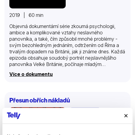
2019 | 60 min
Objevná dokumentární série zkoumá psychologii,
ambice a komplikované vztahy neslavného
panovníka, a také, čím způsobil mnohé problémy -
svým bezohledným jednáním, odtržením od Říma a
trvalým dopadem na Británii, jak ji známe dnes. Každá
epizoda obsahuje soudobý portrét nejslavnějšího
panovníka Velké Británie, počínaje mladým
Jindřichem, který si maluje svou budoucnost velkého
Více o dokumentu
krále, jenž bude soupeřem nejbohatším a
nejmocnějším vládcům v Evropě. Dále série
pokračuje pohledem na to, jak mu odluka od Říma
přinesla obrovské bohatství a nevídanou autoritu.
Přesun obřích nákladů
Tento krok však Jindřicha politicky izoluje a on sám
se obklopuje jen přitakávači, takže se málokdo
Dokumenty
odváží mu oponovat. Sérii uzavírá zkoumání
Jindřichova odkazua frustrovaných ambicí. Dokonalé
rekonstrukce a příspěvky od řady historických
odborníků provedou diváky Jindřichovým vnitřním