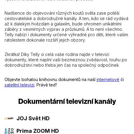
Nadšence do objevování různých koutů světa zase potěší
cestovatelské a dobrodružné kanály. A ten, kdo se rád vydává
až k dalekým hvězdám a galaxiím, bude ohromen unikátními
záběry z vesmírných výprav a průzkumů. A to není všechno.
Telly nabízí i dokumenty určené výhradně pro děti, které vašim
ratolestem dokonale rozšíří jejich obzory.
Zkrátka! Díky Telly si celá vaše rodina najde v televizi
dokumenty, které naplní vaši bezmeznou zvědavost, touhu po
dobrodružství nebo třeba jen čas na společný odpočinek.
Objevte bohatou knihovnu dokumentů na naší
internetové
či
satelitní televizi
. Právě teď!
Dokumentární televizní kanály
JOJ Svět HD
Prima ZOOM HD