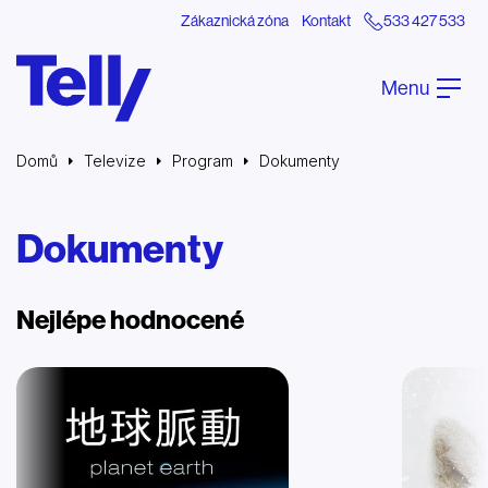
Zákaznická zóna
Kontakt
533 427 533
Menu
Domů
Televize
Program
Dokumenty
Dokumenty
Nejlépe hodnocené