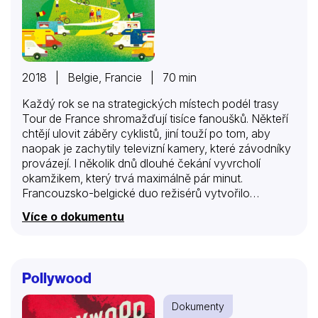
2018 | Belgie, Francie | 70 min
Každý rok se na strategických místech podél trasy
Tour de France shromažďují tisíce fanoušků. Někteří
chtějí ulovit záběry cyklistů, jiní touží po tom, aby
naopak je zachytily televizní kamery, které závodníky
provázejí. I několik dnů dlouhé čekání vyvrcholí
okamžikem, který trvá maximálně pár minut.
Francouzsko-belgické duo režisérů vytvořilo
humorný portrét této netradiční komunity.
Více o dokumentu
Pollywood
Dokumenty