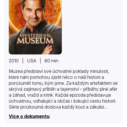
2010 | USA | 60 min
Muzea představí své úchvatné poklady minulosti,
které nám pomohou zjistit něco o naší historii a
porozumět tomu, kým jsme. Za každým artefaktem se
skrývá zajímavý příběh a tajemství – příběhy plné afér
a záhad, vražd a intrik. Každá epizoda představuje
úchvatnou, odhalující a občas i šokující cestu historií.
Série prozkoumá doslova každý kout a zákulisí
společností, zaměřených na populární a zábavné
Více o dokumentu
osoby – neviditelné špióny, chladnokrevné zabijáky,
dinosaury, paranormální jedince a další.