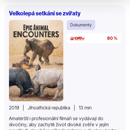
úzkých místech není prostor pro chyby. Podíváme se
na skutečné osoby, které ve Velké Británii zajišťují
Velkolepá setkání se zvířaty
každý den stěhování, od operátorů jeřábů po
skladníky, řidiče kamionů a kapitány lodí. V náročné
Dokumenty
době je pohyb zboží vždy na pořadu dne.
80 %
2019 | Jihoafrická republika | 13 min
Amatérští i profesionální filmaři se vydávají do
divočiny, aby zachytili život divoké zvěře v jejím