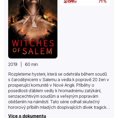
71 %
2019 | 60 min
Rozpleteme hysterii, která se odehrála během soudů
s čarodějnicemi v Salemu a vedla k popravě 20 žen v
prosperující komunitě v Nové Anglii. Příběhy o
posedlosti ďáblem vedly k hromadnému zatýkání,
senzacechtivým soudům a veřejným popravám
oběšením na náměstí. Tato série odhalí skutečný
hororový příběh mladých dospívajících dívek tragicky
obviněných a usvědčených pochybnými dospělými
Více o dokumentu