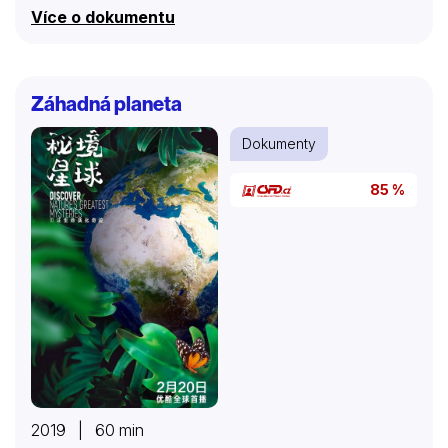
východoevropských zakladatelů Hollywoodu.
Více o dokumentu
Snímek vypráví univerzální a vzrušující příběh o
snech, odvaze a zoufalství, odehrávající se na pozadí
dějin továrny na sny a současného Hollywoodu.
Záhadná planeta
Dokumenty
85 %
2019 | 60 min