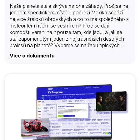
Naše planeta stále skrývá mnohé záhady. Proč se na
jednom specifickém místě u pobřeží Mexika schází
nejvíce žraloků obrovských a co to má společného s
meteoritem řítícím se vesmírem? Proč se dají
komodští varani najít pouze tam, kde jsou, a jak se
stal zapomenutým jeden z nejkrásnějších deštných
pralesů na planetě? Vydáme se na řadu epických
cest do divočiny a napříč kontinenty -i tisíciletími -,
Více o dokumentu
abychom odhalili některé z největších záhad přírody,
které formovaly život, od nejpodivnějších zvířat na
Celebesu po strašidelná stvoření mayského podsvětí,
od brlohů pum a And podobných Marsu po ztracený
svět v afrických mracích a válku paviánů.