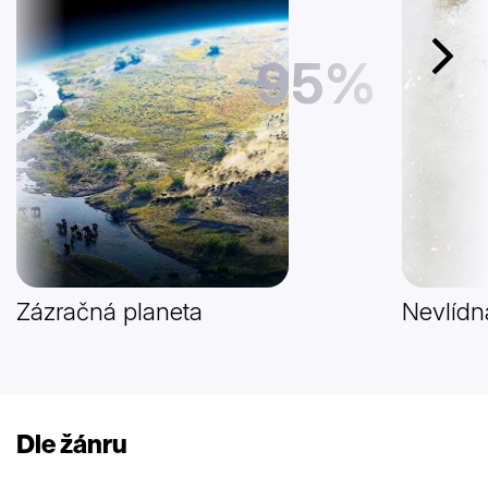
95%
Další
Zázračná planeta
Nevlídn
Dle žánru