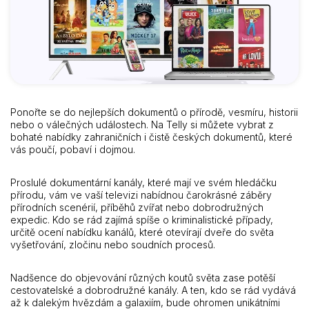
Ponořte se do nejlepších dokumentů o přírodě, vesmíru, historii
nebo o válečných událostech. Na Telly si můžete vybrat z
bohaté nabídky zahraničních i čistě českých dokumentů, které
vás poučí, pobaví i dojmou.
Proslulé dokumentární kanály, které mají ve svém hledáčku
přírodu, vám ve vaší televizi nabídnou čarokrásné záběry
přírodních scenérií, příběhů zvířat nebo dobrodružných
expedic. Kdo se rád zajímá spíše o kriminalistické případy,
určitě ocení nabídku kanálů, které otevírají dveře do světa
vyšetřování, zločinu nebo soudních procesů.
Nadšence do objevování různých koutů světa zase potěší
cestovatelské a dobrodružné kanály. A ten, kdo se rád vydává
až k dalekým hvězdám a galaxiím, bude ohromen unikátními