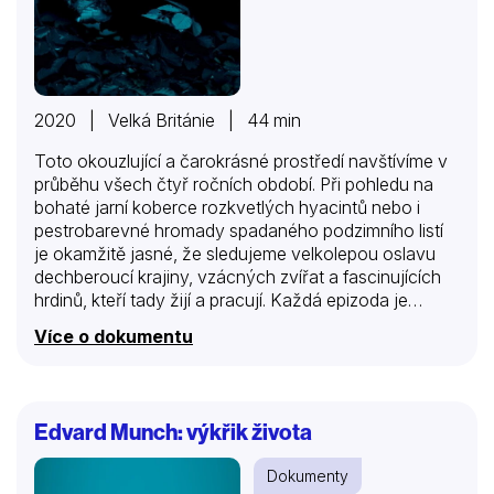
2020 | Velká Británie | 44 min
Toto okouzlující a čarokrásné prostředí navštívíme v
průběhu všech čtyř ročních období. Při pohledu na
bohaté jarní koberce rozkvetlých hyacintů nebo i
pestrobarevné hromady spadaného podzimního listí
je okamžitě jasné, že sledujeme velkolepou oslavu
dechberoucí krajiny, vzácných zvířat a fascinujících
hrdinů, kteří tady žijí a pracují. Každá epizoda je
věnována jinému ročnímu období. Nechte se pozvat
Více o dokumentu
na utkání tváří v tvář s drzými vydrami, plachými srnci
nebo migrujícími orlovci. A zatímco budeme zkoumat
místní starověké usedlosti i legendy, seznámíme se s
odkazem myslivectví a odhalíme poetické krásy
Edvard Munch: výkřik života
proměnlivé přírody.
Dokumenty