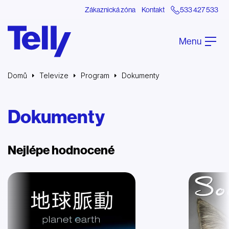
Zákaznická zóna
Kontakt
533 427 533
Menu
Domů
Televize
Program
Dokumenty
Dokumenty
Nejlépe hodnocené