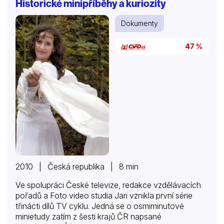
Historické minipříběhy a kuriozity
stavby však mají nenahraditelnou hodnotu. Poznejte
jejich krásy i taje unikátního přesunu komplexu z Fílé
Dokumenty
na sousední ostrov.
47 %
2010 | Česká republika | 8 min
Ve spolupráci České televize, redakce vzdělávacích
pořadů a Foto video studia Jari vznikla první série
třinácti dílů TV cyklu. Jedná se o osmiminutové
minietudy zatím z šesti krajů ČR napsané