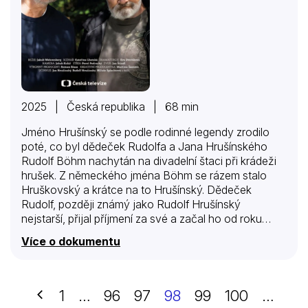
2025 | Česká republika | 68 min
Jméno Hrušínský se podle rodinné legendy zrodilo
poté, co byl dědeček Rudolfa a Jana Hrušínského
Rudolf Böhm nachytán na divadelní štaci při krádeži
hrušek. Z německého jména Böhm se rázem stalo
Hruškovský a krátce na to Hrušínský. Dědeček
Rudolf, později známý jako Rudolf Hrušínský
nejstarší, přijal příjmení za své a začal ho od roku
1935 používat. Historie hereckého rodu Hrušínských
Více o dokumentu
ale sahá mnohem dál. Není proto divu, že se stejnou
cestou vydali i bratři Rudolf a Jan. Dokument mapuje
jejich herecké začátky po boku tatínka Rudolfa
Hrušínského st. od prvních rolí, přes divadelní
Předchozí
1
…
96
97
98
99
100
…
angažmá v Činoherním studiu v Ústí nad Labem a