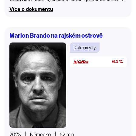
okamžiky velkých národních a mezinárodních krizí, od
Více o dokumentu
normanského dobytí před tisíci lety až po
současnost, a uvidíme, jak britské národy i klenoty
samy tyto bouřlivé události přečkaly.
Marlon Brando na rajském ostrově
Dokumenty
64 %
2023 | Německo | 52 min