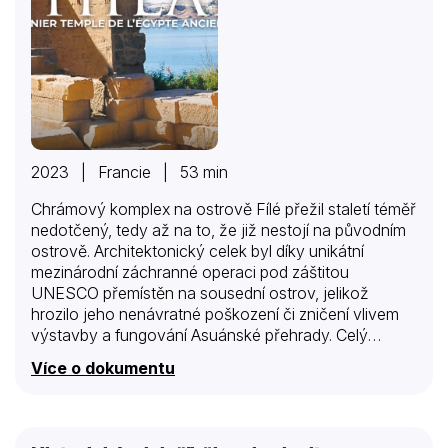
2023 | Francie | 53 min
Chrámový komplex na ostrově Fílé přežil staletí téměř
nedotčený, tedy až na to, že již nestojí na původním
ostrově. Architektonický celek byl díky unikátní
mezinárodní záchranné operaci pod záštitou
UNESCO přemístěn na sousední ostrov, jelikož
hrozilo jeho nenávratné poškození či zničení vlivem
výstavby a fungování Asuánské přehrady. Celý
soubor staveb byl svědectvím vývoje architektury a
Více o dokumentu
výzdoby chrámů řecko-římského období od prvních
do posledních let této epochy egyptských dějin.
Vévodí mu Esetin chrám – „perla Nilu“, jež je ukázkou
umu stavitelů posledních egyptských faraonů. I další