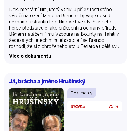
Dokumentární film, který vznikl u příležitosti stého
výročí narození Marlona Branda objevuje dosud
neznámou stránku této filmové hvězdy. Slavného
herce představuje jako průkopníka ochrany přírody.
Během natáčení filmu Vzpoura na Bounty na Tahiti v
šedesátých letech minulého století se Brando
rozhodl, že si z ohroženého atolu Tetiaroa udělá svůj
domov. Prostřednictvím filmových ukázek, přístupu
Více o dokumentu
do chráněné oblasti a exkluzivních rozhovorů s
rodinou tvůrci odkrývají environmentální odkaz
tohoto vizionářského umělce a milovníka přírody.
Já, brácha a jméno Hrušínský
Dokumenty
73 %