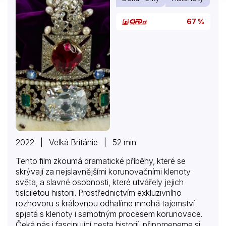
67 %
2022 | Velká Británie | 52 min
Tento film zkoumá dramatické příběhy, které se
skrývají za nejslavnějšími korunovačními klenoty
světa, a slavné osobnosti, které utvářely jejich
tisíciletou historii. Prostřednictvím exkluzivního
rozhovoru s královnou odhalíme mnohá tajemství
spjatá s klenoty i samotným procesem korunovace.
Čeká nás i fascinující cesta historií, připomeneme si