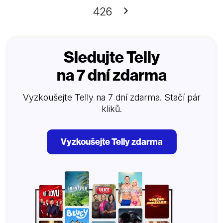
Činoherním klubu v Praze až k nezapomenutelným
Další
426
rolím filmovým a televizním, kdy se nejednou před
kamerou setkaly hned…
Sledujte Telly
na 7 dní zdarma
Vyzkoušejte Telly na 7 dní zdarma. Stačí pár
kliků.
Vyzkoušejte Telly zdarma