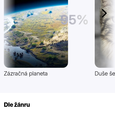
95%
Další
Zázračná planeta
Duše š
Dle žánru