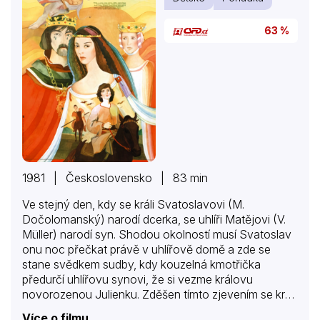
63 %
1981 | Československo | 83 min
Ve stejný den, kdy se králi Svatoslavovi (M.
Dočolomanský) narodí dcerka, se uhlíři Matějovi (V.
Müller) narodí syn. Shodou okolností musí Svatoslav
onu noc přečkat právě v uhlířově domě a zde se
stane svědkem sudby, kdy kouzelná kmotřička
předurčí uhlířovu synovi, že si vezme královu
novorozenou Julienku. Zděšen tímto zjevením se král
rozhodne poslat svého dvorního astrologa (M.
Více o filmu