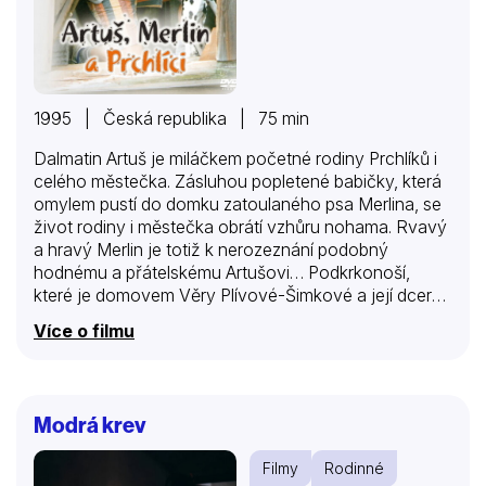
1995 | Česká republika | 75 min
Dalmatin Artuš je miláčkem početné rodiny Prchlíků i
celého městečka. Zásluhou popletené babičky, která
omylem pustí do domku zatoulaného psa Merlina, se
život rodiny i městečka obrátí vzhůru nohama. Rvavý
a hravý Merlin je totiž k nerozeznání podobný
hodnému a přátelskému Artušovi… Podkrkonoší,
které je domovem Věry Plívové-Šimkové a její dcery
Kateřiny Priščákové, autorky scénáře filmu, je stále
Více o filmu
přítomné v této letní komedii plné omylů, záměn, ale
také neokázalého citu. Role otce Prchlíka a matky
Prchlíkové si zahráli Pavel Nový a Veronika Jeníková.
Modrá krev
Filmy
Rodinné