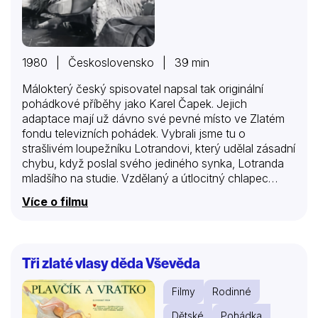
1980 | Československo | 39 min
Málokterý český spisovatel napsal tak originální
pohádkové příběhy jako Karel Čapek. Jejich
adaptace mají už dávno své pevné místo ve Zlatém
fondu televizních pohádek. Vybrali jsme tu o
strašlivém loupežníku Lotrandovi, který udělal zásadní
chybu, když poslal svého jediného synka, Lotranda
mladšího na studie. Vzdělaný a útlocitný chlapec
nedokázal po otci převzít loupežnickou živnost a
Více o filmu
bylo jen dobře, že se toho zklamání Lotrando starší
nedožil.
Tři zlaté vlasy děda Vševěda
Filmy
Rodinné
Dětské
Pohádka