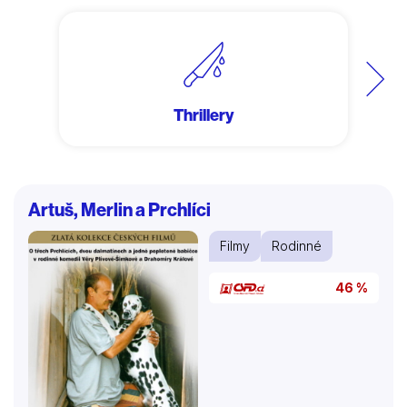
Další
Thrillery
Artuš, Merlin a Prchlíci
Filmy
Rodinné
46 %