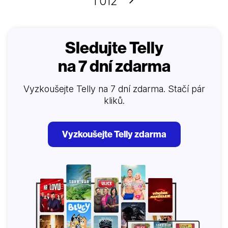
Další
1 012
před dvěma roky. Harrisovi nakonec umožní v
rybářské vesnici Šimoda přechodně zůstat, ovšem
bez uznání oficiálního statusu. Osamělý Harris dlí v cizí
zemi,…
Sledujte Telly
na 7 dní zdarma
Vyzkoušejte Telly na 7 dní zdarma. Stačí pár
kliků.
Vyzkoušejte Telly zdarma