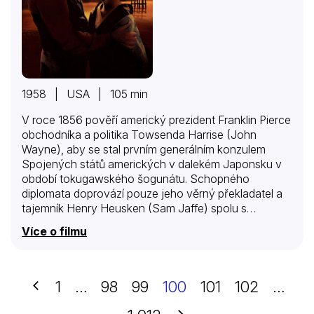
1958 | USA | 105 min
V roce 1856 pověří americký prezident Franklin Pierce
obchodníka a politika Towsenda Harrise (John
Wayne), aby se stal prvním generálním konzulem
Spojených států amerických v dalekém Japonsku v
období tokugawského šogunátu. Schopného
diplomata doprovází pouze jeho věrný překladatel a
tajemník Henry Heusken (Sam Jaffe) spolu s
čínskými služebníky. V japonském přístavu Šimoda je
Více o filmu
ale nečeká vřelé uvítání, v odlehlém a izolovaném
soustroví pod tvrdou nadvládou šóguna představují
nevítané hosty. Cizinci mají do země zakázaný vstup
a ve společnosti jsou považováni za hrozbu a
Předchozí
1
…
98
99
100
101
102
…
barbary. Japonci odmítají přijmout jeho pověřovací
listiny na základě smlouvy, kterou obě země uzavřely