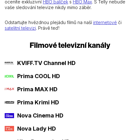
oceníte exkluzivní
HBO balíček
s
HBO Max
. S Telly nebude
vaše sledování televize nikdy mimo záběr.
Odstartujte hvězdnou plejádu filmů na naší
internetové
či
satelitní televizi
. Právě teď!
Filmové televizní kanály
KVIFF.TV Channel HD
Prima COOL HD
Prima MAX HD
Prima Krimi HD
Nova Cinema HD
Nova Lady HD