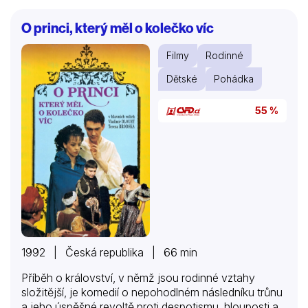
O princi, který měl o kolečko víc
Filmy
Rodinné
Dětské
Pohádka
55 %
1992 | Česká republika | 66 min
Příběh o království, v němž jsou rodinné vztahy
složitější, je komedií o nepohodlném následníku trůnu
a jeho úspěšné revoltě proti despotismu, hlouposti a