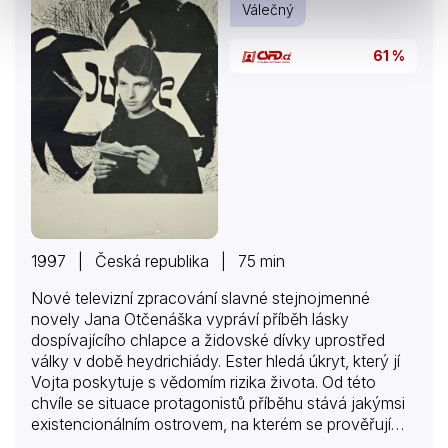
Válečný
61 %
1997 | Česká republika | 75 min
Nové televizní zpracování slavné stejnojmenné
novely Jana Otčenáška vypráví příběh lásky
dospívajícího chlapce a židovské dívky uprostřed
války v době heydrichiády. Ester hledá úkryt, který jí
Vojta poskytuje s vědomím rizika života. Od této
chvíle se situace protagonistů příběhu stává jakýmsi
existencionálním ostrovem, na kterém se prověřují
základní lidské hodnoty – láska, smrt, věrnost i zrada.