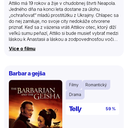
Attilio má 19 rokov a žije v chudobnej štvrti Neapola.
Jedného dňa na konci leta dostane za úlohu
„ochraňovať“ mladú prostitútku z Ukrajiny. Chlapec sa
do nej zamiluje, no svoje city nedokáže otvorene
priznať. Keď sa z väzenia vráti Attiliov otec, ktorý dlží
veľkú sumu peňazí, Attilio si bude musieť vybrať medzi
láskou k Anastasii a láskou a zodpovednosťou voči
rodine.
Více o filmu
Barbar a gejša
Filmy
Romantický
Drama
59 %