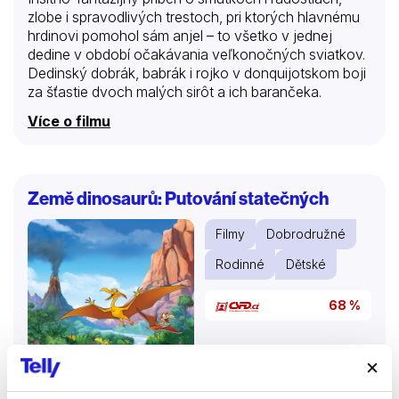
zlobe i spravodlivých trestoch, pri ktorých hlavnému
hrdinovi pomohol sám anjel – to všetko v jednej
dedine v období očakávania veľkonočných sviatkov.
Dedinský dobrák, babrák i rojko v donquijotskom boji
za šťastie dvoch malých sirôt a ich barančeka.
Více o filmu
Země dinosaurů: Putování statečných
Filmy
Dobrodružné
Rodinné
Dětské
68 %