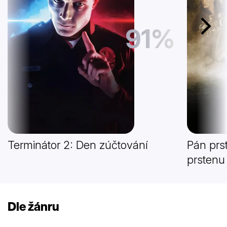
91%
Další
Terminátor 2: Den zúčtování
Pán prs
prstenu
Dle žánru