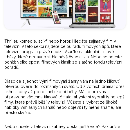
Thriller, komedie, sci-fi nebo horor. Hledáte zajímavý film v
televizi? V této sekci najdete celou řadu filmových tipů, které
televizní program právě nabízí. Vsaďte na aktuální filmové
trháky, které nedávno strhla návštěvnosti kin. Nebo se nechte
pohltit velkolepostí filmových klasik ze zlatého fondu televizní
pořadů.
Dlaždice s jednotlivými filmovými žánry vám na jedno kliknutí
otevřou dveře do rozmanitých světů. Od životních dramat přes
akční scény až po romantické příběhy. Máme pro vás
připravena všechna filmová témata, abyste si vybrali ty nejlepší
filmy, které právě běží v televizi. Můžete si vybrat ze široké
nabídky věhlasných kanálů nebo objevit i ty méně známé, ale
přesto skvělé.
Nebo chcete z televizní zábavy dostat ještě více? Pak určitě