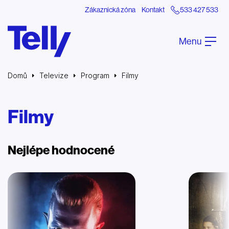
Zákaznická zóna
Kontakt
533 427 533
Menu
Domů
Televize
Program
Filmy
Filmy
Nejlépe hodnocené