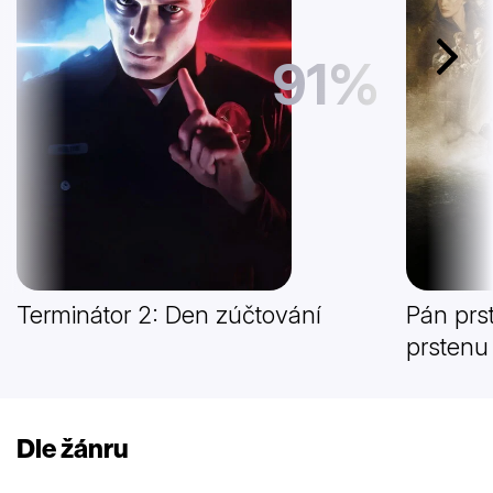
91%
Další
Terminátor 2: Den zúčtování
Pán prs
prstenu
Dle žánru