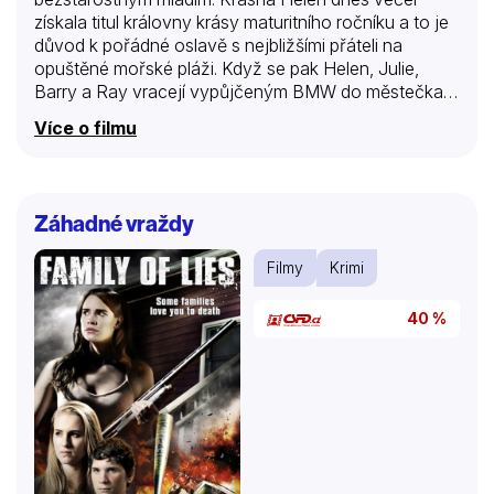
získala titul královny krásy maturitního ročníku a to je
důvod k pořádné oslavě s nejbližšími přáteli na
opuštěné mořské pláži. Když se pak Helen, Julie,
Barry a Ray vracejí vypůjčeným BMW do městečka,
srazí na opuštěné přímořské silnici záhadného
Více o filmu
chodce v gumovém rybářském plášti. Díky krvavým
zraněním nevidí do jeho tváře a zdá se, že neopatrný
nešťastník je mrtev. Co sním? Po krátké hádce se
přátelé rozhodnou hodit jeho tělo do oceánu. Až na
Záhadné vraždy
molu ale zjistí, že tajemný muž stále ještě žije. Přesto
se ho definitivně zbaví a přísahají, že si své strašlivé
Filmy
Krimi
tajemství odnesou do hrobu. Po…
40 %