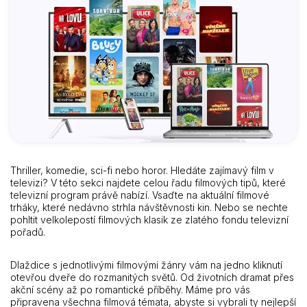
Thriller, komedie, sci-fi nebo horor. Hledáte zajímavý film v
televizi? V této sekci najdete celou řadu filmových tipů, které
televizní program právě nabízí. Vsaďte na aktuální filmové
trháky, které nedávno strhla návštěvnosti kin. Nebo se nechte
pohltit velkolepostí filmových klasik ze zlatého fondu televizní
pořadů.
Dlaždice s jednotlivými filmovými žánry vám na jedno kliknutí
otevřou dveře do rozmanitých světů. Od životních dramat přes
akční scény až po romantické příběhy. Máme pro vás
připravena všechna filmová témata, abyste si vybrali ty nejlepší