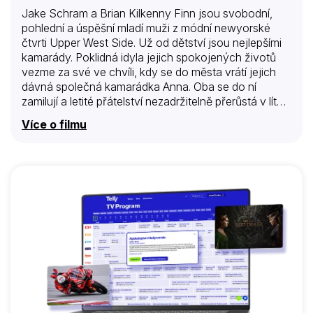
Jake Schram a Brian Kilkenny Finn jsou svobodní,
pohlední a úspěšní mladí muži z módní newyorské
čtvrti Upper West Side. Už od dětství jsou nejlepšími
kamarády. Poklidná idyla jejich spokojených životů
vezme za své ve chvíli, kdy se do města vrátí jejich
dávná společná kamarádka Anna. Oba se do ní
zamilují a letité přátelství nezadržitelně přerůstá v lítý
souboj o srdce vyvolené dívky. Už tak chaotickou
Více o filmu
situaci milostného trojúhelníku navíc komplikuje fakt,
že Jake je rabín a Brian katolický kněz…