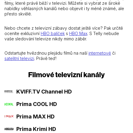
filmy, které právě běží v televizi. Můžete si vybrat ze široké
nabídky věhlasných kanálů nebo objevit i ty méně známé, ale
přesto skvělé.
Nebo chcete z televizní zábavy dostat ještě více? Pak určitě
oceníte exkluzivní
HBO balíček
s
HBO Max
. S Telly nebude
vaše sledování televize nikdy mimo záběr.
Odstartujte hvězdnou plejádu filmů na naší
internetové
či
satelitní televizi
. Právě teď!
Filmové televizní kanály
KVIFF.TV Channel HD
Prima COOL HD
Prima MAX HD
Prima Krimi HD