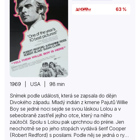
63 %
1969 | USA | 98 min
Snímek podle události, která se zapsala do dějin
Divokého západu. Mladý indián z kmene Pajutů Willie
Boy se jedné noci sejde se svou láskou Lolou a v
sebeobraně zastřelí jejího otce, který na něho
zaútočil. Spolu s Lolou pak uprchnou do prérie. Jen
neochotně se po jeho stopách vydává šerif Cooper
(Robert Redford) s posilami. Podle něj se jedná o ryze