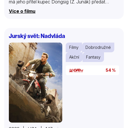
má jeho přítel kupec Dongsig (Z. Junák) předat
Kimově manželce Sodže (S. Talpová). K té se však
Více o filmu
drahokam vůbec nedostane. Přestože Dongsig tvrdí,
že jí ho dal. Kdo vyřeší celou záhadu? Moudrý
soudce Čangsu (O. Dadák), který i lháře a nepoctivce
právem potrestá.
Jurský svět: Nadvláda
Filmy
Dobrodružné
Akční
Fantasy
54 %