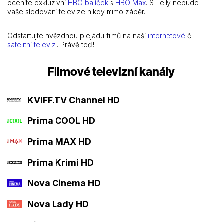
oceníte exkluzivní
HBO balíček
s
HBO Max
. S Telly nebude
vaše sledování televize nikdy mimo záběr.
Odstartujte hvězdnou plejádu filmů na naší
internetové
či
satelitní televizi
. Právě teď!
Filmové televizní kanály
KVIFF.TV Channel HD
Prima COOL HD
Prima MAX HD
Prima Krimi HD
Nova Cinema HD
Nova Lady HD