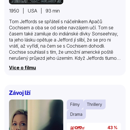
1950 | USA | 93 min
Tom Jeffords se spřátelí s náčelníkem Apačů
Cochisem a oba se od sebe navzájem učí. Tom se
časem také zamiluje do indiánské dívky Sonseehray,
ta jeho lásku opětuje a Jefford jí slíbí, že se pro ni
vrátí, až vyřídí, na čem se s Cochisem dohodli.
Cochise souhlasil s tím, že umožní americké poště
nerušený průjezd jeho územím. Když Jeffords tlumočí
svým krajanům Cochisův slib, mnoho z nich mu
Více o filmu
nevěří. Ale Cochise své slovo dodrží – pošta přes
jeho území projíždí bez potíží. Jeffords se vrací do
indiánské vesnice, aby tam vyřídil požadavek
generála Howarda – prezident Grant hodlá s Apači
Závoj lží
uzavřít mírovou dohodu. Cochise souhlasí, vyžádá si
jen tříměsíční zkušební dobu. Někteří běloši však jsou
Filmy
Thrillery
proti dohodě a vlákají skupinu…
Drama
43 %