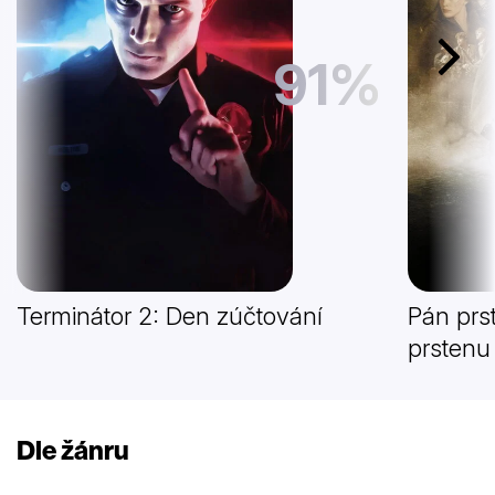
91%
Další
Terminátor 2: Den zúčtování
Pán prs
prstenu
Dle žánru