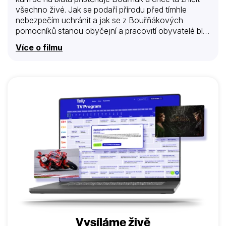
všechno živé. Jak se podaří přírodu před tímhle
nebezpečím uchránit a jak se z Bouřňákových
pomocníků stanou obyčejní a pracovití obyvatelé blat
O tom vypráví pohádka, kterou natočila režisérka
Více o filmu
Věra Jordánová.
Vysíláme živě