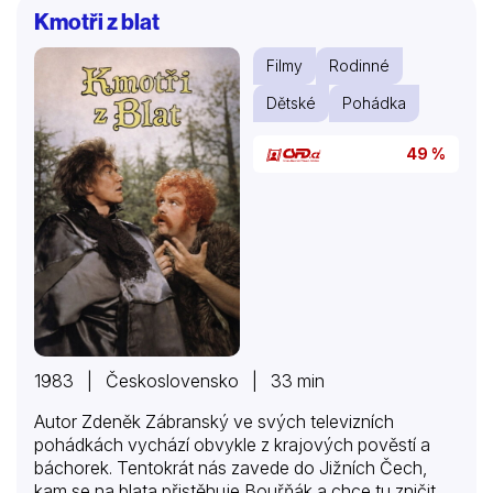
Kmotři z blat
Filmy
Rodinné
Dětské
Pohádka
49 %
1983 | Československo | 33 min
Autor Zdeněk Zábranský ve svých televizních
pohádkách vychází obvykle z krajových pověstí a
báchorek. Tentokrát nás zavede do Jižních Čech,
kam se na blata přistěhuje Bouřňák a chce tu zničit