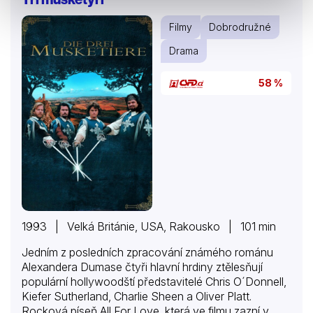
nad mraky do země obrů. Jack se okamžitě vydává
na cestu za záchranou princezny Isabelly.
Filmy
Dobrodružné
Drama
58 %
1993 | Velká Británie, USA, Rakousko | 101 min
Jedním z posledních zpracování známého románu
Alexandera Dumase čtyři hlavní hrdiny ztělesňují
populární hollywoodští představitelé Chris O´Donnell,
Kiefer Sutherland, Charlie Sheen a Oliver Platt.
Rocková píseň All For Love, která ve filmu zazní v