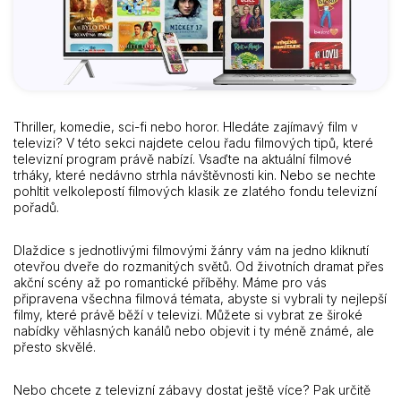
Thriller, komedie, sci-fi nebo horor. Hledáte zajímavý film v
televizi? V této sekci najdete celou řadu filmových tipů, které
televizní program právě nabízí. Vsaďte na aktuální filmové
trháky, které nedávno strhla návštěvnosti kin. Nebo se nechte
pohltit velkolepostí filmových klasik ze zlatého fondu televizní
pořadů.
Dlaždice s jednotlivými filmovými žánry vám na jedno kliknutí
otevřou dveře do rozmanitých světů. Od životních dramat přes
akční scény až po romantické příběhy. Máme pro vás
připravena všechna filmová témata, abyste si vybrali ty nejlepší
filmy, které právě běží v televizi. Můžete si vybrat ze široké
nabídky věhlasných kanálů nebo objevit i ty méně známé, ale
přesto skvělé.
Nebo chcete z televizní zábavy dostat ještě více? Pak určitě