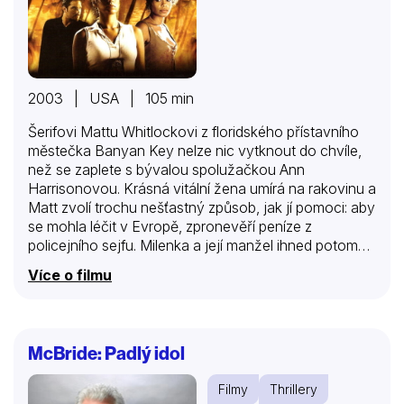
2003 | USA | 105 min
Šerifovi Mattu Whitlockovi z floridského přístavního
městečka Banyan Key nelze nic vytknout do chvíle,
než se zaplete s bývalou spolužačkou Ann
Harrisonovou. Krásná vitální žena umírá na rakovinu a
Matt zvolí trochu nešťastný způsob, jak jí pomoci: aby
se mohla léčit v Evropě, zpronevěří peníze z
policejního sejfu. Milenka a její manžel ihned potom
uhoří ve svém domě. Záhy vyjde najevo, že jde o
Více o filmu
dobře vymyšlený podvod. Vyšetřování případu se
ujme Mattova žena Alex, která povýšila do oddělení
vražd a právě je s manželem v rozvodovém řízení.
Šerif přede všemi zoufale a pracně zatajuje svoji roli a
McBride: Padlý idol
zároveň pátrá po podvodnících… U zrodu tohoto
projektu stál nápad scenáristy Dava Collarda napsat
Filmy
Thrillery
příběh, který by svým laděním korespondoval s