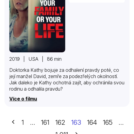
2019 | USA | 86 min
Doktorka Kathy bojuje za odhalení pravdy poté, co
její manžel David, zemře za podezřelých okolností.
Jak daleko je Kathy ochotná zajít, aby ochránila svou
rodinu a odhalila pravdu?
Více o filmu
Předchozí
1
…
161
162
163
164
165
…