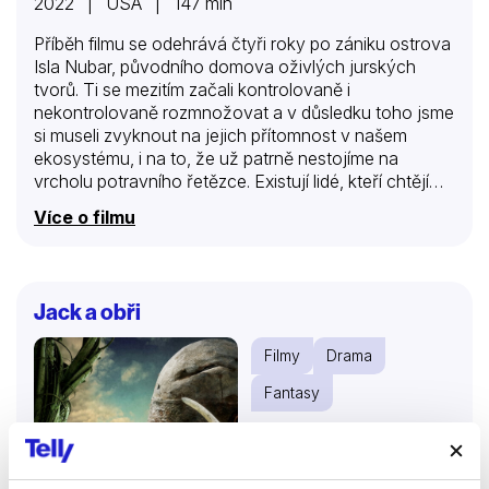
2022 | USA | 147 min
Příběh filmu se odehrává čtyři roky po zániku ostrova
Isla Nubar, původního domova oživlých jurských
tvorů. Ti se mezitím začali kontrolovaně i
nekontrolovaně rozmnožovat a v důsledku toho jsme
si museli zvyknout na jejich přítomnost v našem
ekosystému, i na to, že už patrně nestojíme na
vrcholu potravního řetězce. Existují lidé, kteří chtějí
tuhle novou ohromnou sílu zneužít pro svůj prospěch,
Více o filmu
a na druhé straně lidé, již jim v tom chtějí zabránit a
snaží se udržet svět v maximální možné rovnováze. K
nim patří i Owen Grady a jeho přítelkyně Claire, kteří
nabyli patřičné zkušenosti v prvních dvou filmech.
Jack a obři
Doplňují je pak hvězdy Jurského parku,
paleontologové Alan Grant a Ellie Sattlerová a
Filmy
Drama
teoretik s nadhledem Ian Malcolm.
Fantasy
66 %