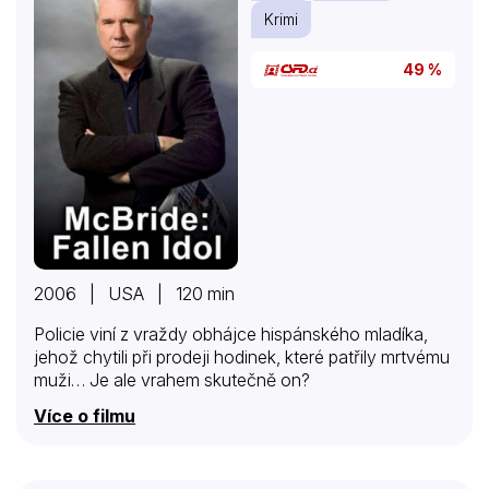
klasickými hollywoodskými…
Krimi
49 %
2006 | USA | 120 min
Policie viní z vraždy obhájce hispánského mladíka,
jehož chytili při prodeji hodinek, které patřily mrtvému
muži… Je ale vrahem skutečně on?
Více o filmu