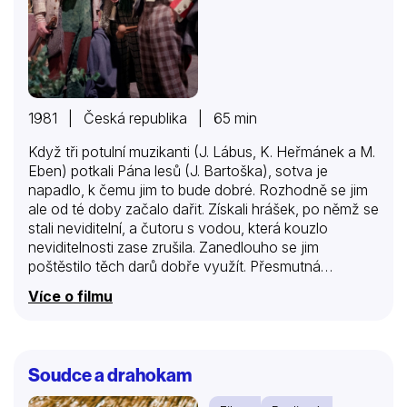
1981 | Česká republika | 65 min
Když tři potulní muzikanti (J. Lábus, K. Heřmánek a M.
Eben) potkali Pána lesů (J. Bartoška), sotva je
napadlo, k čemu jim to bude dobré. Rozhodně se jim
ale od té doby začalo dařit. Získali hrášek, po němž se
stali neviditelní, a čutoru s vodou, která kouzlo
neviditelnosti zase zrušila. Zanedlouho se jim
poštěstilo těch darů dobře využít. Přesmutná
princezna Johanka (Z. Jandová) se zase začala
Více o filmu
usmívat, když svými kouzly donutili jejího královského
otce (J. Sovák), aby nebránil jejímu sňatku s
milovaným mládencem.
Soudce a drahokam