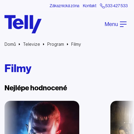
Zákaznická zóna
Kontakt
533 427 533
Menu
Domů
Televize
Program
Filmy
Filmy
Nejlépe hodnocené