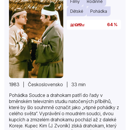
Filmy
Rodinné
Dětské
Pohádka
64 %
1983 | Československo | 33 min
Pohádka Soudce a drahokam patří do řady v
brněnském televizním studiu natočených příběhů,
které by šlo souhrnně označit jako „vtipné pohádky z
celého světa“. Vyprávění o moudrém soudci, dvou
kupcích a zmizelém drahokamu pochází až z daleké
Koreje. Kupec Kim (J. Zvoník) získá drahokam, který