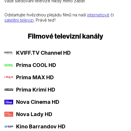
vaše sledování televize nikdy mimo záběr.
Odstartujte hvězdnou plejádu filmů na naší
internetové
či
satelitní televizi
. Právě teď!
Filmové televizní kanály
KVIFF.TV Channel HD
Prima COOL HD
Prima MAX HD
Prima Krimi HD
Nova Cinema HD
Nova Lady HD
Kino Barrandov HD