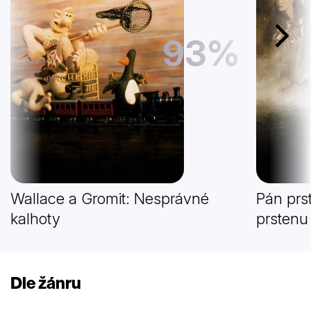
93%
Další
Wallace a Gromit: Nesprávné
Pán prs
kalhoty
prstenu
Dle žánru