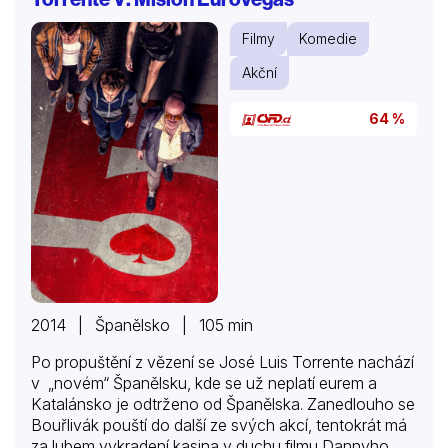
Filmy
Komedie
Akční
64 %
2014 | Španělsko | 105 min
Po propuštění z vězení se José Luis Torrente nachází
v „novém“ Španělsku, kde se už neplatí eurem a
Katalánsko je odtrženo od Španělska. Zanedlouho se
Bouřlivák pouští do další ze svých akcí, tentokrát má
za lubem vykradení kasina v duchu filmu Dannyho