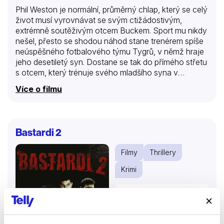
Phil Weston je normální, průměrný chlap, který se celý
život musí vyrovnávat se svým ctižádostivým,
extrémně soutěživým otcem Buckem. Sport mu nikdy
nešel, přesto se shodou náhod stane trenérem spíše
neúspěšného fotbalového týmu Tygrů, v němž hraje
jeho desetiletý syn. Dostane se tak do přímého střetu
s otcem, který trénuje svého mladšího syna v
nejlepším ligovém mužstvu Gladiátorů. Mistrovský
Více o filmu
pohár ovšem může získat jen jeden z nich! Do hry tak
vstupují nevyrovnané účty z minulosti a jak Phil, tak
Buck sahají k extrémním prostředkům, jen aby získali
vytouženou metu.
Bastardi 2
Filmy
Thrillery
Krimi
31 %