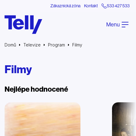
Zákaznická zóna
Kontakt
533 427 533
Menu
Domů
Televize
Program
Filmy
Filmy
Nejlépe hodnocené