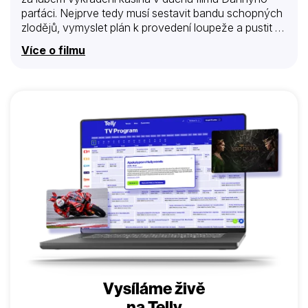
parťáci. Nejprve tedy musí sestavit bandu schopných
zlodějů, vymyslet plán k provedení loupeže a pustit se
do akce…
Více o filmu
Vysíláme živě
na Telly