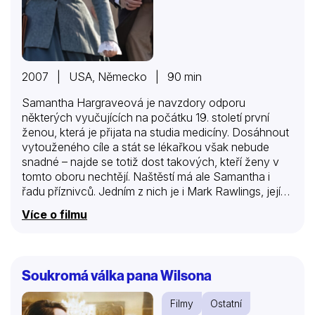
2007 | USA, Německo | 90 min
Samantha Hargraveová je navzdory odporu
některých vyučujících na počátku 19. století první
ženou, která je přijata na studia medicíny. Dosáhnout
vytouženého cíle a stát se lékařkou však nebude
snadné – najde se totiž dost takových, kteří ženy v
tomto oboru nechtějí. Naštěstí má ale Samantha i
řadu příznivců. Jedním z nich je i Mark Rawlings, její
spolužák a velká láska…
Více o filmu
Soukromá válka pana Wilsona
Filmy
Ostatní