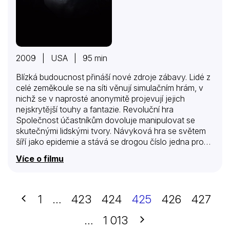
2009 | USA | 95 min
Blízká budoucnost přináší nové zdroje zábavy. Lidé z
celé zeměkoule se na síti věnují simulačním hrám, v
nichž se v naprosté anonymitě projevují jejich
nejskrytější touhy a fantazie. Revoluční hra
Společnost účastníkům dovoluje manipulovat se
skutečnými lidskými tvory. Návyková hra se světem
šíří jako epidemie a stává se drogou číslo jedna pro
miliony lidí. To vše díky samotářskému géniovi Kenu
Více o filmu
Castlovi , vizionářskému zakladateli nejvlivnějšího
technologického konglomerátu na světě. Souboj na
smrt, v němž bohatí ovládají mozky odsouzených,
začíná…
Předchozí
1
…
423
424
425
426
427
Další
…
1 013