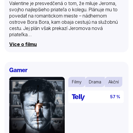
Valentine je presvedčená o tom, že miluje Jeroma,
svojho najlepšieho priateľa o kolegu. Plánuje mu to
povedať na romantickom mieste – nádhernom
ostrove Bora Bora, kam obaja cestujú na služobnú
cestu. Jej plán však prekazí Jeromova nová
priateľka…
Více o filmu
Gamer
Filmy
Drama
Akční
57 %