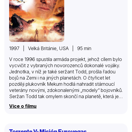
1997 | Velká Británie, USA | 95 min
V roce 1996 spustila armáda projekt, jehož cílem bylo
vycvičit z vybraných novorozenců dokonalé vojáky.
Jednotka, v níž je také seržant Todd, prošla řadou
bojů na Zemi i na jiných planetách. O čtyřicet let
později plukovník Mekum hodlá nahradit stárnoucí
veterány novými, zdokonalenými „modely“ bojovníků.
Seržan Todd tak omylem skončí na planetě, která je
jednou velkou skládkou. Tady se setká se
Více o filmu
zapomenutou komunitou osadníků. Setkání je pro
obě strany šokující, jenže skvělý voják se
kolonizátorům bude brzy hodit…
Torrente V: Misión Eurovegas