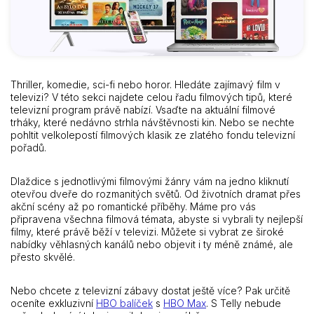
Thriller, komedie, sci-fi nebo horor. Hledáte zajímavý film v
televizi? V této sekci najdete celou řadu filmových tipů, které
televizní program právě nabízí. Vsaďte na aktuální filmové
trháky, které nedávno strhla návštěvnosti kin. Nebo se nechte
pohltit velkolepostí filmových klasik ze zlatého fondu televizní
pořadů.
Dlaždice s jednotlivými filmovými žánry vám na jedno kliknutí
otevřou dveře do rozmanitých světů. Od životních dramat přes
akční scény až po romantické příběhy. Máme pro vás
připravena všechna filmová témata, abyste si vybrali ty nejlepší
filmy, které právě běží v televizi. Můžete si vybrat ze široké
nabídky věhlasných kanálů nebo objevit i ty méně známé, ale
přesto skvělé.
Nebo chcete z televizní zábavy dostat ještě více? Pak určitě
oceníte exkluzivní
HBO balíček
s
HBO Max
. S Telly nebude