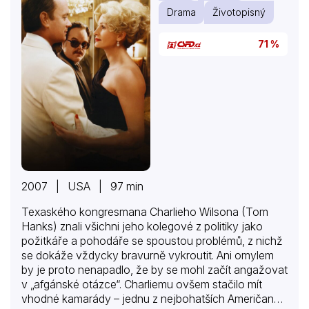
Drama
Životopisný
71 %
2007 | USA | 97 min
Texaského kongresmana Charlieho Wilsona (Tom
Hanks) znali všichni jeho kolegové z politiky jako
požitkáře a pohodáře se spoustou problémů, z nichž
se dokáže vždycky bravurně vykroutit. Ani omylem
by je proto nenapadlo, že by se mohl začít angažovat
v „afgánské otázce“. Charliemu ovšem stačilo mít
vhodné kamarády – jednu z nejbohatších Američanek