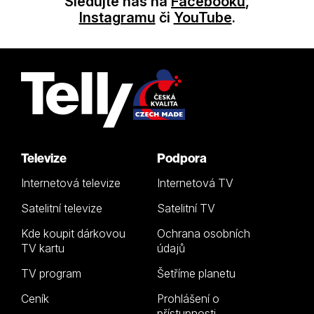
Sledujte nás na
Facebooku
,
Instagramu
či
YouTube
.
Televize
Podpora
Internetová televize
Internetová TV
Satelitní televize
Satelitní TV
Kde koupit dárkovou
Ochrana osobních
TV kartu
údajů
TV program
Šetříme planetu
Ceník
Prohlášení o
přístupnosti