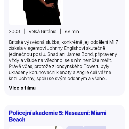
2003 | Velká Británie | 88 min
Britská výzvědná služba, konkrétně její oddělení MI 7,
získala v agentovi Johnny Englishovi skutečně
jedinečnou posilu. Snad ani James Bond, připravený
vždy a všude na všechno, se s ním nemůže měřit.
Právě včas, protože z londýnského Toweru byly
ukradeny korunovační klenoty a Anglie čelí vážné
krizi. Johnny, spolu se svým oddaným a všeho
schopným asistentem Boughtem, se ihned ujímá
Více o filmu
vyšetřování. A pátrání vede vskutku neotřelým a
svérázným způsobem…
Policejní akademie 5: Nasazení: Miami
Beach