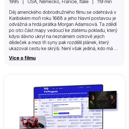
1995 | USA, Německo, Francie, Itálie | 119 min
Děj amerického dobrodružného filmu se odehrává v
Karibském moři roku 1668 a jeho hlavní postavou je
odvážná a hrdá pirátka Morgan Adamsová. Ta zdědí
po otci část mapy vedoucí ke zlatému pokladu, který
kdysi dávno ukryl na neznámém ostrově jejich
dědeček a mezi tři syny pak rozdělil plánek, který
ukazoval cestu ke skrýši. Není však jediná, kdo má na
poklad zálusk, a tak se cesta za pokladem stává
Více o filmu
smrtelně nebezpečným dobrodružstvím. Proti sobě
má nejen proradného strýce, ale také chamtivého
guvernéra – a dokonce i část posádky lodi. Naštěstí
má po boku řadu věrných přátel…