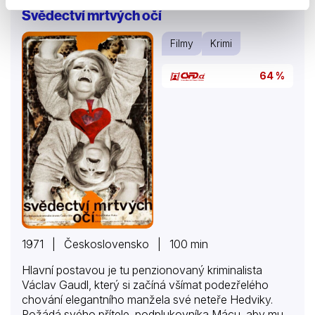
Barraye, kterého známe z celé řady romanticko-
Svědectví mrtvých očí
historických „šermovaček“, z nichž nejslavnější byl
d’Artagnan ze známé adaptace Tří mušketýrů.
Filmy
Krimi
64 %
1971 | Československo | 100 min
Hlavní postavou je tu penzionovaný kriminalista
Václav Gaudl, který si začíná všímat podezřelého
chování elegantního manžela své neteře Hedviky.
Požádá svého přítele, podplukovníka Mácu, aby mu