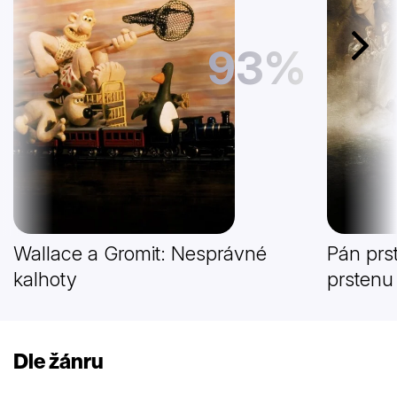
93%
Další
Wallace a Gromit: Nesprávné
Pán prs
kalhoty
prstenu
Dle žánru