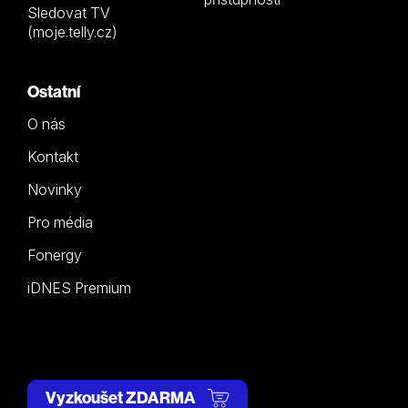
Sledovat TV
(moje.telly.cz)
Ostatní
O nás
Kontakt
Novinky
Pro média
Fonergy
iDNES Premium
Vyzkoušet ZDARMA