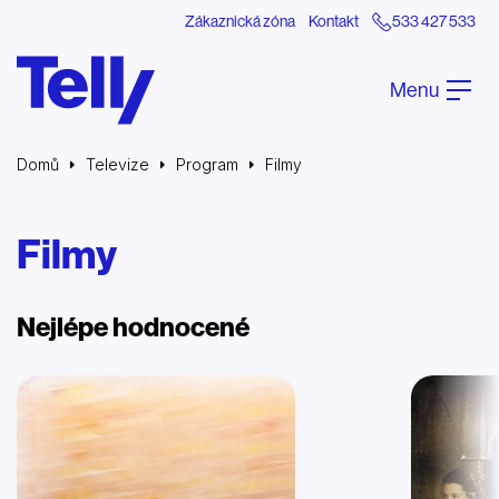
Zákaznická zóna
Kontakt
533 427 533
Menu
Domů
Televize
Program
Filmy
Filmy
Nejlépe hodnocené