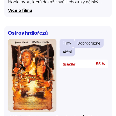
Hooksovou, která dokáže svůj tichounký dětský
hlásek nahradit v případě potřeby hurónským řevem
Více o filmu
a nechybí samozřejmě ani fanatický pistolník
Tackleberry, energická Debie Callahan, roztržitý velitel
Lassard a na druhé straně ambiciózní blb kapitán
Harris se svým vlezlým poskokem Proctorem.
Ostrov hrdlořezů
Filmy
Dobrodružné
Akční
55 %