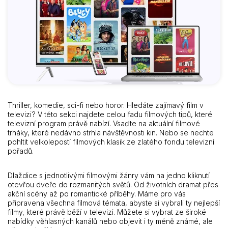
Thriller, komedie, sci-fi nebo horor. Hledáte zajímavý film v
televizi? V této sekci najdete celou řadu filmových tipů, které
televizní program právě nabízí. Vsaďte na aktuální filmové
trháky, které nedávno strhla návštěvnosti kin. Nebo se nechte
pohltit velkolepostí filmových klasik ze zlatého fondu televizní
pořadů.
Dlaždice s jednotlivými filmovými žánry vám na jedno kliknutí
otevřou dveře do rozmanitých světů. Od životních dramat přes
akční scény až po romantické příběhy. Máme pro vás
připravena všechna filmová témata, abyste si vybrali ty nejlepší
filmy, které právě běží v televizi. Můžete si vybrat ze široké
nabídky věhlasných kanálů nebo objevit i ty méně známé, ale