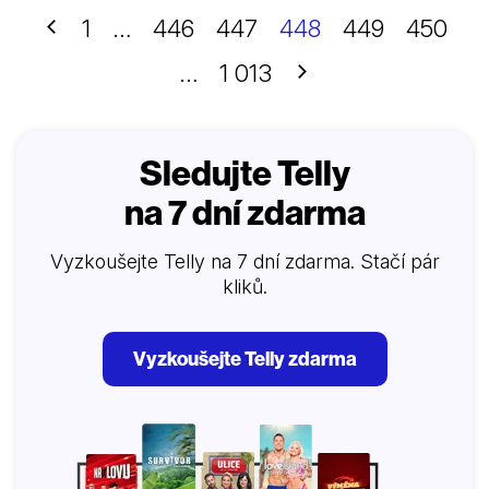
Předchozí
1
…
446
447
448
449
450
Další
…
1 013
Sledujte Telly
na 7 dní zdarma
Vyzkoušejte Telly na 7 dní zdarma. Stačí pár
kliků.
Vyzkoušejte Telly zdarma