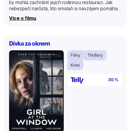
by mohla zachránit jejich rodinnou restauraci. Jak
nebezpečí narůstá, tito smolaři si navzájem pomáhají
najít naději a bojují o návrat za pult, kam patří.
Více o filmu
Dívka za oknem
Filmy
Thrillery
Krimi
30 %