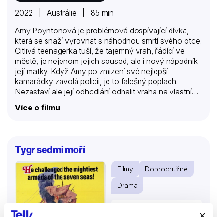
2022 | Austrálie | 85 min
Amy Poyntonová je problémová dospívající dívka,
která se snaží vyrovnat s náhodnou smrtí svého otce.
Citlivá teenagerka tuší, že tajemný vrah, řádící ve
městě, je nejenom jejich soused, ale i nový nápadník
její matky. Když Amy po zmizení své nejlepší
kamarádky zavolá policii, je to falešný poplach.
Nezastaví ale její odhodlání odhalit vraha na vlastní
pěst. Během druhého policejního zásahu zemře
Více o filmu
nevinný člověk a Amy se psychicky zhroutí. Je
připoutána na lůžko a nevěří ji ani její mimořádně
znepokojená matka Barbara . Amy je přesvědčena,
že sériový vrah se k ní už pomalu blíží. Jenže
Tygr sedmi moří
tentokrát ji nikdo neposlouchá…
Filmy
Dobrodružné
Drama
66 %