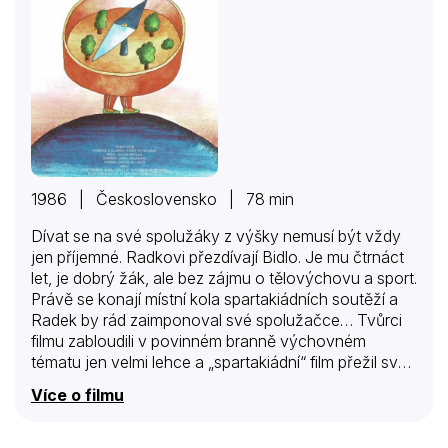
1986 | Československo | 78 min
Dívat se na své spolužáky z výšky nemusí být vždy
jen příjemné. Radkovi přezdívají Bidlo. Je mu čtrnáct
let, je dobrý žák, ale bez zájmu o tělovýchovu a sport.
Právě se konají místní kola spartakiádních soutěží a
Radek by rád zaimponoval své spolužačce… Tvůrci
filmu zabloudili v povinném branně výchovném
tématu jen velmi lehce a „spartakiádní“ film přežil svoji
dobu.
Více o filmu