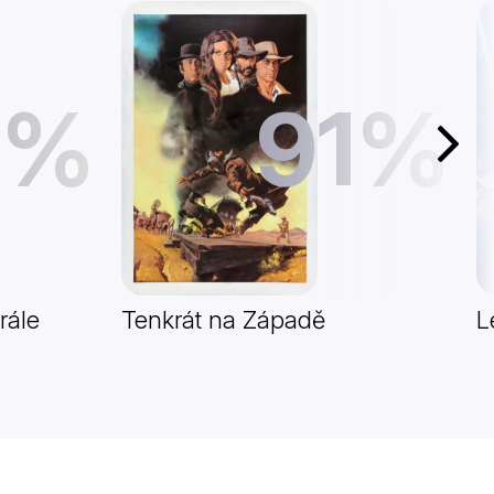
1%
91%
Další
rále
Tenkrát na Západě
L