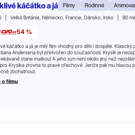
klivé káčátko a já
Filmy
Rodinné
Animova
 | Velká Británie, Německo, Francie, Dánsko, Irsko | 90 mi
54 %
ivé káčátko a já je milý film vhodný pro děti i dospělé. Klasic
stiana Andersena byl přetvořen do současnosti. Krysík je neú
ekávaně stane matkou! A jeho syn není nikdo jiný než nejoškli
 pro Krysíka zrovna to pravé ořechové. Jenže pak mu hlavou p
čně zbohatnout.
 o filmu