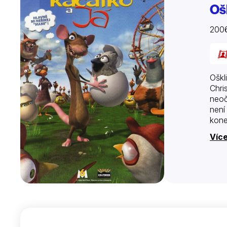
Oš
2006
Oškl
Chri
neoč
není
kone
Více