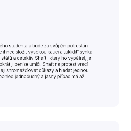
ho studenta a bude za svůj čin potrestán.
ihned složit vysokou kauci a „uklidit“ synka
tátů a detektiv Shaft , který ho vypátral, je
rát ji peníze umlčí. Shaft na protest vrací
ínají shromažďovat důkazy a hledat jedinou
ní pohled jednoduchý a jasný případ má až