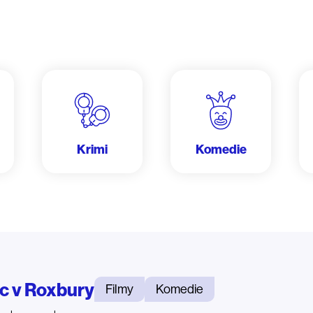
Krimi
Komedie
c v Roxbury
Filmy
Komedie