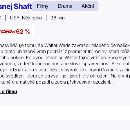
snej Shaft
Filmy
Drama
Akční
0 | USA, Německo | 96 min
62 %
nasvědčuje tomu, že Walter Wade zavraždil mladého černošské
e tento uhlazený vrah pochází z prominentní rodiny, která může 
sahu policie. Po dvou letech se Walter tajně vrátí do Spojených s
vědčen, že teď konečně dostane slovo spravedlnost. Ale i tentok
cejní odznak a na vlastní pěst, s bývalou kolegyní Carmen, zač
ou svědkyni, která se skrývá. I její život je v ohrožení. Na prv
kaně dramatické pozadí a zcela překvapivé rozuzlení…
 o filmu