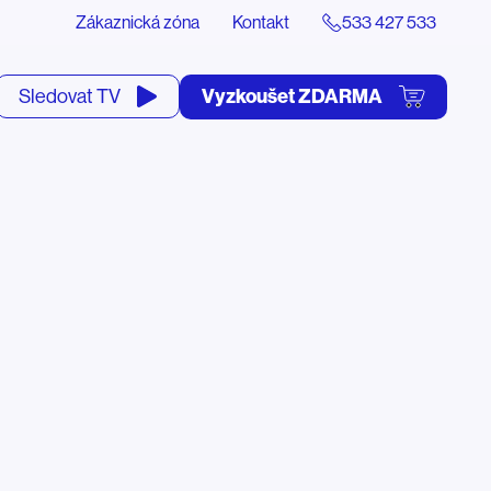
Zákaznická zóna
Kontakt
533 427 533
tevřít
Vyzkoušet ZDARMA
Sledovat TV
yhledávání