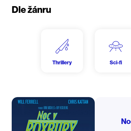
Dle žánru
Thrillery
Sci-fi
No