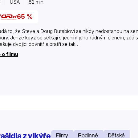
8 | USA | 82 min
65 %
dá to, že Steve a Doug Butabiovi se nikdy nedostanou na se
ury. Jenže když se setkají s jedním jeho řádným členem, zdá s
ašuje dvojici dovnitř a bratři se tak…
 o filmu
ašidla z vikýře
Filmy
Rodinné
Dětské