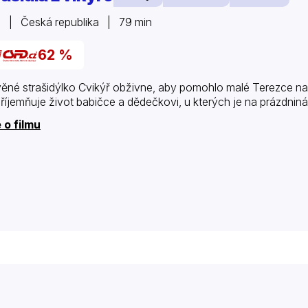
 | Česká republika | 79 min
62 %
ěné strašidýlko Cvikýř obživne, aby pomohlo malé Terezce napr
říjemňuje život babičce a dědečkovi, u kterých je na prázdni
 o filmu