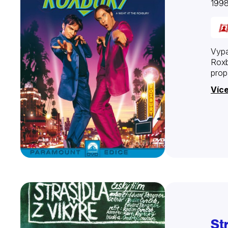
199
Vypa
Roxb
prop
Více
Str