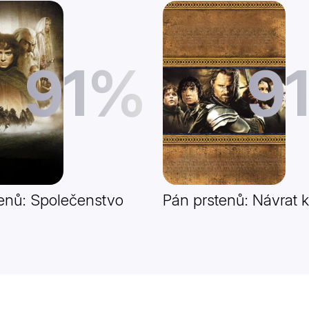
91%
9
enů: Společenstvo
Pán prstenů: Návrat k