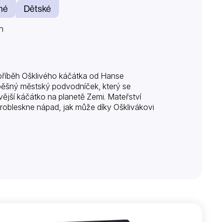
né
Dětské
n
ký příběh Ošklivého káčátka od Hanse
spěšný městský podvodníček, který se
vější káčátko na planetě Zemi. Mateřství
robleskne nápad, jak může díky Ošklivákovi