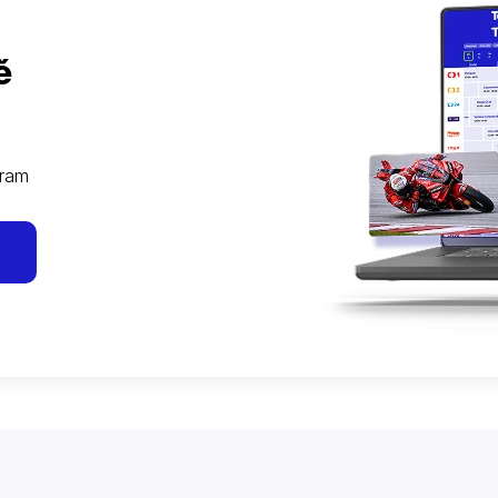
ě
gram