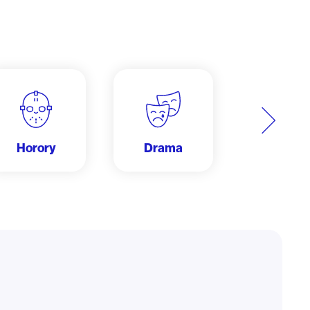
Další
Horory
Drama
Dobrodru