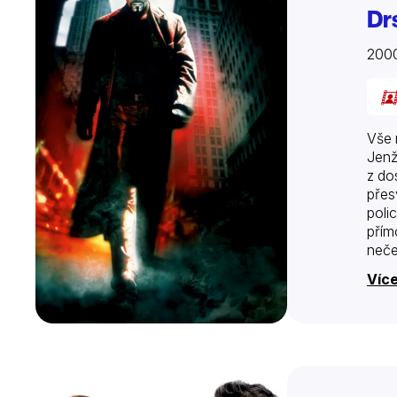
Dr
200
Vše 
Jenž
z do
přes
poli
přím
neče
Více