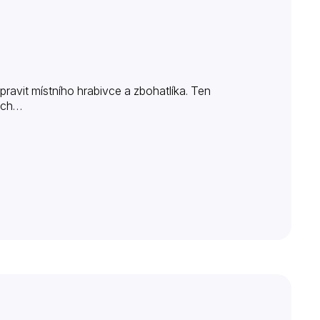
avit místního hrabivce a zbohatlíka. Ten
nách…