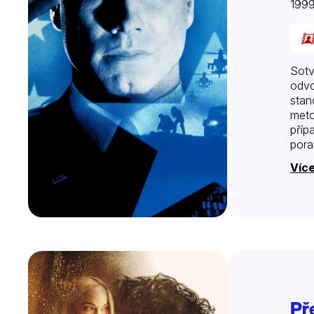
199
Sotv
odvo
stan
meto
příp
pora
Více
Pře