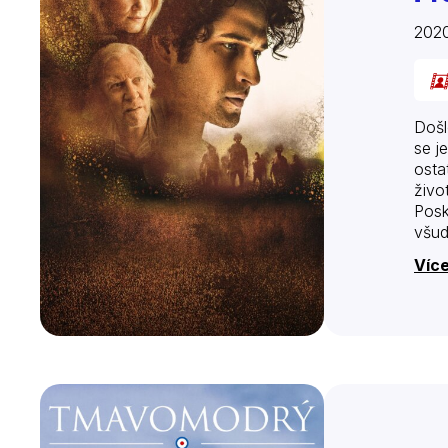
202
Došl
se j
osta
živo
Posk
všud
Více