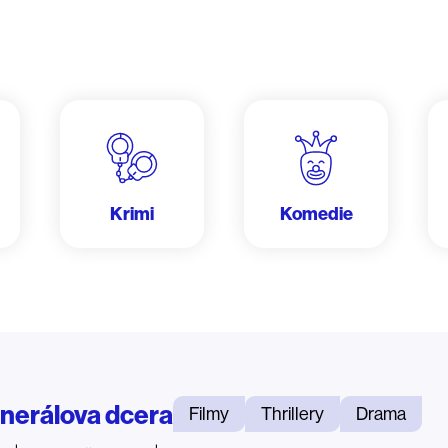
Krimi
Komedie
nerálova dcera
Filmy
Thrillery
Drama