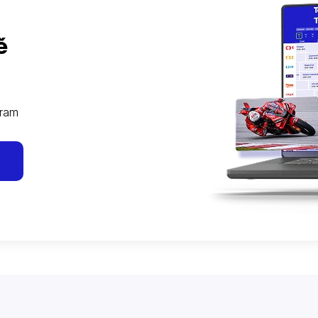
ě
gram