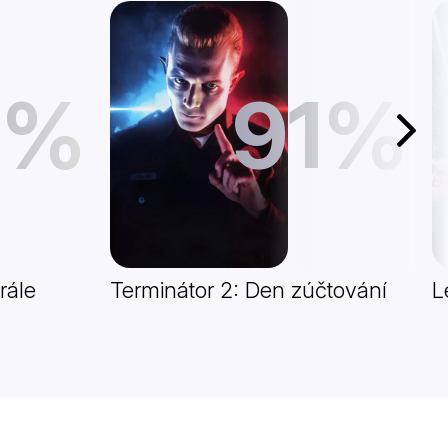
1%
91%
Další
rále
Terminátor 2: Den zúčtování
L