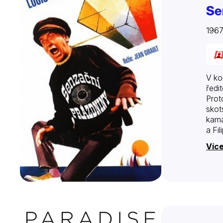
Se
1967
V ko
ředi
Prot
skot
kama
a Fi
Více