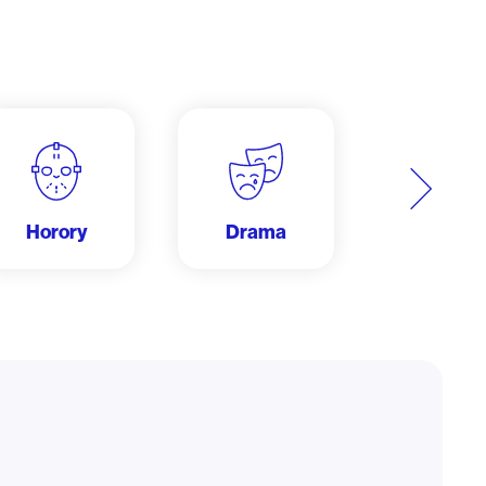
Další
Horory
Drama
Dobrodru