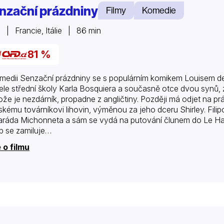
nzační prázdniny
Filmy
Komedie
 | Francie, Itálie | 86 min
81 %
medii Senzační prázdniny se s populárním komikem Louisem de
tele střední školy Karla Bosquiera a současně otce dvou synů, z
ože je nezdárník, propadne z angličtiny. Později má odjet na pr
skému továrníkovi lihovin, výměnou za jeho dceru Shirley. Fili
ráda Michonneta a sám se vydá na putování člunem do Le Havr
lip se zamiluje…
 o filmu