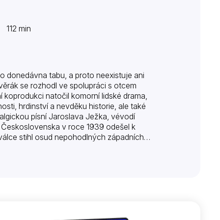
| 112 min
lo donedávna tabu, a proto neexistuje ani
ěrák se rozhodl ve spolupráci s otcem
 koprodukci natočil komorní lidské drama,
ti, hrdinství a nevděku historie, ale také
talgickou písní Jaroslava Ježka, vévodí
aci Československa v roce 1939 odešel k
válce stihl osud nepohodlných západních
chž skutky…