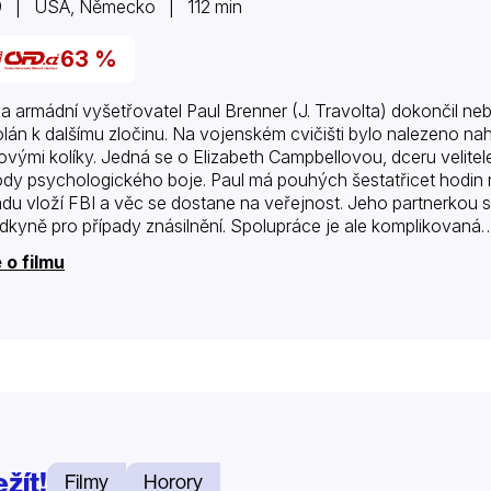
9 | USA, Německo | 112 min
63 %
a armádní vyšetřovatel Paul Brenner (J. Travolta) dokončil ne
lán k dalšímu zločinu. Na vojenském cvičišti bylo nalezeno na
ovými kolíky. Jedná se o Elizabeth Campbellovou, dceru velite
dy psychologického boje. Paul má pouhých šestatřicet hodin n
adu vloží FBI a věc se dostane na veřejnost. Jeho partnerkou 
dkyně pro případy znásilnění. Spolupráce je ale komplikovaná
 o filmu
žít!
Filmy
Horory