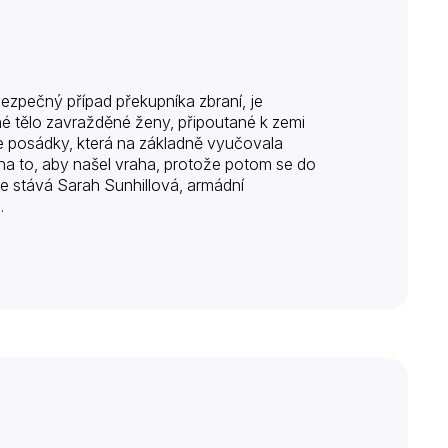
bezpečný případ překupníka zbraní, je
hé tělo zavražděné ženy, připoutané k zemi
le posádky, která na základně vyučovala
a to, aby našel vraha, protože potom se do
se stává Sarah Sunhillová, armádní
…