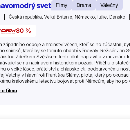
avomodrý svet
Filmy
Drama
Válečný
 | Česká republika, Velká Británie, Německo, Itálie, Dánsko 
80 %
 západního odboje a hrdinství všech, kteří se ho zúčastnili, by
o snímků, které by se tomuto období věnovaly. Režisér Jan Sv
áristou Zdeňkem Svěrákem tento dluh napravit a v mezinárodní
rávající se na napínavém historickém pozadí. Příběhu o statečnos
ěhu o velké lásce, přátelství a chlapské cti, podbarvenému nos
ej Vetchý v hlavní roli Františka Slámy, pilota, který po okup
skému královskému letectvu bojovat proti Němcům, aby ho po 
ů. Příběh připomíná odvahu těch, které historie zradila a na jeji
 o filmu