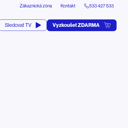
Zákaznická zóna
Kontakt
533 427 533
tevřít
Vyzkoušet ZDARMA
Sledovat TV
yhledávání