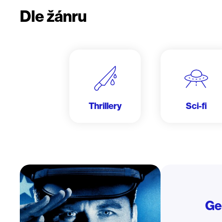
Dle žánru
Thrillery
Sci-fi
Ge