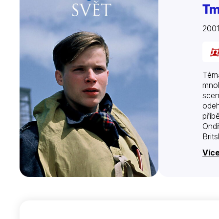
Tm
2001
Téma
mnoh
scen
odeh
příb
Ondř
Brit
letc
Více