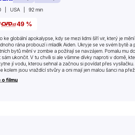
0 | USA | 92 min
49 %
o ke globální apokalypse, kdy se mezi lidmi šíří vir, který je m
ednoho rána probouzí i mladík Aiden. Ukryje se ve svém bytě a 
tních bytů mění v zombie a požírají se navzájem. Pomalu mu doc
t sám ukončit. V tu chvíli si ale všimne dívky naproti v domě, k
ytne jí vodu, kterou sehnal a začnou si povídat přes vysílačku.
e kolem jsou vraždící stvůry a oni mají jen malou šanci na přeži
 o filmu