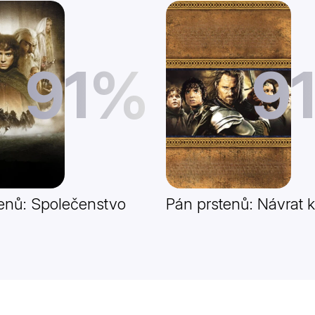
91%
9
enů: Společenstvo
Pán prstenů: Návrat k