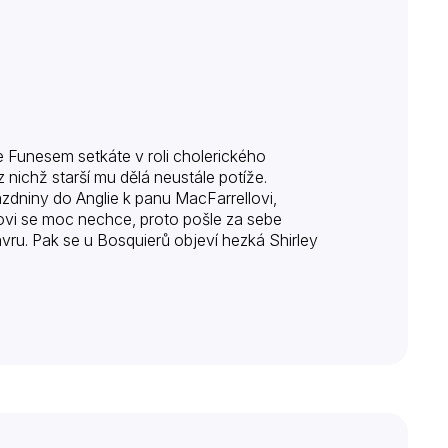
 Funesem setkáte v roli cholerického
 nichž starší mu dělá neustále potíže.
ázdniny do Anglie k panu MacFarrellovi,
povi se moc nechce, proto pošle za sebe
u. Pak se u Bosquierů objeví hezká Shirley