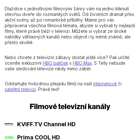
Dlaždice s jednotlivými filmovými žánry vám na jedno kliknutí
otevřou dveře do rozmanitých světů. Od životních dramat přes
akční scény až po romantické příběhy. Máme pro vás
připravena všechna filmová témata, abyste si vybrali ty nejlepší
filmy, které právě běží v televizi. Můžete si vybrat ze široké
nabídky věhlasných kanálů nebo objevit i ty méně známé, ale
přesto skvělé.
Nebo chcete z televizní zábavy dostat ještě více? Pak určitě
oceníte exkluzivní
HBO balíček
s
HBO Max
. S Telly nebude
vaše sledování televize nikdy mimo záběr.
Odstartujte hvězdnou plejádu filmů na naší
internetové
či
satelitní televizi
. Právě teď!
Filmové televizní kanály
KVIFF.TV Channel HD
Prima COOL HD