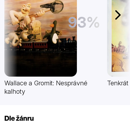
93%
Další
Wallace a Gromit: Nesprávné
Tenkrát
kalhoty
Dle žánru