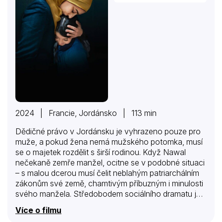
2024 | Francie, Jordánsko | 113 min
Dědičné právo v Jordánsku je vyhrazeno pouze pro
muže, a pokud žena nemá mužského potomka, musí
se o majetek rozdělit s širší rodinou. Když Nawal
nečekaně zemře manžel, ocitne se v podobné situaci
– s malou dcerou musí čelit neblahým patriarchálním
zákonům své země, chamtivým příbuzným i minulosti
svého manžela. Středobodem sociálního dramatu je
herečka Mouna Hawa, zhmotňující bezbřehou škálu
Více o filmu
emocí v postavě, která se učí řídit nejen auto, ale i