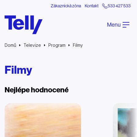
Zákaznická zóna
Kontakt
533 427 533
Menu
Domů
Televize
Program
Filmy
Filmy
Nejlépe hodnocené