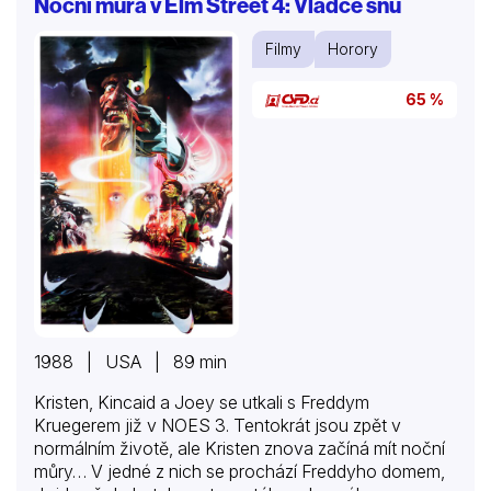
Noční můra v Elm Street 4: Vládce snu
Filmy
Horory
65 %
1988 | USA | 89 min
Kristen, Kincaid a Joey se utkali s Freddym
Kruegerem již v NOES 3. Tentokrát jsou zpět v
normálním životě, ale Kristen znova začíná mít noční
můry… V jedné z nich se prochází Freddyho domem,