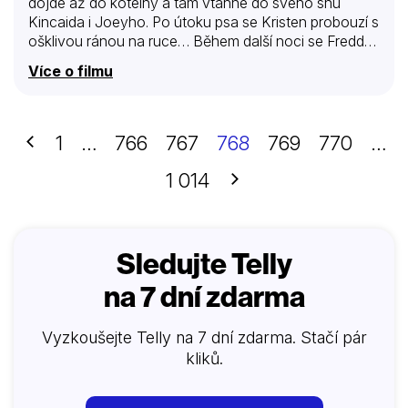
dojde až do kotelny a tam vtáhne do svého snu
Kincaida i Joeyho. Po útoku psa se Kristen probouzí s
ošklivou ránou na ruce… Během další noci se Freddy
znovu „vrací k životu“ a Kincaid a po něm i Joey se
Více o filmu
nedosní rána…
Předchozí
1
…
766
767
768
769
770
…
Další
1 014
Sledujte Telly
na 7 dní zdarma
Vyzkoušejte Telly na 7 dní zdarma. Stačí pár
kliků.