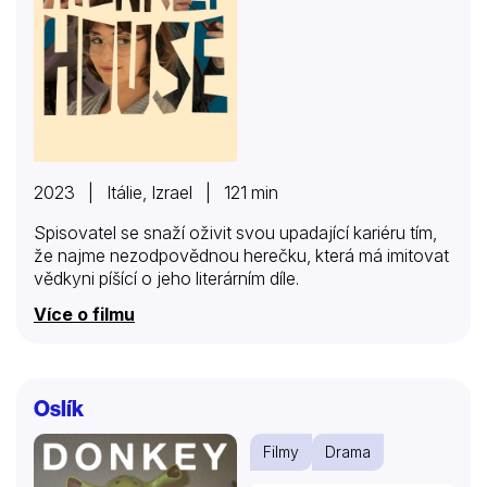
2023 | Itálie, Izrael | 121 min
Spisovatel se snaží oživit svou upadající kariéru tím,
že najme nezodpovědnou herečku, která má imitovat
vědkyni píšící o jeho literárním díle.
Více o filmu
Oslík
Filmy
Drama