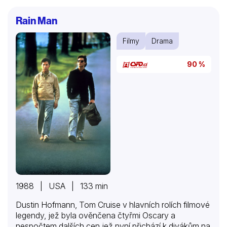
Rain Man
Filmy
Drama
90 %
1988 | USA | 133 min
Dustin Hofmann, Tom Cruise v hlavních rolích filmové
legendy, jež byla ověnčena čtyřmi Oscary a
nespočtem dalších cen jež nyní přichází k divákům na