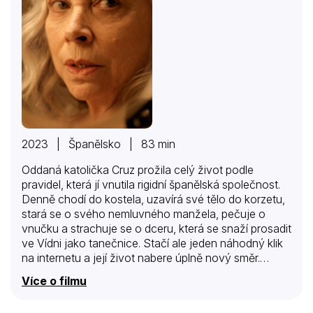
2023 | Španělsko | 83 min
Oddaná katolička Cruz prožila celý život podle
pravidel, která jí vnutila rigidní španělská společnost.
Denně chodí do kostela, uzavírá své tělo do korzetu,
stará se o svého nemluvného manžela, pečuje o
vnučku a strachuje se o dceru, která se snaží prosadit
ve Vídni jako tanečnice. Stačí ale jeden náhodný klik
na internetu a její život nabere úplně nový směr.
Pornostránky, které zpočátku zděšeně ukrývá pod
Více o filmu
polštář, jsou začátkem cesty ke svobodě – těla,
emocí, myšlení.