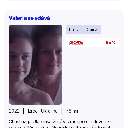
svůj vlastní život na cestě k rovným podmínkám.
Valeria se vdává
Filmy
Drama
65 %
2022 | Izrael, Ukrajina | 76 min
Christina je Ukrajinka žijící v Izraeli po domluveném
sňatku s Michaelem. Nyní Michael zprostředkoval