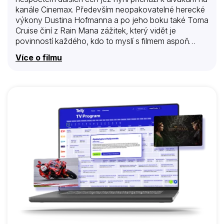
kanále Cinemax. Především neopakovatelné herecké
výkony Dustina Hofmanna a po jeho boku také Toma
Cruise činí z Rain Mana zážitek, který vidět je
povinností každého, kdo to myslí s filmem aspoň
trochu vážně. Dojemný příběh dvou bratrů,
Více o filmu
nezodpovědného playboye Charlieho a autistického
Raymonda, kteří se mohou i přes všechny
komplikace a odlišnosti naučit žít spolu, oslovil v roce
1988 celý svět. A ten povstal a začal tleskat ve stoje.
Výsledkem byly čtyři Oscary včetně toho
nejvzácnějšího za nejlepší film roku, dva Zlaté glóby,
Zlatý medvěd z Berlína a mnoho dalších cen a
především čestné místo v…