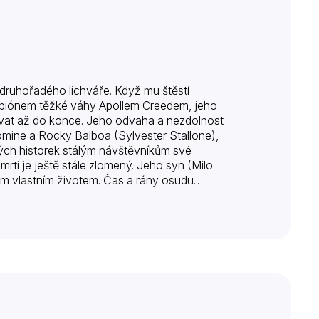
o druhořadého lichváře. Když mu štěstí
ampiónem těžké váhy Apollem Creedem, jeho
ojovat až do konce. Jeho odvaha a nezdolnost
 pomine a Rocky Balboa (Sylvester Stallone),
rých historek stálým návštěvníkům své
rti je ještě stále zlomený. Jeho syn (Milo
vým vlastním životem. Čas a rány osudu