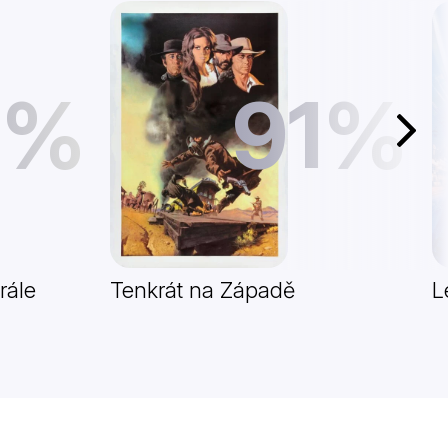
1%
91%
Další
rále
Tenkrát na Západě
L