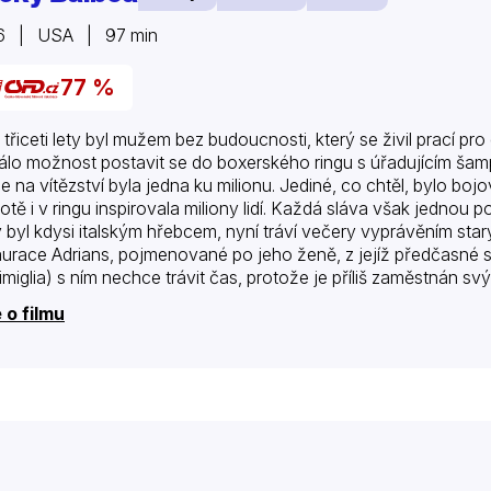
6 | USA | 97 min
77 %
 třiceti lety byl mužem bez budoucnosti, který se živil prací pr
rálo možnost postavit se do boxerského ringu s úřadujícím š
e na vítězství byla jedna ku milionu. Jediné, co chtěl, bylo b
votě i v ringu inspirovala miliony lidí. Každá sláva však jednou
ý byl kdysi italským hřebcem, nyní tráví večery vyprávěním sta
aurace Adrians, pojmenované po jeho ženě, z jejíž předčasné sm
imiglia) s ním nechce trávit čas, protože je příliš zaměstnán s
yho pokořily, otupily…
 o filmu