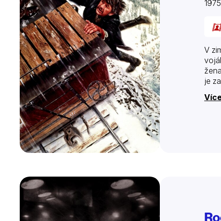
197
V zi
vojá
žena
je z
Více
Ro