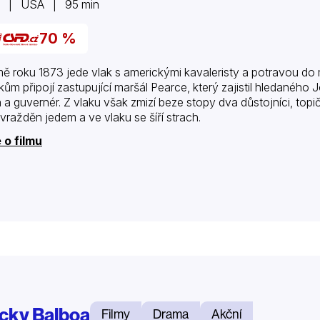
5 | USA | 95 min
70 %
mě roku 1873 jede vlak s americkými kavaleristy a potravou do 
kům připojí zastupující maršál Pearce, který zajistil hledaného
 a guvernér. Z vlaku však zmizí beze stopy dva důstojníci, topič
avražděn jedem a ve vlaku se šíří strach.
 o filmu
cky Balboa
Filmy
Drama
Akční