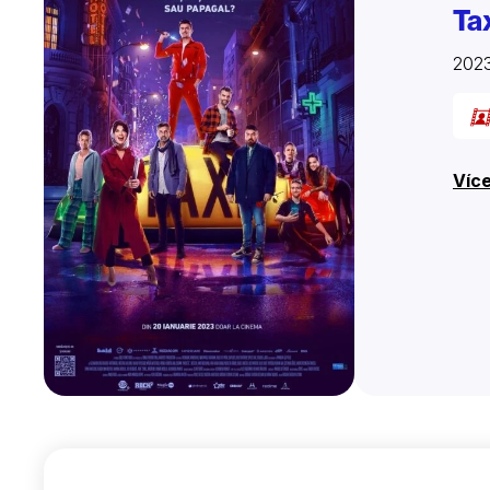
Ta
202
Více