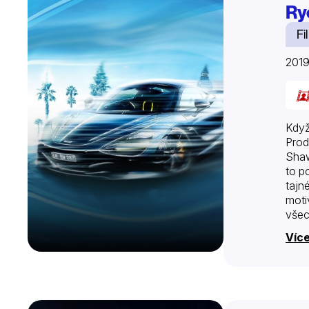
Ry
Fi
201
Když
Prod
Shaw
to p
tajn
moti
všec
Více