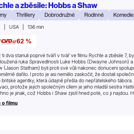
chle a zběsile: Hobbs a Shaw
lmy
Thrillery
Dobrodružné
Rodinné
Komedie
9 | USA | 136 min
62 %
 ti dva stanuli poprvé tváří v tvář ve filmu Rychle a zběsile 7, b
loužená ruka Spravedlnosti Luke Hobbs (Dwayne Johnson) a z
 (Jason Statham) byli proti své vůli nakonec donuceni spolup
oměrně dařilo. I proto je asi nemělo zaskočit, že dostali spol
é britské agentky, která údajně přešla do nepřátelského tábor
vaci, protože jejich společným cílem je jeho mladší sestra Hatt
hno je jinak, což Hobbs i Shaw zjistí hned poté, co ji najdou. Ha
 o filmu