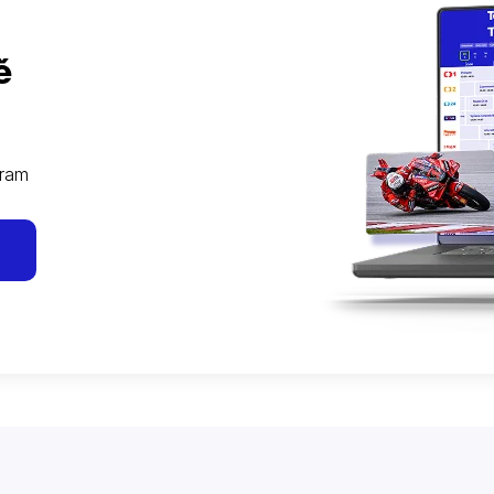
ě
gram