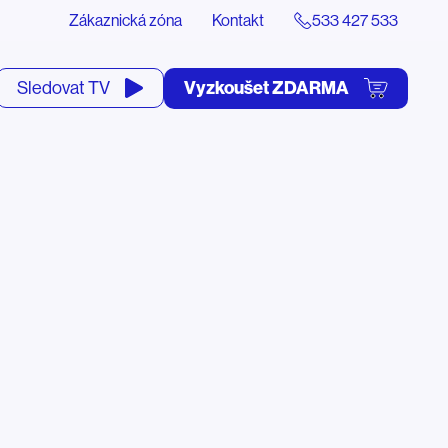
Zákaznická zóna
Kontakt
533 427 533
tevřít
Vyzkoušet ZDARMA
Sledovat TV
yhledávání