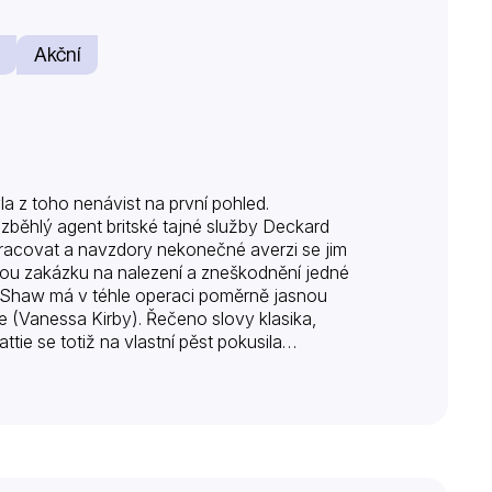
Akční
yla z toho nenávist na první pohled.
běhlý agent britské tajné služby Deckard
racovat a navzdory nekonečné averzi se jim
ečnou zakázku na nalezení a zneškodnění jedné
a. Shaw má v téhle operaci poměrně jasnou
ie (Vanessa Kirby). Řečeno slovy klasika,
ttie se totiž na vlastní pěst pokusila…