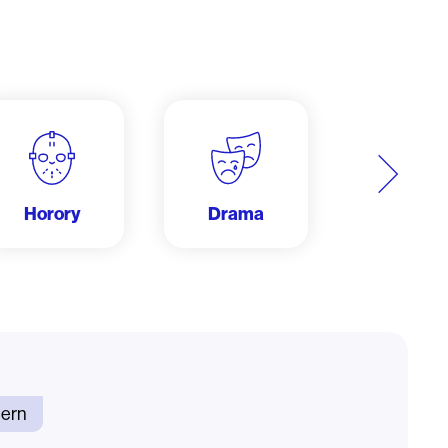
Další
Horory
Drama
Dobrodru
ern