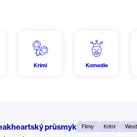
Krimi
Komedie
eakheartský průsmyk
Filmy
Krimi
West