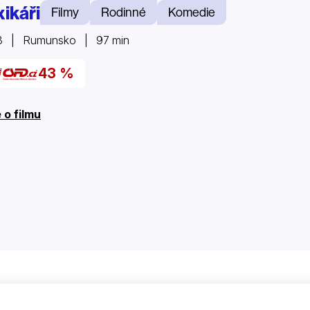
xikáři
Filmy
Rodinné
Komedie
3 | Rumunsko | 97 min
43 %
 o filmu