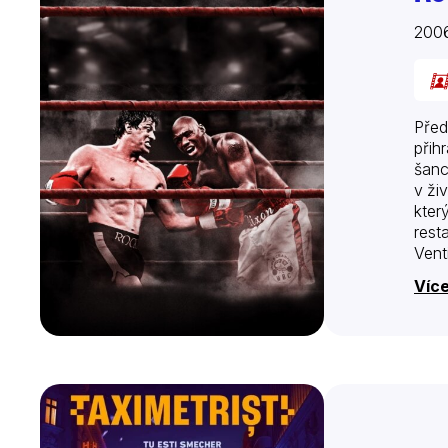
200
Před
přih
šanc
v ži
kter
rest
Vent
Rock
Více