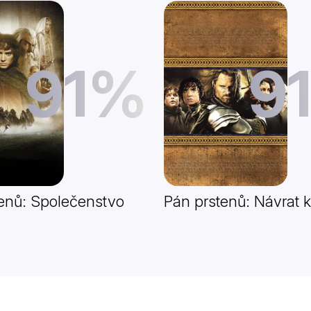
91%
9
enů: Společenstvo
Pán prstenů: Návrat k