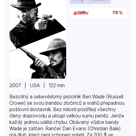
divokých draků. Taky se…
79 %
2007 | USA | 122 min
Bezcitný a sebevědomý pistolník Ben Wade (Russell
Crowe) se svou bandou zločinců a vrahů přepadnou
poštovní dostavník. Bez milosti postřílejí všechny
členy doprovodu a uloupí velkou sumu peněz. Jenže
každý jednou udělá chybu. Obávaný vůdce bandy
Wade je zatčen. Rančer Dan Evans (Christian Bale)
má dluh, který není schopen splatit. Za 200 $ se