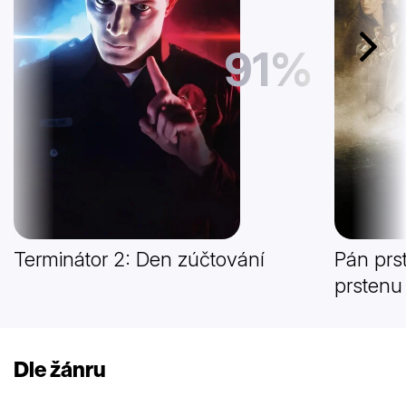
91%
Další
Terminátor 2: Den zúčtování
Pán prs
prstenu
Dle žánru