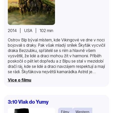
2014 | USA | 102 min
Ostrov Blp býval místem, kde Vikingové ve dne v noci
bojovali s draky. Pak však mladý snílek Škyťák vycvičil
draka Bezzubku, spřátelil se s ním a hlavně všem
vysvětlil, že lidé a draci mohou žít v harmonii. Příběh
poskočil o pět let dopředu a z Blpu se stal v mezidobí
dračí ráj, kde se lidé a draci navzájem respektují a mají
se rádi. Škyťákova největší kamarádka Astrid je
hvězdou oblíbených dračích závodů, ve kterých
Více o filmu
hravě poráží ostatní vikinské teenagery, zatímco
Škyťák dává přednost osamělým spanilým letům s
Bezzubkou, během nichž mapují neznámá území a
objevují nové světy a nové draky. Jedno z jejich
3:10 Vlak do Yumy
dobrodružství je přivede do těžko přístupné ledové
jeskyně, která je domovem stovky neznámých
Filmy
Western