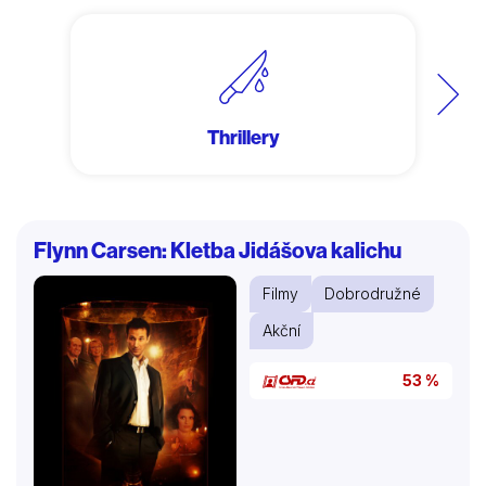
Další
Thrillery
Flynn Carsen: Kletba Jidášova kalichu
Filmy
Dobrodružné
Akční
53 %