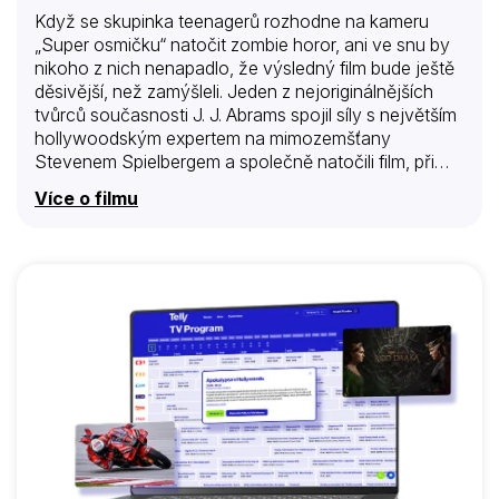
Když se skupinka teenagerů rozhodne na kameru
„Super osmičku“ natočit zombie horor, ani ve snu by
nikoho z nich nenapadlo, že výsledný film bude ještě
děsivější, než zamýšleli. Jeden z nejoriginálnějších
tvůrců současnosti J. J. Abrams spojil síly s největším
hollywoodským expertem na mimozemšťany
Stevenem Spielbergem a společně natočili film, při
jehož sledování si nutně vzpomenete na E. T.
Více o filmu
Mimozemšťana nebo na Blízká setkání třetího druhu.
Vraťme se ale k amatérským filmařům z malého
městečka v Ohiu, kteří názorně předvádějí, jak těžce
se rodily nezávislé snímky v předdigitální éře, v
sedmdesátých letech minulého století. Když zrovna
na místním nádražíčku točili vrcholnou scénu svého
filmu, před jejich očima po srážce s autem vykolejil
nákladní vlak. Nebyla to jen tak obyčejná nehoda,…