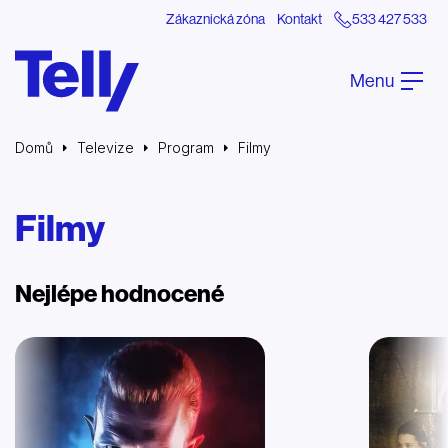
Zákaznická zóna
Kontakt
533 427 533
Menu
Domů
Televize
Program
Filmy
Filmy
Nejlépe hodnocené