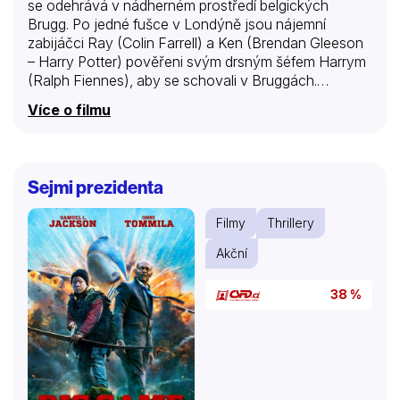
se odehrává v nádherném prostředí belgických
Brugg. Po jedné fušce v Londýně jsou nájemní
zabijáčci Ray (Colin Farrell) a Ken (Brendan Gleeson
– Harry Potter) pověřeni svým drsným šéfem Harrym
(Ralph Fiennes), aby se schovali v Bruggách.
Zatímco Ken si užívá klidného prostředí a památek,
Více o filmu
upovídaný a akční Ray je malebným městem víc než
znechucen, a proto se rozhodne vymyslet
dobrodružství. Netrvá dlouho a Ray se potuluje s
turisty, začne si s místní kráskou (Cléménce Poésy –
Sejmi prezidenta
Harry Potter), mlátí jejího bývalého kluka skinheada
(Jérémie Rénier) a paří s americkým trpaslíkem, který
Filmy
Thrillery
zde natačí surrealistický film. Dovolená se však
zkomplikuje, když Ray zjistí, že…
Akční
38 %