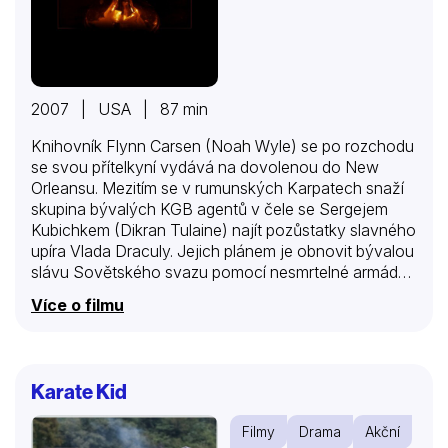
2007 | USA | 87 min
Knihovník Flynn Carsen (Noah Wyle) se po rozchodu
se svou přítelkyní vydává na dovolenou do New
Orleansu. Mezitím se v rumunských Karpatech snaží
skupina bývalých KGB agentů v čele se Sergejem
Kubichkem (Dikran Tulaine) najít pozůstatky slavného
upíra Vlada Draculy. Jejich plánem je obnovit bývalou
slávu Sovětského svazu pomocí nesmrtelné armády
upírů. Na vzkříšení prince Vlada je ale potřeba dle
Více o filmu
pověstí Jidášův kalich. S hledáním kalichu jim má
pomoci profesor historie Lazlo, kterého právě k
tomuto účelu unesou.
Karate Kid
Filmy
Drama
Akční