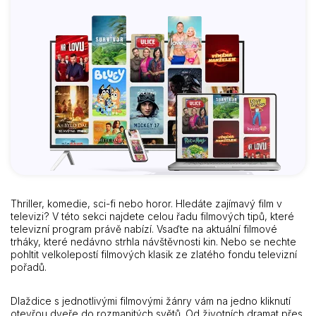
Thriller, komedie, sci-fi nebo horor. Hledáte zajímavý film v
televizi? V této sekci najdete celou řadu filmových tipů, které
televizní program právě nabízí. Vsaďte na aktuální filmové
trháky, které nedávno strhla návštěvnosti kin. Nebo se nechte
pohltit velkolepostí filmových klasik ze zlatého fondu televizní
pořadů.
Dlaždice s jednotlivými filmovými žánry vám na jedno kliknutí
otevřou dveře do rozmanitých světů. Od životních dramat přes