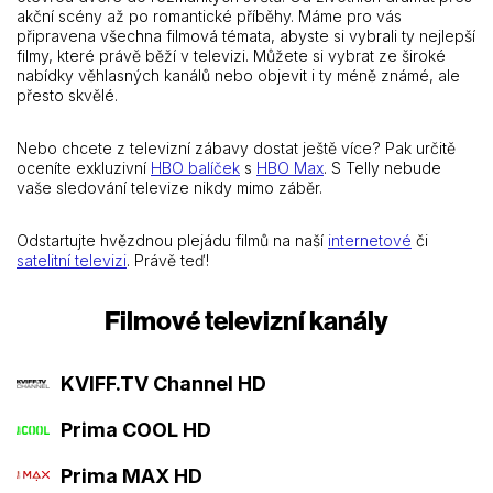
akční scény až po romantické příběhy. Máme pro vás
připravena všechna filmová témata, abyste si vybrali ty nejlepší
filmy, které právě běží v televizi. Můžete si vybrat ze široké
nabídky věhlasných kanálů nebo objevit i ty méně známé, ale
přesto skvělé.
Nebo chcete z televizní zábavy dostat ještě více? Pak určitě
oceníte exkluzivní
HBO balíček
s
HBO Max
. S Telly nebude
vaše sledování televize nikdy mimo záběr.
Odstartujte hvězdnou plejádu filmů na naší
internetové
či
satelitní televizi
. Právě teď!
Filmové televizní kanály
KVIFF.TV Channel HD
Prima COOL HD
Prima MAX HD