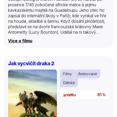
prosince 1745 zotročené africké matce a jejímu
kavkazskému majiteli na Guadeloupu. Jeho otec ho
zapsal do internátní školy v Paříži, kde vynikal ve hře
na housle, skladbě a šermu. Když dosáhl plnoletosti,
představil se na dvoře francouzské královny Marie
Antoinetty (Lucy Boynton). Udělal na ni takový
dojem, že ho povýšila do rytířského stavu Chevalier
Více o filmu
de Saint Georges. Saint Georges byl u dvora oblíbený
a žil si dobře uprostřed extravagance francouzské
královské rodiny. St Georgesovy hudební úspěchy a
šermířské umění mu přinesly uznání, peníze,
Jak vycvičit draka 2
romantickou popularitu a možnost stát se maestrem v
pařížské opeře.
Filmy
Animované
Dětské
81 %