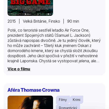
2015 | Velká Británie, Finsko | 90 min
Poté, co teroristé sestřelí letadlo Air Force One,
prezident Spojených států (Samuel L. Jackson)
zůstává napospas divočině. Je tu jediný člověk, který
ho může zachránit – 13letý kluk jménem Oskari z
domorodého kmene, který se chystá složit zkoušku
dospělosti. Jeho úkol spočívá v přežití v nehostinné
krajině Laponska. Chystá se vystopovat jelena, ale
místo toho narazí na nejmocnějšího muže planety v
Více o filmu
dosti prekérní situaci. S teroristy v patách se musí
nesourodé duo Oskariho a prezidenta USA spojit a
uniknout svým lovcům. Je jen na prezidentovi a jeho
novém pomocníkovi, aby přežili nejvypjatějších 24
Aféra Thomase Crowna
hodin svého života. Hon na prezidenta právě začal…
Filmy
Krimi
Romantický