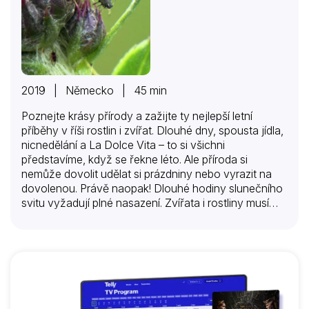
2019 | Německo | 45 min
Poznejte krásy přírody a zažijte ty nejlepší letní
příběhy v říši rostlin i zvířat. Dlouhé dny, spousta jídla,
nicnedělání a La Dolce Vita – to si všichni
představíme, když se řekne léto. Ale příroda si
nemůže dovolit udělat si prázdniny nebo vyrazit na
dovolenou. Právě naopak! Dlouhé hodiny slunečního
svitu vyžadují plné nasazení. Zvířata i rostliny musí
využít teplé dny k rozmnožování a růstu. Tento
hřejivý přírodovědný film odhaluje, jak probíhá léto ve
zvířecím a rostlinném světě. Nejsou to zdaleka jenom
bezstarostné chvíle. S létem přichází také
nebezpečná extrémní vedra a silné bouřky.