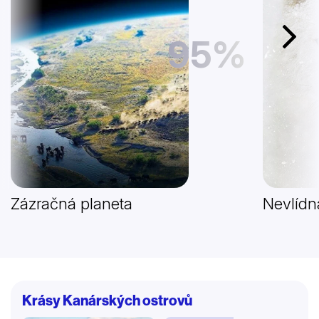
95%
Další
Zázračná planeta
Nevlídn
Krásy Kanárských ostrovů