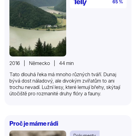
65 %
2016 | Německo | 44 min
Tato dlouhá řeka má mnoho různých tváří. Dunaj
bývá dost náladový, ale divokým zvířatům to ani
trochu nevadí. Lužní lesy, které lemují břehy, skýtají
útočiště pro rozmanité druhy flóry a fauny.
Proč je máme rádi
Dokumenty