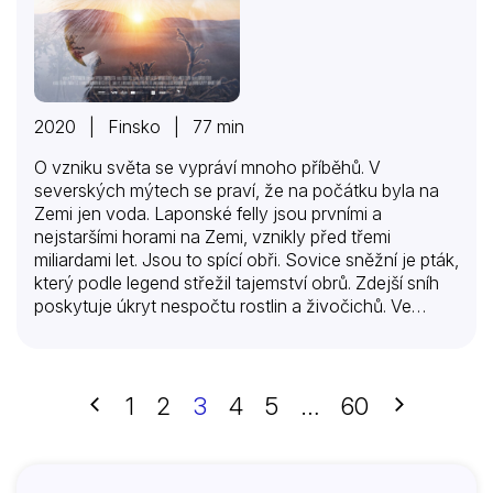
2020 | Finsko | 77 min
O vzniku světa se vypráví mnoho příběhů. V
severských mýtech se praví, že na počátku byla na
Zemi jen voda. Laponské felly jsou prvními a
nejstaršími horami na Zemi, vznikly před třemi
miliardami let. Jsou to spící obři. Sovice sněžní je pták,
který podle legend střežil tajemství obrů. Zdejší sníh
poskytuje úkryt nespočtu rostlin a živočichů. Ve
sněhu žije hranostaj a žere malé hlodavce. Musí si
dávat pozor na sovu puštíka. Na pláních žije mnoho
sobů. Mají hustou srst proti mrazu. Korunové sněhové
útvary mají roztodivné tvary, což bylo dříve
Předchozí
Další
1
2
3
4
5
…
60
spojováno s duchy. V měsíční noci působí magicky. V
Laponsku je mnoho různých typů hor. Žije zde malé
stádo pižmoňů. Podle pověstí jsou krkavci posli, kteří
doručují zprávy mezi bohy…