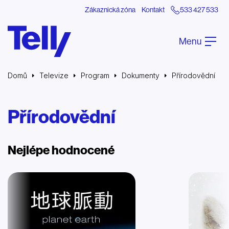
Zákaznická zóna
Kontakt
533 427 533
Menu
Domů
Televize
Program
Dokumenty
Přírodovědní
Přírodovědní
Nejlépe hodnocené