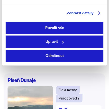
Zobrazit detaily
Povolit vše
2019 | USA, Jihoafrická republika | 44 min
Upravit
Spolu s mořským biologem Gregem Skomalem a
meteorologem Joem Merchantem vyzkoušíme, zda
Odmítnout
lze žraločí útoky předpovídat podobně jako počasí.
Píseň Dunaje
Dokumenty
Přírodovědní