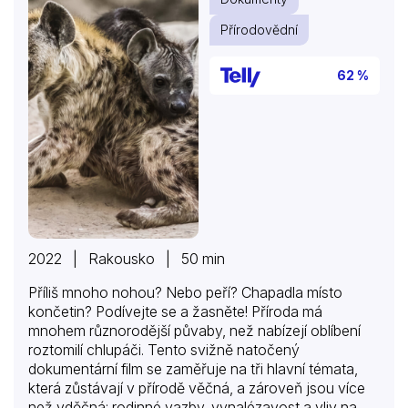
Přírodovědní
62 %
2022 | Rakousko | 50 min
Příliš mnoho nohou? Nebo peří? Chapadla místo
končetin? Podívejte se a žasněte! Příroda má
mnohem různorodější půvaby, než nabízejí oblíbení
roztomilí chlupáči. Tento svižně natočený
dokumentární film se zaměřuje na tři hlavní témata,
která zůstávají v přírodě věčná, a zároveň jsou více
než vděčná: rodinné vazby, vynalézavost a vliv na