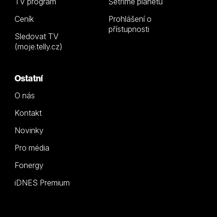
TV program
Šetříme planetu
Ceník
Prohlášení o
přístupnosti
Sledovat TV
(moje.telly.cz)
Ostatní
O nás
Kontakt
Novinky
Pro média
Fonergy
iDNES Premium