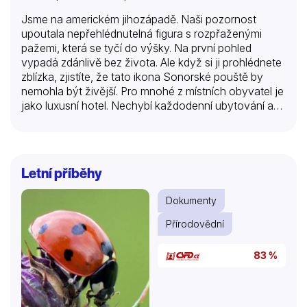
Jsme na americkém jihozápadě. Naši pozornost
upoutala nepřehlédnutelná figura s rozpřaženými
pažemi, která se tyčí do výšky. Na první pohled
vypadá zdánlivě bez života. Ale když si ji prohlédnete
zblízka, zjistíte, že tato ikona Sonorské pouště by
nemohla být živější. Pro mnohé z místních obyvatel je
jako luxusní hotel. Nechybí každodenní ubytování a
odhlašování hostů, hazard, hádky a souboje, sex, ani
smrt. Jeho návštěvníci s sebou přinášejí úžasné
dovednosti pro přežití, vzrušení z lovu a nápady, jak si
vylepšit bydlení. Je to zvláštní skupina sousedů.
Letní příběhy
Někteří létají, jiní skáčou a další se plazí. Ale jedno mají
společné, jejich cesty se kříží v báječném hotelu
Dokumenty
Kaktus. Tento neobvyklý přírodopisný snímek vypráví
vzrušující životní příběh jednoho starého kaktusu na
Přírodovědní
poušti a jeho…
83 %