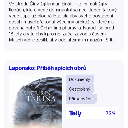
Ve středu Číny žijí languři čínští. Tito primáti žijí v
tlupách, které vede dominantní samec. Jeden takový
vede tlupu už dlouhá léta, ale aby svého postavení
dosáhl musel překonat všechny překážky, které mu
povaha pohoří Čchin-ling připravila. Narodil se před
18 lety a v tu chvíli pro něj začal závod s časem.
Musel rychle zesílit, aby odolal zimním mrazům. S tím
mu, kromě matky, pomáhal celý klan. Languři čínští
jsou velmi mírní. Mezi matkou a mládětem panuje silné
pouto a mezi členy klanu vzájemná důvěra. Mezi
samci někdy dojde k násilí, když mladý samec vyzve
Laponsko: Příběh spících obrů
vůdce, ale rodina je semknutá a samičky vůdci
pomáhají. Byly to totiž ony, kdo si vůdce vybral.
Dokumenty
Samec si nikdy nevynucuje svou moc terorem a…
Cestopisný
Přírodovědní
75 %