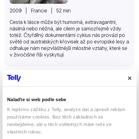
2009 | Francie | 52 min
Cesta k lásce může být humorná, extravagantní,
násilná nebo něžná, ale cílem je samozřejmě vždy
totéž. Čtyřdílný dokumentární cyklus nás provází po
světě od australských křovisek až po evropské lesy a
odhaluje nám nejzvláštnější milostné vztahy, které se
v živočišné říši vyskytují.
Žralok bělavý útočí
Dokumenty
Nalaďte si web podle sebe
Přírodovědní
K lepšímu zážitku z Telly, analýze dat a úpravě reklam
používáme cookies. Bez těch základních se
65 %
neobejdeme, ale u těch volitelných máte režii ve
vlastních rukou.