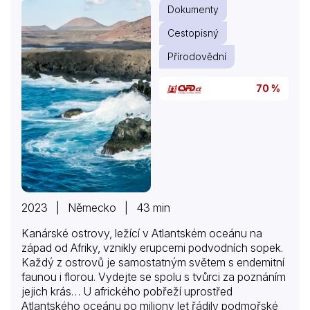
Dokumenty
Cestopisný
Přírodovědní
70 %
2023 | Německo | 43 min
Kanárské ostrovy, ležící v Atlantském oceánu na
západ od Afriky, vznikly erupcemi podvodních sopek.
Každý z ostrovů je samostatným světem s endemitní
faunou i florou. Vydejte se spolu s tvůrci za poznáním
jejich krás… U afrického pobřeží uprostřed
Atlantského oceánu po miliony let řádily podmořské