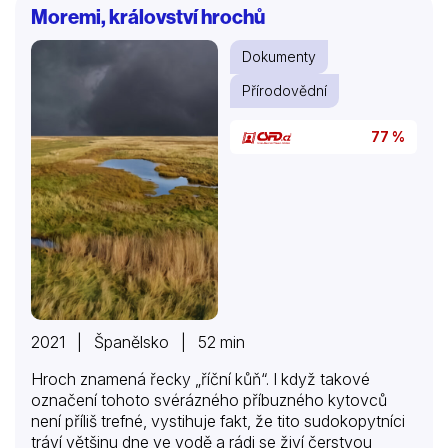
Moremi, království hrochů
Dokumenty
Přírodovědní
77 %
2021 | Španělsko | 52 min
Hroch znamená řecky „říční kůň“. I když takové
označení tohoto svérázného příbuzného kytovců
není příliš trefné, vystihuje fakt, že tito sudokopytníci
tráví většinu dne ve vodě a rádi se živí čerstvou