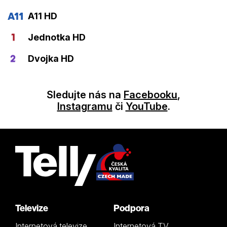
A11 HD
Jednotka HD
Dvojka HD
Sledujte nás na
Facebooku
,
Instagramu
či
YouTube
.
Televize
Podpora
Internetová televize
Internetová TV