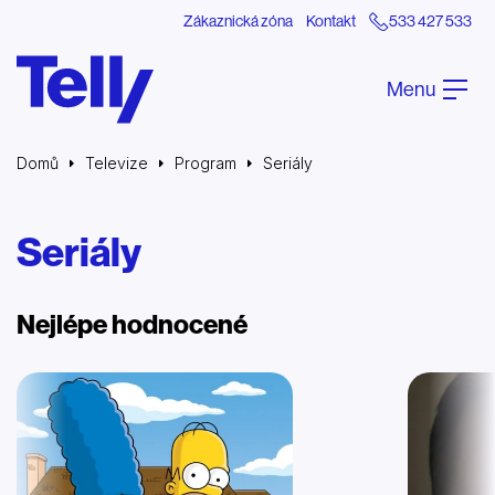
Zákaznická zóna
Kontakt
533 427 533
Menu
Domů
Televize
Program
Seriály
Seriály
Nejlépe hodnocené