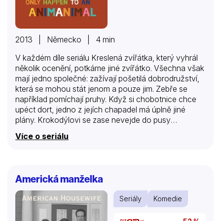
2013 | Německo | 4 min
V každém díle seriálu Kreslená zvířátka, který vyhrál
několik ocenění, potkáme jiné zvířátko. Všechna však
mají jedno společné: zažívají pošetilá dobrodružství,
která se mohou stát jenom a pouze jim. Zebře se
například pomíchají pruhy. Když si chobotnice chce
upéct dort, jedno z jejích chapadel má úplně jiné
plány. Krokodýlovi se zase nevejde do pusy
preclíková hůl, kterou chce sníst. Snaha zvířátek
Více o seriálu
problém vyřešit je vždy naučí něco užitečného a
nového o životě.
Americká manželka
Seriály
Komedie