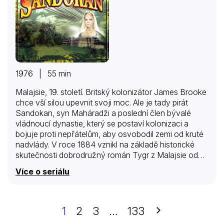
1976 | 55 min
Malajsie, 19. století. Britský kolonizátor James Brooke
chce vší silou upevnit svoji moc. Ale je tady pirát
Sandokan, syn Maháradži a poslední člen bývalé
vládnoucí dynastie, který se postaví kolonizaci a
bojuje proti nepřátelům, aby osvobodil zemi od kruté
nadvlády. V roce 1884 vznikl na základě historické
skutečnosti dobrodružný román Tygr z Malajsie od
Emilia Salgariho, který měl velký ohlas u čtenářů.
Více o seriálu
Filmová verze přilákala v roce 1976 téměř celou
jednu generaci diváků před televizní obrazovky nejen
exotickými přírodními scenériemi či charismatickým
představitelem Sandokana v podání Kabira Bediho,
Další
1
2
3
…
133
ale také jeho romantickým vztahem s Mariannou na