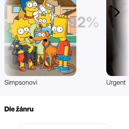
Další
92%
Simpsonovi
Urgent
Dle žánru