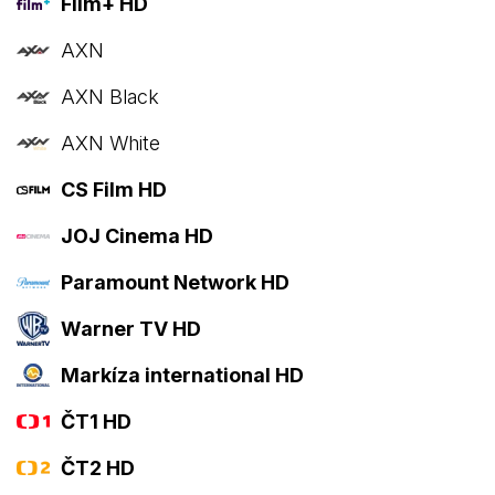
Film+ HD
AXN
AXN Black
AXN White
CS Film HD
JOJ Cinema HD
Paramount Network HD
Warner TV HD
Markíza international HD
ČT1 HD
ČT2 HD