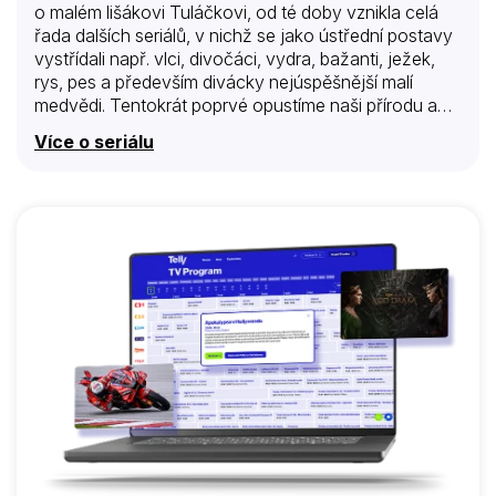
o malém lišákovi Tuláčkovi, od té doby vznikla celá
řada dalších seriálů, v nichž se jako ústřední postavy
vystřídali např. vlci, divočáci, vydra, bažanti, ježek,
rys, pes a především divácky nejúspěšnější malí
medvědi. Tentokrát poprvé opustíme naši přírodu a
vydáme se za atraktivními zvířaty do Afriky.
Více o seriálu
Průvodcem nám bude populární skupina goril v
pražské zoo, především gorilí mládě a jeho tetička,
která mu o Africe vypráví. Zblízka tak poznáme řadu
dalších pozoruhodných afrických zvířat (například
geparda, slona, nosorožce, žirafu, lachtana, zebru a
další). Každý díl je doplněný vtipnou minipohádkou a
krátkou básničkou.