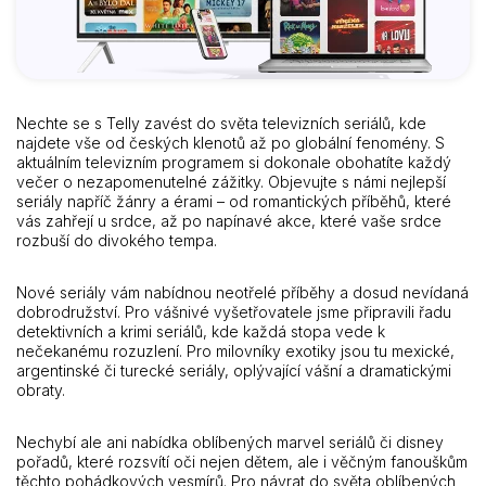
Nechte se s Telly zavést do světa televizních seriálů, kde
najdete vše od českých klenotů až po globální fenomény. S
aktuálním televizním programem si dokonale obohatíte každý
večer o nezapomenutelné zážitky. Objevujte s námi nejlepší
seriály napříč žánry a érami – od romantických příběhů, které
vás zahřejí u srdce, až po napínavé akce, které vaše srdce
rozbuší do divokého tempa.
Nové seriály vám nabídnou neotřelé příběhy a dosud nevídaná
dobrodružství. Pro vášnivé vyšetřovatele jsme připravili řadu
detektivních a krimi seriálů, kde každá stopa vede k
nečekanému rozuzlení. Pro milovníky exotiky jsou tu mexické,
argentinské či turecké seriály, oplývající vášní a dramatickými
obraty.
Nechybí ale ani nabídka oblíbených marvel seriálů či disney
pořadů, které rozsvítí oči nejen dětem, ale i věčným fanouškům
těchto pohádkových vesmírů. Pro návrat do světa oblíbených