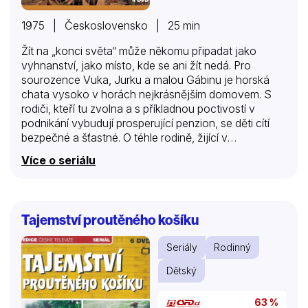
1975 | Československo | 25 min
Žít na „konci světa“ může někomu připadat jako
vyhnanství, jako místo, kde se ani žít nedá. Pro
sourozence Vuka, Jurku a malou Gábinu je horská
chata vysoko v horách nejkrásnějším domovem. S
rodiči, kteří tu zvolna a s příkladnou poctivostí v
podnikání vybudují prosperující penzion, se děti cítí
bezpečné a šťastné. O téhle rodině, žijící v
harmonické symbióze s nádhernou, ale i krutou
Více o seriálu
horskou přírodou, vypráví úspěšný třináctidílný
televizní seriál.
Tajemství proutěného košíku
Seriály
Rodinný
Dětský
63 %