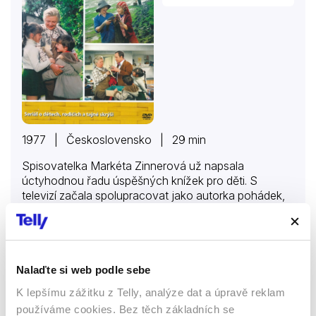
1977 | Československo | 29 min
Spisovatelka Markéta Zinnerová už napsala
úctyhodnou řadu úspěšných knížek pro děti. S
televizí začala spolupracovat jako autorka pohádek,
které dodnes zdobí televizní obrazovku – například
„Čarovné prstýnky“, „O štěstí a kráse“ a další. Pak se
rozhodla zkusit televizní žánr nejtěžší – seriál. Hned
napoprvé se jí povedl. Vložila do něj všechny své
profesionální zkušenosti a hlavně svůj krásný vztah k
Nalaďte si web podle sebe
Více o seriálu
dětem, kterým tak dobře rozumí. Vypráví v něm o
K lepšímu zážitku z Telly, analýze dat a úpravě reklam
tom, co děti trápí, co je těší, o jejich přirozené touze
používáme cookies. Bez těch základních se
po harmonických rodinných vztazích, o kamarádství,