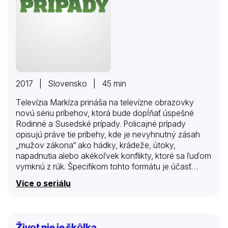
2017 | Slovensko | 45 min
Televízia Markíza prináša na televízne obrazovky
novú sériu príbehov, ktorá bude dopĺňať úspešné
Rodinné a Susedské prípady. Policajné prípady
opisujú práve tie príbehy, kde je nevyhnutný zásah
„mužov zákona“ ako hádky, krádeže, útoky,
napadnutia alebo akékoľvek konflikty, ktoré sa ľuďom
vymknú z rúk. Špecifikom tohto formátu je účasť
bývalých príslušníkov Policajného zboru, čo
Více o seriálu
zabezpečuje omnoho vyšší stupeň autenticity
zobrazovaných akcií.
Život nie je škôlka