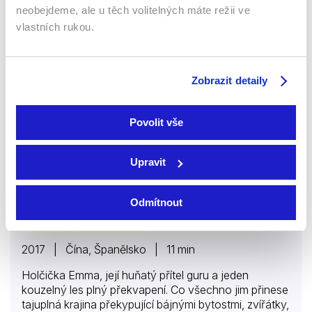
neobejdeme, ale u těch volitelných máte režii ve
ale také o dospělých, na nichž hlavně záleží, bude-li
Emma a guru
dětem dobře na světě.
vlastních rukou.
Seriály
Rodinný
Animovaný
Dětský
Zobrazit detaily
57 %
Povolit vše
Upravit
Odmítnout
2017 | Čína, Španělsko | 11 min
Holčička Emma, její huňatý přítel guru a jeden
kouzelný les plný překvapení. Co všechno jim přinese
tajuplná krajina překypující bájnými bytostmi, zvířátky,