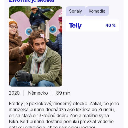
Seriály
Komedie
40 %
2020 | Německo | 89 min
Freddy je pokrokový, moderný otecko. Zatiaľ, čo jeho
manželka Juliana dochádza ako lekárka do Zürichu,
on sa stará o 13-ročnú dcéru Zoë a malého syna
Nika. Keď Juliana dostane ponuku prevziať vedenie
detskej onkológie, chce sa s celou rodinou