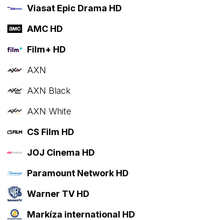
Viasat Epic Drama HD
AMC HD
Film+ HD
AXN
AXN Black
AXN White
CS Film HD
JOJ Cinema HD
Paramount Network HD
Warner TV HD
Markíza international HD