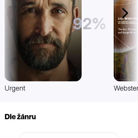
Další
92%
Urgent
Webster
Dle žánru