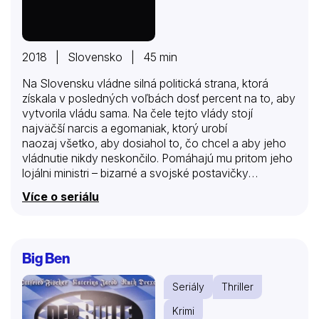
2018 | Slovensko | 45 min
Na Slovensku vládne silná politická strana, ktorá
získala v posledných voľbách dosť percent na to, aby
vytvorila vládu sama. Na čele tejto vlády stojí
najväčší narcis a egomaniak, ktorý urobí
naozaj všetko, aby dosiahol to, čo chcel a aby jeho
vládnutie nikdy neskončilo. Pomáhajú mu pritom jeho
lojálni ministri – bizarné a svojské postavičky
klamárov, podvodníkov, bývalých väzňov či
Více o seriálu
vekslákov, až po obyčajnú tetu z dediny. Celá vláda
je založená na princípe kamarátskych vzťahov z
detstva. Toto status quo naruší nový element v
pilotnej epizóde – mladý nevinný chlapec Daniel, z
Big Ben
ktorého premiér spraví ministra životného prostredia.
Premiér je spokojný, lebo verejnosť prijme nového
Seriály
Thriller
ministra s nadšením, dokonca im raketovo rastú
preferencie. Ostatní ministri sa prítomnosti cudzinca
Krimi