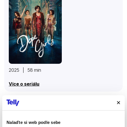
2025 | 58 min
Více o seriálu
Komisařka Marleau
Seriály
Krimi
Nalaďte si web podle sebe