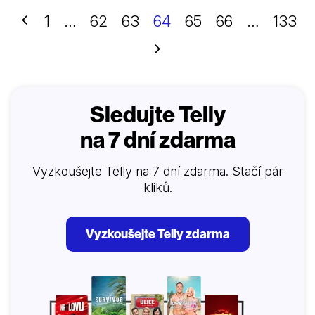
Předchozí
1
…
62
63
64
65
66
…
133
Další
Sledujte Telly
na 7 dní zdarma
Vyzkoušejte Telly na 7 dní zdarma. Stačí pár
kliků.
Vyzkoušejte Telly zdarma