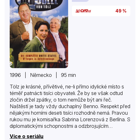
vo vláde zatiaľ neobávajú,…
49 %
1996 | Německo | 95 min
Tölz je krásné, přívětivé, ne-li přímo idylické místo s
téměř patnácti tisíci obyvateli. Že by se však odtud
zločin držel zpátky, o tom nemůže být ani řeč.
Naštěstí je tady vždy duchaplný Benno. Respekt před
nějakými horními deseti tisíci rozhodně nemá. Pravou
rukou mu je komisařka Sabrina Lorenzová z Berlína. S
diplomatickými schopnostmi a odzbrojujícím
úsměvem na Bennovy vyšetřovací metody dohlíží.
Více o seriálu
Společně občas scházejí z oné „správné“ a legální