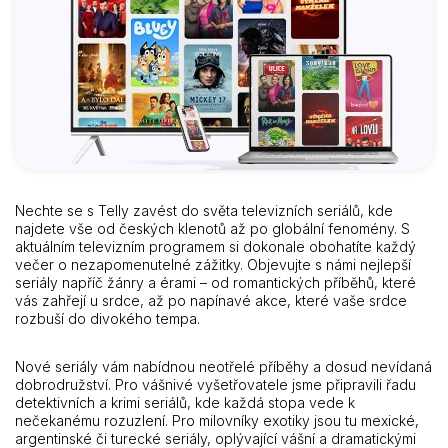
Nechte se s Telly zavést do světa televizních seriálů, kde
najdete vše od českých klenotů až po globální fenomény. S
aktuálním televizním programem si dokonale obohatíte každý
večer o nezapomenutelné zážitky. Objevujte s námi nejlepší
seriály napříč žánry a érami – od romantických příběhů, které
vás zahřejí u srdce, až po napínavé akce, které vaše srdce
rozbuší do divokého tempa.
Nové seriály vám nabídnou neotřelé příběhy a dosud nevídaná
dobrodružství. Pro vášnivé vyšetřovatele jsme připravili řadu
detektivních a krimi seriálů, kde každá stopa vede k
nečekanému rozuzlení. Pro milovníky exotiky jsou tu mexické,
argentinské či turecké seriály, oplývající vášní a dramatickými