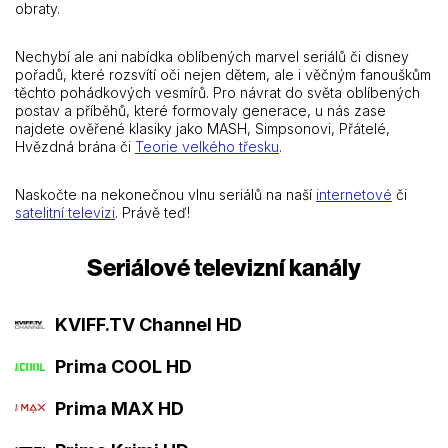
obraty.
Nechybí ale ani nabídka oblíbených marvel seriálů či disney
pořadů, které rozsvítí oči nejen dětem, ale i věčným fanouškům
těchto pohádkových vesmírů. Pro návrat do světa oblíbených
postav a příběhů, které formovaly generace, u nás zase
najdete ověřené klasiky jako MASH, Simpsonovi, Přátelé,
Hvězdná brána či
Teorie velkého třesku
.
Naskočte na nekonečnou vlnu seriálů na naší
internetové
či
satelitní televizi
. Právě teď!
Seriálové televizní kanály
KVIFF.TV Channel HD
Prima COOL HD
Prima MAX HD