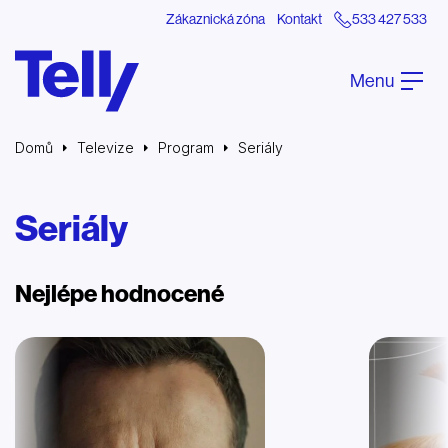
Zákaznická zóna
Kontakt
533 427 533
Menu
Domů
Televize
Program
Seriály
Seriály
Nejlépe hodnocené