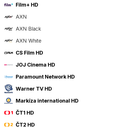
Film+ HD
AXN
AXN Black
AXN White
CS Film HD
JOJ Cinema HD
Paramount Network HD
Warner TV HD
Markíza international HD
ČT1 HD
ČT2 HD