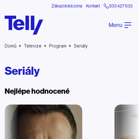
Zákaznická zóna
Kontakt
533 427 533
Menu
Domů
Televize
Program
Seriály
Seriály
Nejlépe hodnocené