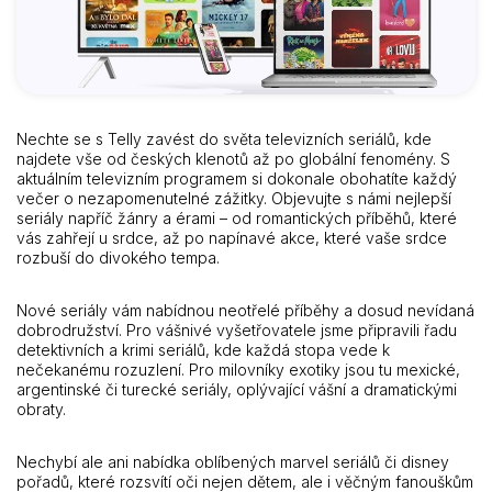
Nechte se s Telly zavést do světa televizních seriálů, kde
najdete vše od českých klenotů až po globální fenomény. S
aktuálním televizním programem si dokonale obohatíte každý
večer o nezapomenutelné zážitky. Objevujte s námi nejlepší
seriály napříč žánry a érami – od romantických příběhů, které
vás zahřejí u srdce, až po napínavé akce, které vaše srdce
rozbuší do divokého tempa.
Nové seriály vám nabídnou neotřelé příběhy a dosud nevídaná
dobrodružství. Pro vášnivé vyšetřovatele jsme připravili řadu
detektivních a krimi seriálů, kde každá stopa vede k
nečekanému rozuzlení. Pro milovníky exotiky jsou tu mexické,
argentinské či turecké seriály, oplývající vášní a dramatickými
obraty.
Nechybí ale ani nabídka oblíbených marvel seriálů či disney
pořadů, které rozsvítí oči nejen dětem, ale i věčným fanouškům