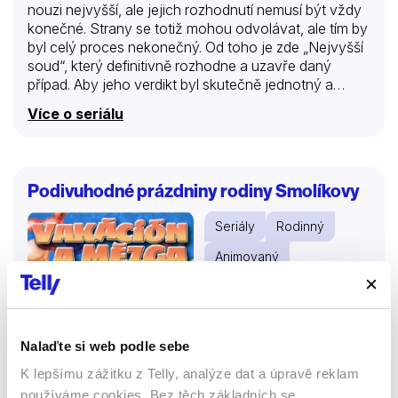
nouzi nejvyšší, ale jejich rozhodnutí nemusí být vždy
konečné. Strany se totiž mohou odvolávat, ale tím by
byl celý proces nekonečný. Od toho je zde „Nejvyšší
soud“, který definitivně rozhodne a uzavře daný
případ. Aby jeho verdikt byl skutečně jednotný a
věcný, jistou míru objektivity zaručuje soudní senát,
Více o seriálu
který v příbězích pořadu Nejvyšší soud zastává
trojice soudců. V rolích těch nejpovolanějších se
objeví Vladislav Beneš, Pavlína Kafková a Zdeněk
Vencl. Tyto tři autority mají před sebou nelehký úkol –
Podivuhodné prázdniny rodiny Smolíkovy
rozhodnout a ukončit mnohdy vleklé soudní spory. Po
vyslechnutí svědků a shrnutí všech dostupných
Seriály
Rodinný
informací nastává společná porada, po které
následuje závěrečný rozsudek.
Animovaný
81 %
Nalaďte si web podle sebe
K lepšímu zážitku z Telly, analýze dat a úpravě reklam
používáme cookies. Bez těch základních se