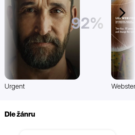
Další
92%
Urgent
Webster
Dle žánru