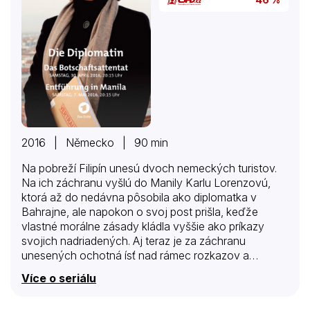
2016 | Německo | 90 min
Na pobreží Filipín unesú dvoch nemeckých turistov.
Na ich záchranu vyšlú do Manily Karlu Lorenzovú,
ktorá až do nedávna pôsobila ako diplomatka v
Bahrajne, ale napokon o svoj post prišla, keďže
vlastné morálne zásady kládla vyššie ako príkazy
svojich nadriadených. Aj teraz je za záchranu
unesených ochotná ísť nad rámec rozkazov a
riskovať všetko – aj vlastný život.
Více o seriálu