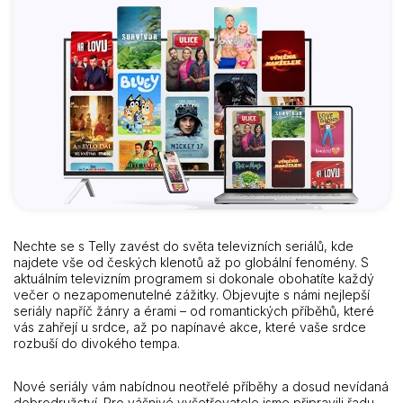
Nechte se s Telly zavést do světa televizních seriálů, kde
najdete vše od českých klenotů až po globální fenomény. S
aktuálním televizním programem si dokonale obohatíte každý
večer o nezapomenutelné zážitky. Objevujte s námi nejlepší
seriály napříč žánry a érami – od romantických příběhů, které
vás zahřejí u srdce, až po napínavé akce, které vaše srdce
rozbuší do divokého tempa.
Nové seriály vám nabídnou neotřelé příběhy a dosud nevídaná
dobrodružství. Pro vášnivé vyšetřovatele jsme připravili řadu