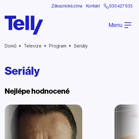
Zákaznická zóna
Kontakt
533 427 533
Menu
Domů
Televize
Program
Seriály
Seriály
Nejlépe hodnocené