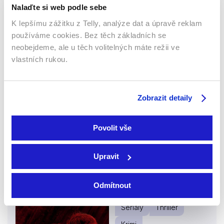
Nalaďte si web podle sebe
K lepšímu zážitku z Telly, analýze dat a úpravě reklam
používáme cookies. Bez těch základních se
neobejdeme, ale u těch volitelných máte režii ve
vlastních rukou.
Zobrazit detaily
2020 | 59 min
Povolit vše
Více o seriálu
Upravit
Odmítnout
Purpurové řeky
Seriály
Thriller