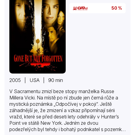
50 %
2005 | USA | 90 min
V Sacramentu zmizí beze stopy manželka Russe
Millera Vicki. Na místě po ní zbude jen černá růže a
mystická poznámka „Odpočívej v pokoji“. Ještě
záhadnější je, že zmizení a vzkaz připomínají sérii
vražd, které se před deseti lety odehrály v Hunter’s
Point ve státě New York. Jedním ze dvou
podezřelých byl tehdy i bohatý podnikatel s pozemky