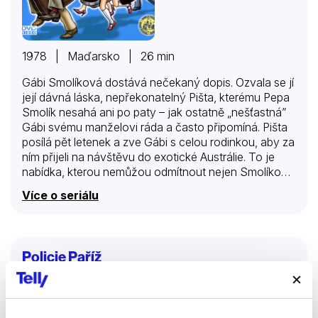
1978 | Maďarsko | 26 min
Gábi Smolíková dostává nečekaný dopis. Ozvala se jí
její dávná láska, nepřekonatelný Pišta, kterému Pepa
Smolík nesahá ani po paty – jak ostatně „nešťastná”
Gábi svému manželovi ráda a často připomíná. Pišta
posílá pět letenek a zve Gábi s celou rodinkou, aby za
ním přijeli na návštěvu do exotické Austrálie. To je
nabídka, kterou nemůžou odmítnout nejen Smolíkovi,
ale ani jejich zvědavý soused Halíř. Když zmerčí
Více o seriálu
jednu letenku navíc, neváhá a hned se k nim přidává.
A tak začíná rodinná dovolená i další neštěstí.
Smolíkovi se proti své vůli podívají nejen do Austrálie,
ale i do všech ostatních koutů světa! Ukazuje se, že
Policie Paříž
Pišta je obyčejný podvodník a Smolíkovi kvůli němu
uváznou daleko od domova úplně bez peněz.
Filmy
Seriály
Krimi
Nezbývá jim…