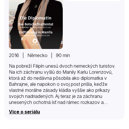
2016 | Německo | 90 min
Na pobreží Filipín unesú dvoch nemeckých turistov.
Na ich záchranu vyšlú do Manily Karlu Lorenzovú,
ktorá až do nedávna pôsobila ako diplomatka v
Bahrajne, ale napokon o svoj post prišla, keďže
vlastné morálne zásady kládla vyššie ako príkazy
svojich nadriadených. Aj teraz je za záchranu
unesených ochotná ísť nad rámec rozkazov a
riskovať všetko – aj vlastný život.
Více o seriálu