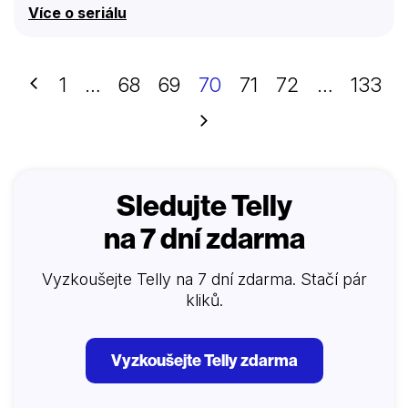
Peter Lake. Obžaloby byl ale zproštěn a vraha byl
Více o seriálu
označen sexuální deviant Henry Waters. Peter Lake
ihned po uzavření případu předal praxi partnerům,
zrušil své bankovní účty a zmizel. Ne ale docela. Jako
Martin Darius se po letech objevil v Sacramentu a stal
Předchozí
1
…
68
69
70
71
72
…
133
se jedním z nejvlivnějších mužů ve městě…
Další
Sledujte Telly
na 7 dní zdarma
Vyzkoušejte Telly na 7 dní zdarma. Stačí pár
kliků.
Vyzkoušejte Telly zdarma