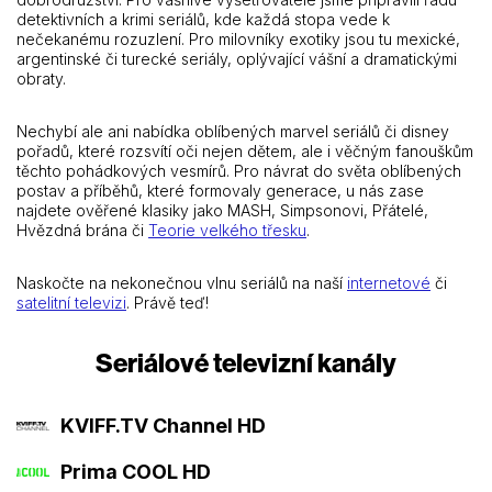
detektivních a krimi seriálů, kde každá stopa vede k
nečekanému rozuzlení. Pro milovníky exotiky jsou tu mexické,
argentinské či turecké seriály, oplývající vášní a dramatickými
obraty.
Nechybí ale ani nabídka oblíbených marvel seriálů či disney
pořadů, které rozsvítí oči nejen dětem, ale i věčným fanouškům
těchto pohádkových vesmírů. Pro návrat do světa oblíbených
postav a příběhů, které formovaly generace, u nás zase
najdete ověřené klasiky jako MASH, Simpsonovi, Přátelé,
Hvězdná brána či
Teorie velkého třesku
.
Naskočte na nekonečnou vlnu seriálů na naší
internetové
či
satelitní televizi
. Právě teď!
Seriálové televizní kanály
KVIFF.TV Channel HD
Prima COOL HD