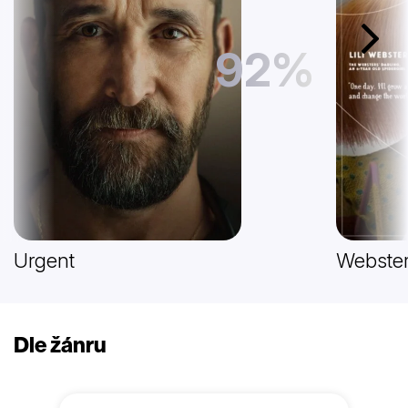
Další
92%
Urgent
Webster
Dle žánru