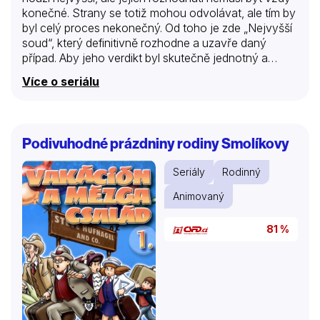
konečné. Strany se totiž mohou odvolávat, ale tím by
byl celý proces nekonečný. Od toho je zde „Nejvyšší
soud“, který definitivně rozhodne a uzavře daný
případ. Aby jeho verdikt byl skutečně jednotný a
věcný, jistou míru objektivity zaručuje soudní senát,
Více o seriálu
který v příbězích pořadu Nejvyšší soud zastává
trojice soudců. V rolích těch nejpovolanějších se
objeví Vladislav Beneš, Pavlína Kafková a Zdeněk
Vencl. Tyto tři autority mají před sebou nelehký úkol –
Podivuhodné prázdniny rodiny Smolíkovy
rozhodnout a ukončit mnohdy vleklé soudní spory. Po
vyslechnutí svědků a shrnutí všech dostupných
Seriály
Rodinný
informací nastává společná porada, po které
následuje závěrečný rozsudek.
Animovaný
81 %