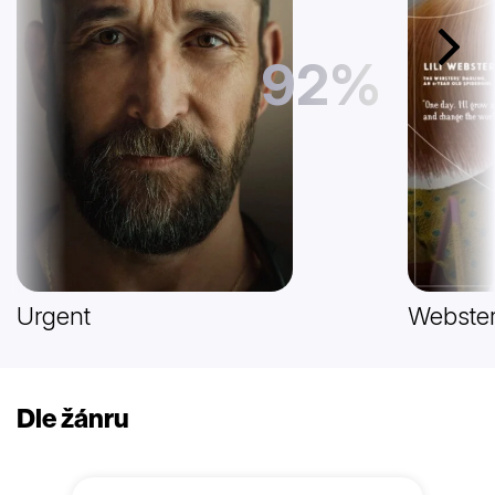
Další
92%
Urgent
Webster
Dle žánru