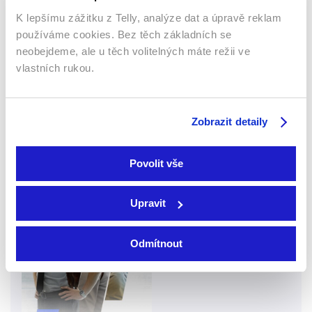
K lepšímu zážitku z Telly, analýze dat a úpravě reklam
používáme cookies. Bez těch základních se
2018 | 40 min
neobejdeme, ale u těch volitelných máte režii ve
vlastních rukou.
Více o seriálu
Zobrazit detaily
Hrdina
Povolit vše
Seriály
Krimi
Upravit
52 %
Odmítnout