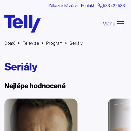
Zákaznická zóna
Kontakt
533 427 533
Menu
Domů
Televize
Program
Seriály
Seriály
Nejlépe hodnocené