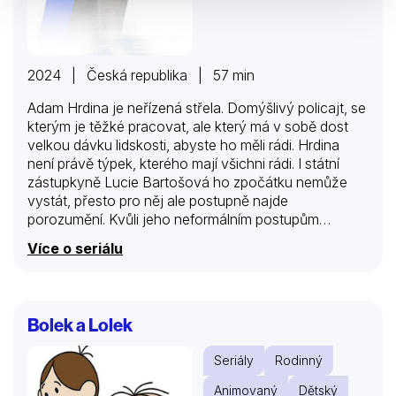
2024 | Česká republika | 57 min
Adam Hrdina je neřízená střela. Domýšlivý policajt, se
kterým je těžké pracovat, ale který má v sobě dost
velkou dávku lidskosti, abyste ho měli rádi. Hrdina
není právě týpek, kterého mají všichni rádi. I státní
zástupkyně Lucie Bartošová ho zpočátku nemůže
vystát, přesto pro něj ale postupně najde
porozumění. Kvůli jeho neformálním postupům
dochází k opakovaným konfliktům s nadřízeným,
Více o seriálu
vrchním majorem Vladislavem Říhou.
Bolek a Lolek
Seriály
Rodinný
Animovaný
Dětský