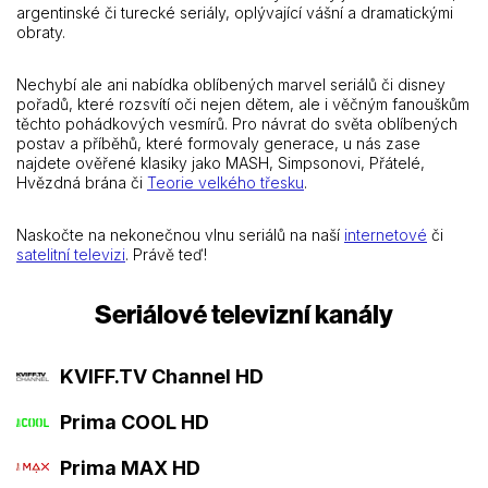
argentinské či turecké seriály, oplývající vášní a dramatickými
obraty.
Nechybí ale ani nabídka oblíbených marvel seriálů či disney
pořadů, které rozsvítí oči nejen dětem, ale i věčným fanouškům
těchto pohádkových vesmírů. Pro návrat do světa oblíbených
postav a příběhů, které formovaly generace, u nás zase
najdete ověřené klasiky jako MASH, Simpsonovi, Přátelé,
Hvězdná brána či
Teorie velkého třesku
.
Naskočte na nekonečnou vlnu seriálů na naší
internetové
či
satelitní televizi
. Právě teď!
Seriálové televizní kanály
KVIFF.TV Channel HD
Prima COOL HD
Prima MAX HD