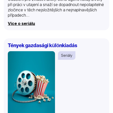
při práci v utajení a snaží se dopadnout nepolapitelné
zločince v těch nejsložitějších a nejnapínavějších
případech…
Více o seriálu
Tények gazdasági különkiadás
Seriály