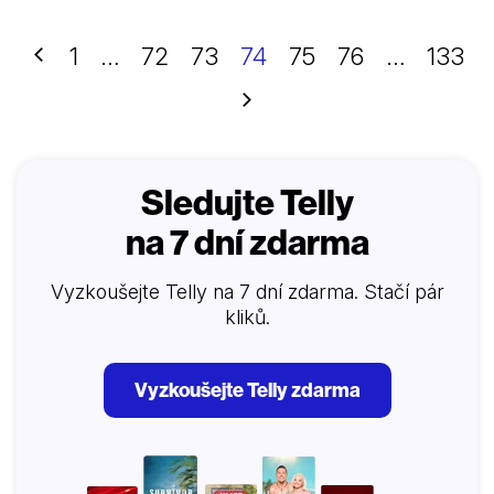
Předchozí
1
…
72
73
74
75
76
…
133
Další
Sledujte Telly
na 7 dní zdarma
Vyzkoušejte Telly na 7 dní zdarma. Stačí pár
kliků.
Vyzkoušejte Telly zdarma