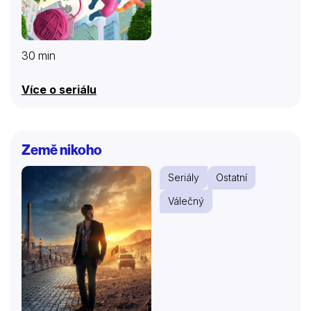
30 min
Více o seriálu
Země nikoho
Seriály
Ostatní
Válečný