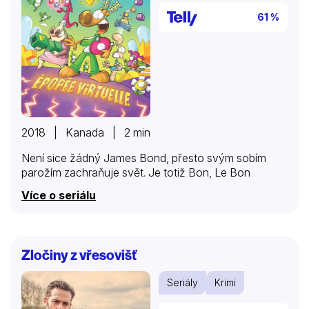
61 %
2018 | Kanada | 2 min
Není sice žádný James Bond, přesto svým sobím
parožím zachraňuje svět. Je totiž Bon, Le Bon
Více o seriálu
Zločiny z vřesovišť
Seriály
Krimi