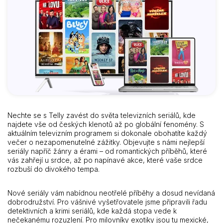
Nechte se s Telly zavést do světa televizních seriálů, kde
najdete vše od českých klenotů až po globální fenomény. S
aktuálním televizním programem si dokonale obohatíte každý
večer o nezapomenutelné zážitky. Objevujte s námi nejlepší
seriály napříč žánry a érami – od romantických příběhů, které
vás zahřejí u srdce, až po napínavé akce, které vaše srdce
rozbuší do divokého tempa.
Nové seriály vám nabídnou neotřelé příběhy a dosud nevídaná
dobrodružství. Pro vášnivé vyšetřovatele jsme připravili řadu
detektivních a krimi seriálů, kde každá stopa vede k
nečekanému rozuzlení. Pro milovníky exotiky jsou tu mexické,