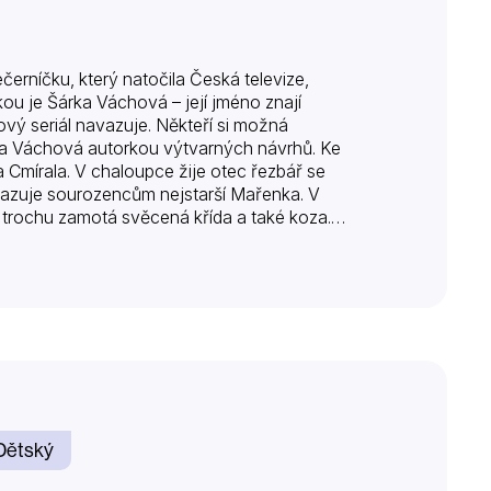
erníčku, který natočila Česká televize,
kou je Šárka Váchová – její jméno znají
vý seriál navazuje. Někteří si možná
rka Váchová autorkou výtvarných návrhů. Ke
a Cmírala. V chaloupce žije otec řezbář se
razuje sourozencům nejstarší Mařenka. V
jim trochu zamotá svěcená křída a také koza. V
Dětský