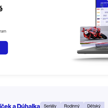
ě
gram
íček a Dúhalka
Seriály
Rodinný
Dětský