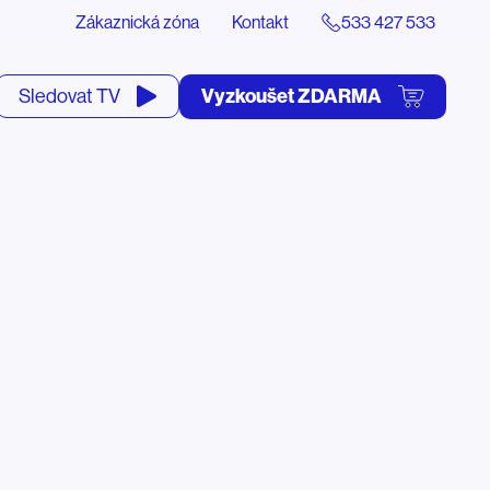
Zákaznická zóna
Kontakt
533 427 533
tevřít
Vyzkoušet ZDARMA
Sledovat TV
yhledávání