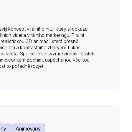
í koncept virálního hitu, který si dokázal
ích videí a virálního marketingu. Titulní
realistickou 3D animací, která přesně
ch očí a kontrastního zbarvení. Lukáš
ho světa. Společně se svými zvířecími přáteli
hameleonkem Bodhim, uspěchanou včelkou
ost to pořádně rozjet.
nný
Animovaný