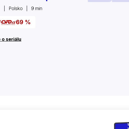
5 | Polsko | 9 min
69 %
 o seriálu