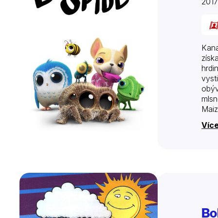
201
Kana
získ
hrdi
vyst
obýv
mlsn
Maiz
Více
Bo