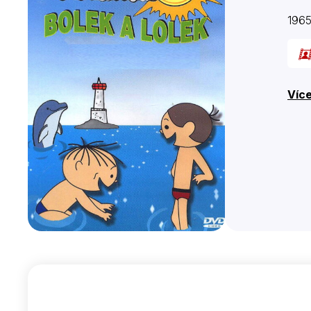
196
Více