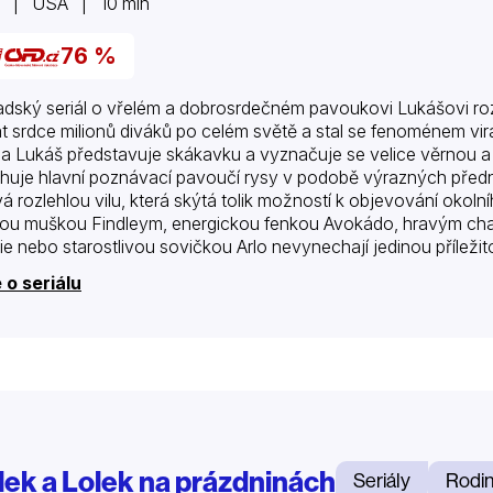
7 | USA | 10 min
76 %
dský seriál o vřelém a dobrosrdečném pavoukovi Lukášovi rozvíj
at srdce milionů diváků po celém světě a stal se fenoménem viráln
na Lukáš představuje skákavku a vyznačuje se velice věrnou a 
ihuje hlavní poznávací pavoučí rysy v podobě výrazných přední
á rozlehlou vilu, která skýtá tolik možností k objevování okolní
ou muškou Findleym, energickou fenkou Avokádo, hravým c
ie nebo starostlivou sovičkou Arlo nevynechají jedinou příležit
 o seriálu
lek a Lolek na prázdninách
Seriály
Rodi