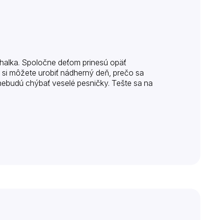
úhalka. Spoločne deťom prinesú opäť
o si môžete urobiť nádherný deň, prečo sa
nebudú chýbať veselé pesničky. Tešte sa na