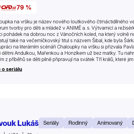
79 %
oupka na vršku je název nového loutkového čtrnáctidílného več
rum tvorby pro děti a mládež v ANIMĚ a. s. Výtvarnicí a režisér
ci pohádek na dobrou noc z Vánočních koled, na který volně no
tují také na večerníčkovský titul s názvem Šibal, kde byla Šá
upráci na literárním scénáři Chaloupky na vršku si přizvala Pavl
i dětmi Andulkou, Mařenkou a Honzíkem už bez matky. Tu nah
ím z příběhů se děti pilně připravují na svátek Tří králů, které 
ích…
 o seriálu
vouk Lukáš
Seriály
Rodinný
Animovaný