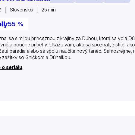
2 | Slovensko | 25 min
55 %
nal sa s milou princeznou z krajiny za Dúhou, ktorá sa volá D
vné a poučné príbehy. Ukážu vám, ako sa spoznali, zistíte, ak
čatá parádia alebo sa spolu naučíte nový tanec. Samozrejme, 
 zážitky so Sníčkom a Dúhalkou.
 o seriálu