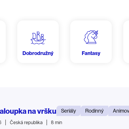
Dobrodružný
Fantasy
aloupka na vršku
Seriály
Rodinný
Animo
 | Česká republika | 8 min