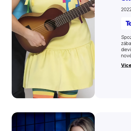
202
Spoz
zába
diev
nové
Více