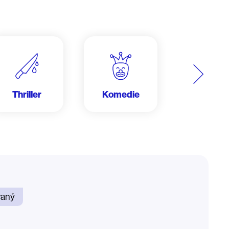
Další
Thriller
Komedie
Krimi
vaný