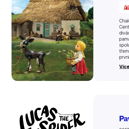
Chal
Cent
divá
pama
spol
třem
prvn
dalš
Více
Pa