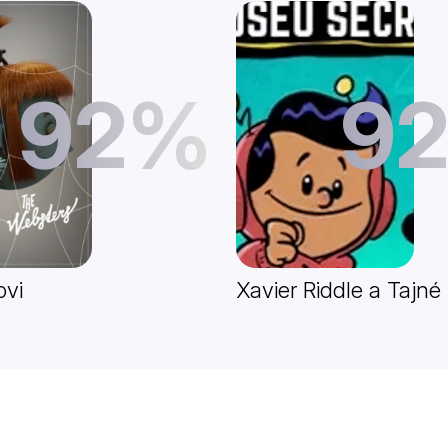
92%
9
ovi
Xavier Riddle a Taj