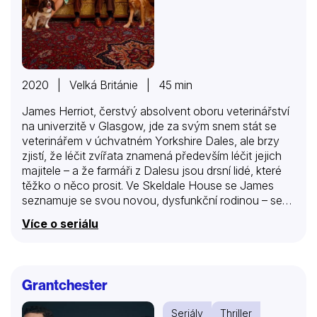
2020 | Velká Británie | 45 min
James Herriot, čerstvý absolvent oboru veterinářství
na univerzitě v Glasgow, jde za svým snem stát se
veterinářem v úchvatném Yorkshire Dales, ale brzy
zjistí, že léčit zvířata znamená především léčit jejich
majitele – a že farmáři z Dalesu jsou drsní lidé, které
těžko o něco prosit. Ve Skeldale House se James
seznamuje se svou novou, dysfunkční rodinou – se
svým chaotickým a chybujícím šéfem Siegfriedem
Více o seriálu
Farnonem, jeho umíněným bratrem Tristanem a
mazanou paní Hallovou, která chce neustále vše řídit.
Když Jamese zaujme místní kráska Helen Alderson,
má další důvod v Dalesu zůstat.
Grantchester
Seriály
Thriller