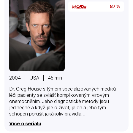
agent FBI. Při vyšetřování složitých případů se
87 %
projevují rozdílné povahy obou…
2004 | USA | 45 min
Dr. Greg House s týmem specializovaných mediků
léčí pacienty se zvlášť komplikovaným virovým
onemocněním. Jeho diagnostické metody jsou
jedinečné a když jde o život, je on a jeho tým
schopen porušit jakákoliv pravidla…
Více o seriálu