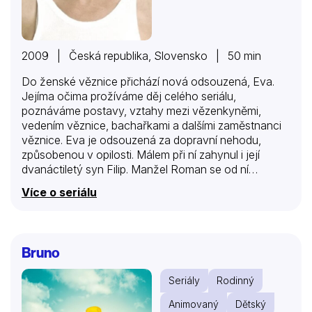
2009 | Česká republika, Slovensko | 50 min
Do ženské věznice přichází nová odsouzená, Eva.
Jejíma očima prožíváme děj celého seriálu,
poznáváme postavy, vztahy mezi vězenkyněmi,
vedením věznice, bachařkami a dalšími zaměstnanci
věznice. Eva je odsouzená za dopravní nehodu,
způsobenou v opilosti. Málem při ní zahynul i její
dvanáctiletý syn Filip. Manžel Roman se od ní
odvrátil, jen její rodiče stojí při ní a snaží se obnovit
Více o seriálu
proces. Roman nedovolí, aby Eva měla jakékoliv
informace o zdravotním stavu syna. Jejich společnou
firmu chce převést zcela na sebe. Co se vlastně
odehrálo před tou nešťastnou dopravní nehodou?
Bruno
Eva se musí naučit žít a přežít v úplně jiném světě,
než ve kterém dosud žila. Zde platí jiná pravidla,
Seriály
Rodinný
každý tu žije na vlastní pěst. Přátelství se tu nenosí.
Respekt je…
Animovaný
Dětský