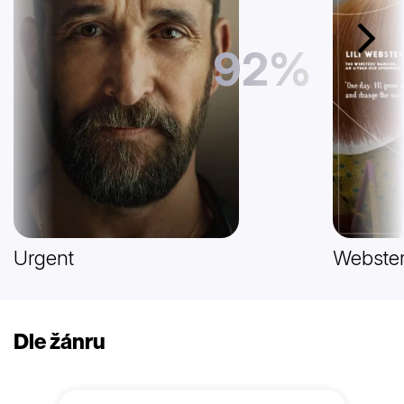
Další
92%
Urgent
Webster
Dle žánru