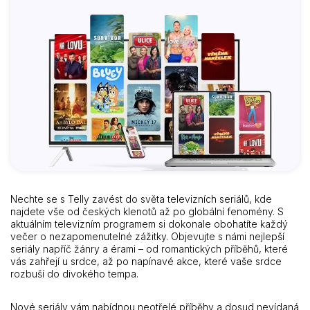
Nechte se s Telly zavést do světa televizních seriálů, kde
najdete vše od českých klenotů až po globální fenomény. S
aktuálním televizním programem si dokonale obohatíte každý
večer o nezapomenutelné zážitky. Objevujte s námi nejlepší
seriály napříč žánry a érami – od romantických příběhů, které
vás zahřejí u srdce, až po napínavé akce, které vaše srdce
rozbuší do divokého tempa.
Nové seriály vám nabídnou neotřelé příběhy a dosud nevídaná