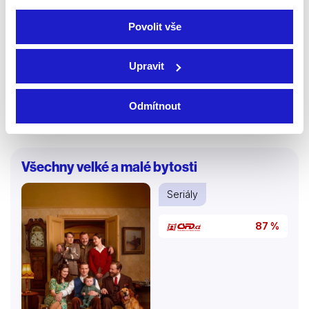
Povolit vše
Upravit
2021 | 55 min
Odmítnout
Více o seriálu
Všechny velké a malé bytosti
Seriály
87 %