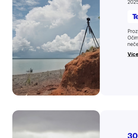
2025
Proz
Očim
neče
Víc
30