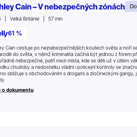
hley Cain – V nebezpečných zónách
Do
 | Velká Británie | 57 min
61 %
ey Cain cestuje po nejnebezpečnějších koutech světa a noří se 
arodili do světa, v němž kriminalita začíná být jednou z forem p
řádně nebezpečné, patří mezi místa, kde se děti už v útlém věk
edku chudoby a nedostatku vládní i policejní kontroly se znač
no sbližuje s obchodováním s drogami a zločineckými gangy, je
ly.
e o dokumentu