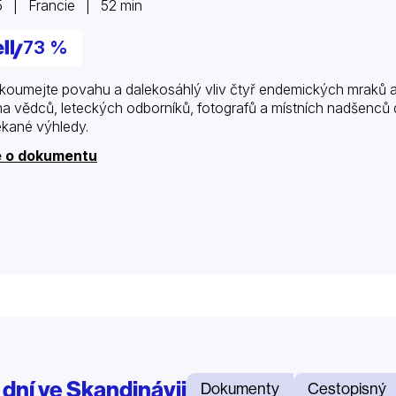
 | Francie | 52 min
73 %
koumejte povahu a dalekosáhlý vliv čtyř endemických mraků a je
a vědců, leteckých odborníků, fotografů a místních nadšenců
kané výhledy.
e o dokumentu
 dní ve Skandinávii
Dokumenty
Cestopisný