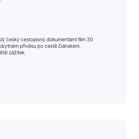
lý český cestopisný dokumentární film 30
v obytném přívěsu po cestě Dánskem,
tší zážitek.