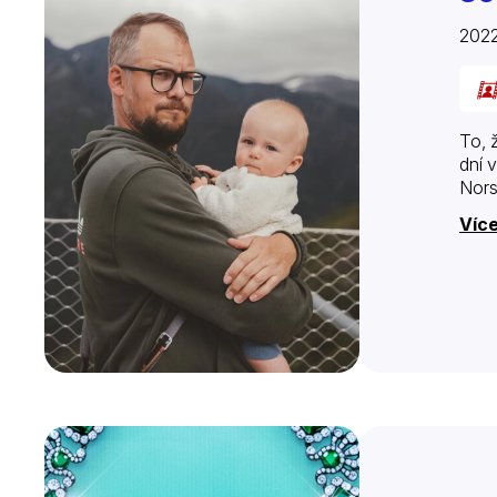
2022
To, 
dní 
Nors
Víc