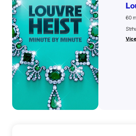
Lo
60 m
Strh
Víc