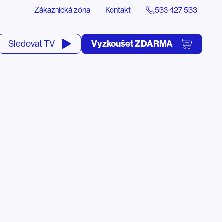
Zákaznická zóna
Kontakt
533 427 533
tevřít
Vyzkoušet ZDARMA
Sledovat TV
yhledávání