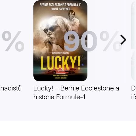
1%
90%
Další
 nacistů
Lucky! – Bernie Ecclestone a
D
historie Formule-1
ř