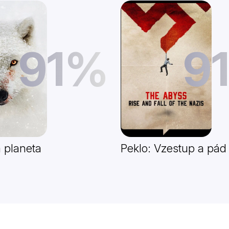
91%
9
 planeta
Peklo: Vzestup a pád