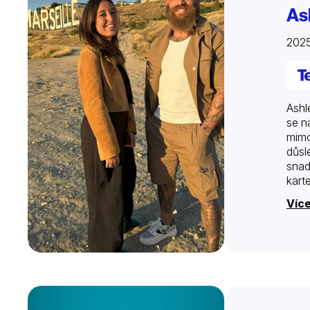
As
2025
Ashl
se n
mimo
důsl
snad
karte
Víc