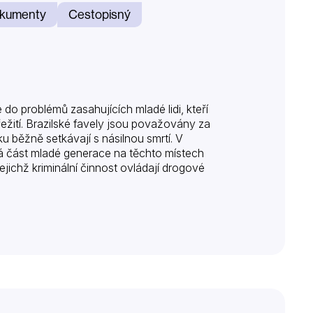
kumenty
Cestopisný
do problémů zasahujících mladé lidi, kteří
řežití. Brazilské favely jsou považovány za
u běžně setkávají s násilnou smrtí. V
ná část mladé generace na těchto místech
jichž kriminální činnost ovládají drogové