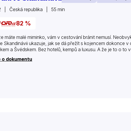
 | Česká republika | 55 min
82 %
že máte malé miminko, vám v cestování bránit nemusí. Neobvyk
ve Skandinávii ukazuje, jak se dá přežít s kojencem dokonce 
kem a Švédskem. Bez hotelů, kempů a luxusu. A že je to o to vě
e o dokumentu