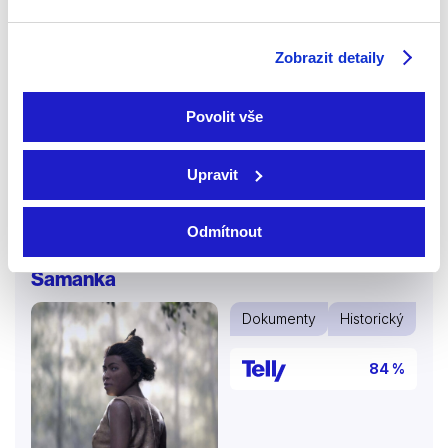
2014 | Francie | 52 min
Zobrazit detaily
Nové archeologické nálezy, svědectví z první ruky i
3D rekonstrukce se propojují v investigativním
pořadu, který odhaluje skryté souvislosti klíčových
Povolit vše
válečných událostí a ukazuje bojiště v novém,
překvapivém světle…
Upravit
Více o dokumentu
Odmítnout
Šamanka
Dokumenty
Historický
84 %