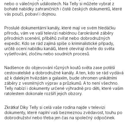
nebo o válečných událostech. Na Telly si můžete vybrat z
bohaté nabídky zahraničních i čistě českých dokumentů, které
vás poučí, pobaví i dojmou.
Proslulé dokumentární kanály, které mají ve svém hledáčku
přírodu, vám ve vaší televizi nabídnou čarokrásné záběry
přírodních scenérií, příběhů zvířat nebo dobrodružných
expedic. Kdo se rád zajímá spíše o kriminalistické případy,
určitě ocení nabídku kanálů, které otevírají dveře do světa
vyšetřování, zločinu nebo soudních procesů.
Nadšence do objevování různých koutů světa zase potěší
cestovatelské a dobrodružné kanály. A ten, kdo se rád vydává
až k dalekým hvězdám a galaxiím, bude ohromen unikátními
záběry z vesmírných výprav a průzkumů. A to není všechno.
Telly nabízí i dokumenty určené výhradně pro děti, které vašim
ratolestem dokonale rozšíří jejich obzory.
Zkrátka! Díky Telly si celá vaše rodina najde v televizi
dokumenty, které naplní vaši bezmeznou zvědavost, touhu po
dobrodružství nebo třeba jen čas na společný odpočinek.