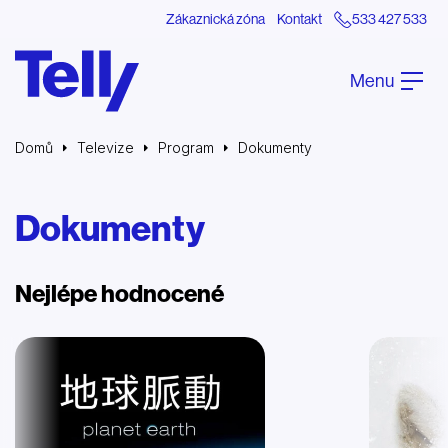
Zákaznická zóna
Kontakt
533 427 533
Menu
Domů
Televize
Program
Dokumenty
Dokumenty
Nejlépe hodnocené