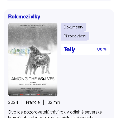
Rok mezi vlky
Dokumenty
Přírodovědní
80 %
2024 | Francie | 82 min
Dvojice pozorovatelů tráví rok v odlehlé severské
krajině, aby sledovala život místní vlčí smečky.