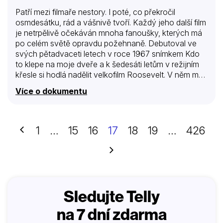
Patří mezi filmaře nestory. I poté, co překročil
osmdesátku, rád a vášnivě tvoří. Každý jeho další film
je netrpělivě očekáván mnoha fanoušky, kterých má
po celém světě opravdu požehnaně. Debutoval ve
svých pětadvaceti letech v roce 1967 snímkem Kdo
to klepe na moje dveře a k šedesáti letům v režijním
křesle si hodlá nadělit velkofilm Roosevelt. V něm má
ztvárnit hlavní roli prezidenta Theodora Roosevelta
Více o dokumentu
jeho oblíbený Leonardo DiCaprio, mělo by jít o jejich
osmou spolupráci. Uvidíme, zda se ve zmíněném
snímku objeví i Scorseseho vrstevník, souputník a
přítel Robert De Niro, jehož režisér obsadil už
Předchozí
1
…
15
16
17
18
19
…
426
jedenáctkrát. V jejich společné filmografii najdeme
takové klenoty jako Taxikář, Zuřící býk či Mafiáni.
Další
Sledujte Telly
na 7 dní zdarma