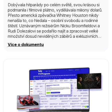
Dobývala hitparády po celém světě, svou krásou si
podmanila i filmové plátno, vydělávala miliony dolarů.
Přesto americká zpěvačka Whitney Houston nikdy
nenašla to, co hledala – osobní svobodu a rodinné
štěstí. Uznávaným režisérům Nicku Broomfieldovi a
Rudi Dolezalovi se podařilo najít a zpracovat velké
množství dosud neviděných záběrů a exkluzivních
nahrávek, tak aby ve spojení s exkluzivními
Více o dokumentu
výpověďmi členů nejbližší rodiny a spolupracovníků
nabídli bez příkras pravdivý obraz zářivé hvězdy.
Dokument tak zachycuje kariérní růst mladé
zpěvačky a její cestu na vrchol světové populární
hudby, ale i soukromý život plný pochybností a
nezvládnutých závislostí. Všechny kroky a životní
rozhodnutí Whitney Houston nezadržitelně
směřovaly k 11. únoru 2012, kdy její život tragicky
skončil v pouhých 48 letech.