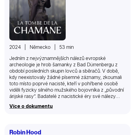
2024 | Německo | 53 min
Jedním z nejvýznamnějších nálezů evropské
archeologie je hrob šamanky z Bad Dürrenbergu z
období posledních skupin lovců a sběračů. V době,
kdy neexistovaly žádné písemné záznamy, zkoumali
toto místo poprvé nacisté, kteří v pohřbené osobě
viděli fyzicky silného mužského bojovníka z „původní
árijské rasy“. Badatelé z nacistické éry své nálezy
zkreslovali a zneužívali. Dnešní badatelé však pečlivě
Více o dokumentu
shromažďují nálezy a důkazy a nejnovější výzkumy
ukazují, že šlo o ženu tmavé pleti, s fyzickými
deformacemi, která byla duchovní vůdkyní a
nejmocnější ženou své doby. Příběh této ženy, která
Robin Hood
byla pohřbena s dítětem v náručí, nás fascinuje i 9