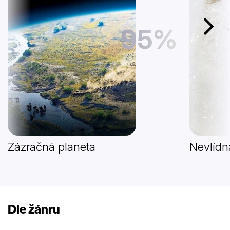
95%
Další
Zázračná planeta
Nevlídn
Dle žánru