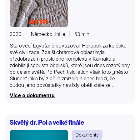
2020 | Německo, Itálie | 53 min
Starověcí Egypťané považovali Heliopoli za kolébku
své civilizace. Zdejší chrámová oblast byla
předobrazem proslulého komplexu v Karnaku a
zdobila ji spousta obelisků, které jsou dnes rozptýleny
po celém světě. Po třech tisíciletích však toto „město
Slunce“ jako by z dějin zmizelo a dnes hrozí, že
budou jeho pozůstatky navždy obětí stále se
rozrůstající egyptské metropole, Káhiry. Tým složený
Více o dokumentu
z německých a egyptských odborníků nyní pátrá po
zbytcích významných chrámů, jež známe z
dochovaných starověkých dokumentů, avšak fyzicky
nebyly nikdy důkladně prozkoumány.
Skvělý dr. Pol a velké finále
Dokumenty