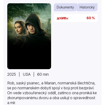
000 let po její smrti…
Dokumenty
Historický
60 %
2025 | USA | 60 min
Rob, saský psanec, a Marian, normanská šlechtična,
se po normanském dobytí spojí v boji proti bezpráví.
On vede vzbouřenecký oddíl, zatímco ona proniká ke
zkorumpovanému dvoru a oba usilují o spravedlnost
a mír.