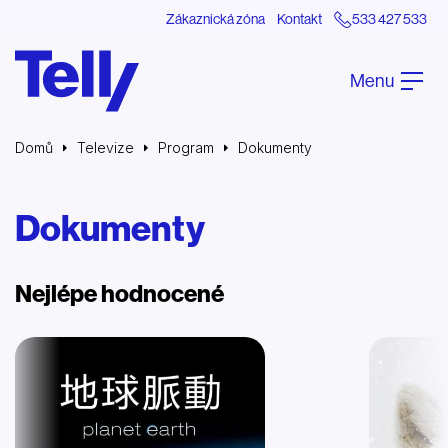
Zákaznická zóna
Kontakt
533 427 533
Menu
Domů
Televize
Program
Dokumenty
Dokumenty
Nejlépe hodnocené