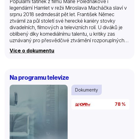
Populární tatínek z filmů Marie Poledňákové i
legendární Hamlet v režii Miroslava Macháčka slaví v
srpnu 2018 sedmdesát pět let. František Němec
ztvárnil za půl století své herecké kariéry stovky
divadelních, filmových a televizních rolí. U diváků je
oblíbený díky komediálnímu talentu, u kritiky zas
uznávaný pro přesvědčivé ztvárnění rozporuplných
postav (mj. Cena Thálie 1998). „Mým koníčkem je
Více o dokumentu
divadlo“, prozrazuje v otevřeném a věcném dialogu s
režisérem Jiřím Strachem. Spolupracoval s několika
generacemi režisérů i hereckých kolegů a kromě
dlouholetého angažmá v Národním divadle patří v
Na programu televize
současnosti k hlavním hvězdám pražského divadla
Ungelt. Na bilanční cestu zpátky v čase se František
Dokumenty
Němec a Jiří Strach společně vydávají kabrioletem v
dokumentární road movie po klíčových místech
78 %
hercova života.