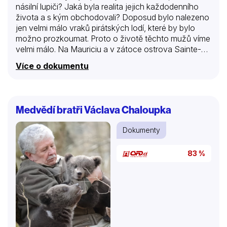
násilní lupiči? Jaká byla realita jejich každodenního
života a s kým obchodovali? Doposud bylo nalezeno
jen velmi málo vraků pirátských lodí, které by bylo
možno prozkoumat. Proto o životě těchto mužů víme
velmi málo. Na Mauriciu a v zátoce ostrova Sainte-
Marie u Madagaskaru zkoumají archeologové
Více o dokumentu
pozůstatky lodi slavného piráta a na souši hledají
stopy pirátského osídlení.
Medvědí bratři Václava Chaloupka
Dokumenty
83 %