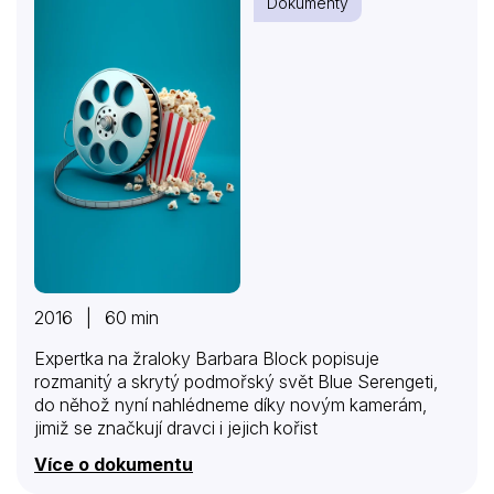
Dokumenty
tvorby v dané oblasti v ČST i ve světě. Na povrch
vynese neznámé informace o známých pořadech a
představí i neznámé pořady, kdysi kultovní nebo…
2016 | 60 min
Expertka na žraloky Barbara Block popisuje
rozmanitý a skrytý podmořský svět Blue Serengeti,
do něhož nyní nahlédneme díky novým kamerám,
jimiž se značkují dravci i jejich kořist
Více o dokumentu