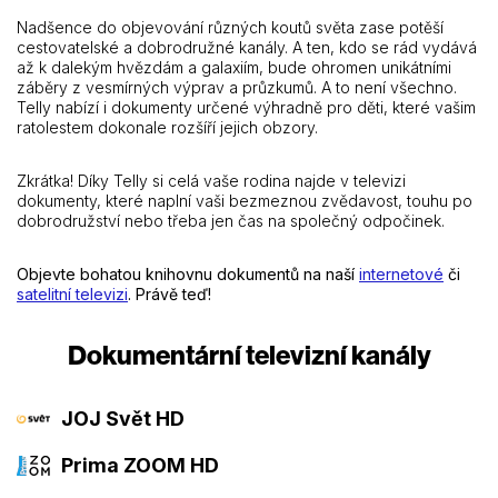
Nadšence do objevování různých koutů světa zase potěší
cestovatelské a dobrodružné kanály. A ten, kdo se rád vydává
až k dalekým hvězdám a galaxiím, bude ohromen unikátními
záběry z vesmírných výprav a průzkumů. A to není všechno.
Telly nabízí i dokumenty určené výhradně pro děti, které vašim
ratolestem dokonale rozšíří jejich obzory.
Zkrátka! Díky Telly si celá vaše rodina najde v televizi
dokumenty, které naplní vaši bezmeznou zvědavost, touhu po
dobrodružství nebo třeba jen čas na společný odpočinek.
Objevte bohatou knihovnu dokumentů na naší
internetové
či
satelitní televizi
. Právě teď!
Dokumentární televizní kanály
JOJ Svět HD
Prima ZOOM HD