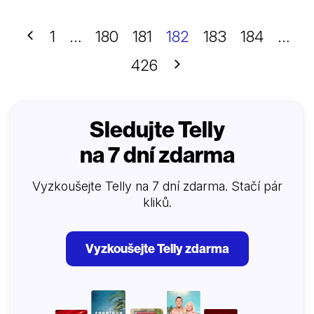
Předchozí
1
…
180
181
182
183
184
…
Další
426
Sledujte Telly
na 7 dní zdarma
Vyzkoušejte Telly na 7 dní zdarma. Stačí pár
kliků.
Vyzkoušejte Telly zdarma