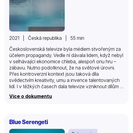
2021 | Česká republika | 55 min
Československá televize byla médiem stvořeným za
účelem propagandy. Vedle ní dávala lidem, když nebyl
v selhávající ekonomice chleba, alespoň onu hru –
zábavu. Nutno podotknout, že na světové úrovni.
Přes kontroverzní kontext jsou taková díla
svědectvím kreativity, umu a invence talentovaných
lidí. I v těžkých časech dala televize vzniknout dílům s
tématy týkajícími se základních lidských hodnot nebo
Více o dokumentu
dílům nadčasovým svým autorským vkladem, které i
dnes patří mezi klenoty české audiovize. Každý díl
mapuje jeden žánrový/formátový fenomén (krimi,
pohádky, silvestry, soutěže, …) napříč časem
Blue Serengeti
prostřednictvím detailnějšího fokusu na několik
vybraných pořadů, doplněných o přehledový kontext