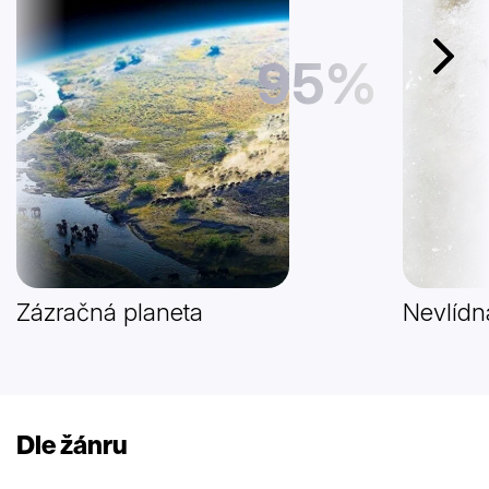
95%
Další
Zázračná planeta
Nevlídn
Dle žánru