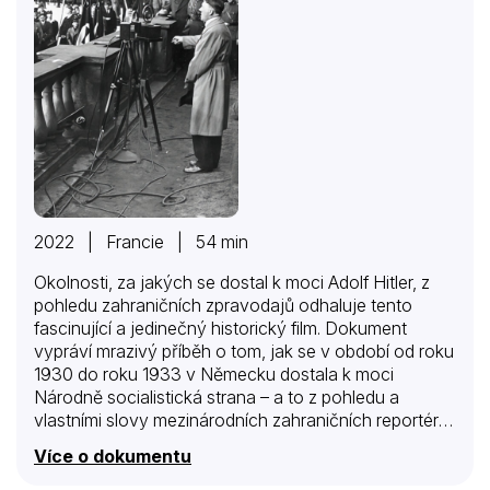
2022 | Francie | 54 min
Okolnosti, za jakých se dostal k moci Adolf Hitler, z
pohledu zahraničních zpravodajů odhaluje tento
fascinující a jedinečný historický film. Dokument
vypráví mrazivý příběh o tom, jak se v období od roku
1930 do roku 1933 v Německu dostala k moci
Národně socialistická strana – a to z pohledu a
vlastními slovy mezinárodních zahraničních reportérů.
Jaké zprávy podávali novináři o slabostech německé
Více o dokumentu
demokracie, důsledcích hospodářského pádu země
nebo střetech mezi nacisty, komunisty a sociálními