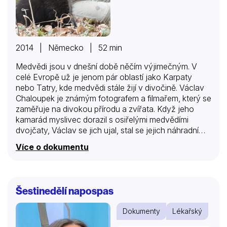
2014 | Německo | 52 min
Medvědi jsou v dnešní době něčím výjimečným. V
celé Evropě už je jenom pár oblastí jako Karpaty
nebo Tatry, kde medvědi stále žijí v divočině. Václav
Chaloupek je známým fotografem a filmařem, který se
zaměřuje na divokou přírodu a zvířata. Když jeho
kamarád myslivec dorazil s osiřelými medvědími
dvojčaty, Václav se jich ujal, stal se jejich náhradním
rodičem a zajistil jim budoucnost. Z Václava se rychle
Více o dokumentu
stala zkušená medvědí máma a jeho svěřencům se
dobře daří. Dokonce zažívají spoustu zajímavých
dobrodružství. Ale nad vším visí jeden velký otazník:
Co se stane, až vyrostou?
Šestinedělí napospas
Dokumenty
Lékařský