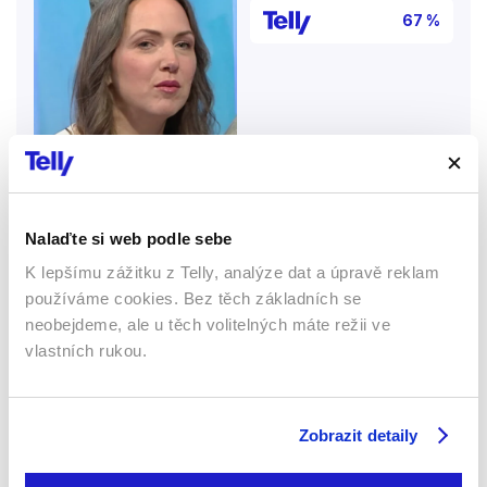
67 %
Nalaďte si web podle sebe
K lepšímu zážitku z Telly, analýze dat a úpravě reklam
2024 | Česká republika | 26 min
používáme cookies. Bez těch základních se
Nejčastější příčinou úmrtí v perinatálním období je
neobejdeme, ale u těch volitelných máte režii ve
sebevražda. 20% žen v období šestinedělí trpí
vlastních rukou.
psychickými problémy a 75% z nich nevyhledá
pomoc. Ženy v šestinedělí, i ty po císařském řezu
jsou ponechány bez systémové poporodní péče v
domácím prostředí, přesto, že je ohroženo jejich
Zobrazit detaily
fyzické i psychické zdraví. Ještě před revolucí bylo
běžné, že ženy po porodu navštěvovaly ženské