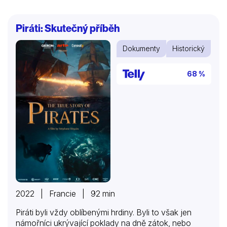
demokraty? Jaký byl jejich pohled na neutuchající
mizérii a nekonečné násilí, šílenství a přesvědčení
Piráti: Skutečný příběh
panující mezi podporovateli každého z politických
táborů? A co by nám tito zasvěcení svědci mohli
Dokumenty
Historický
prozradit o letech, ve kterých zasáhl Německo
zhoubný nacistický mor?
68 %
2022 | Francie | 92 min
Piráti byli vždy oblíbenými hrdiny. Byli to však jen
námořníci ukrývající poklady na dně zátok, nebo