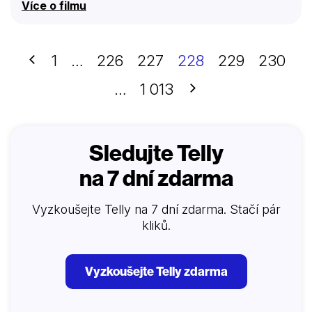
Více o filmu
Předchozí
1
…
226
227
228
229
230
Další
…
1 013
Sledujte Telly
na 7 dní zdarma
Vyzkoušejte Telly na 7 dní zdarma. Stačí pár
kliků.
Vyzkoušejte Telly zdarma