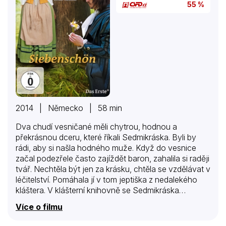
55 %
2014 | Německo | 58 min
Dva chudí vesničané měli chytrou, hodnou a
překrásnou dceru, které říkali Sedmikráska. Byli by
rádi, aby si našla hodného muže. Když do vesnice
začal podezřele často zajíždět baron, zahalila si raději
tvář. Nechtěla být jen za krásku, chtěla se vzdělávat v
léčitelství. Pomáhala jí v tom jeptiška z nedalekého
kláštera. V klášterní knihovně se Sedmikráska
jednoho dne setkala s princem Arturem. Princ se do ní
Více o filmu
zamiloval, což se jeho otci vůbec nelíbilo. Ale Artur byl
pevně rozhodnut, že jinou za ženu nechce.