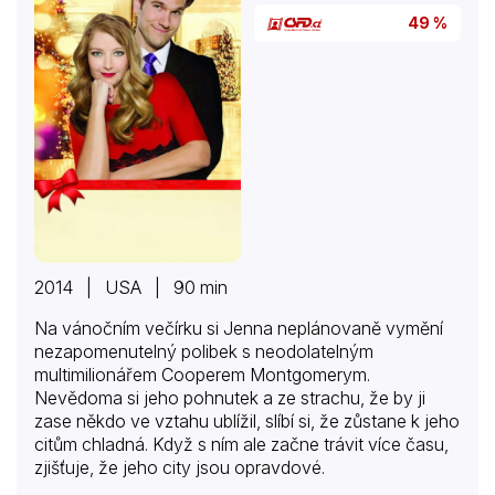
49 %
2014 | USA | 90 min
Na vánočním večírku si Jenna neplánovaně vymění
nezapomenutelný polibek s neodolatelným
multimilionářem Cooperem Montgomerym.
Nevědoma si jeho pohnutek a ze strachu, že by ji
zase někdo ve vztahu ublížil, slíbí si, že zůstane k jeho
citům chladná. Když s ním ale začne trávit více času,
zjišťuje, že jeho city jsou opravdové.