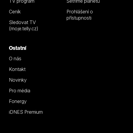
TV program
Šetříme planetu
Ceník
Prohlášení o
přístupnosti
Sledovat TV
(moje.telly.cz)
Ostatní
O nás
Kontakt
Novinky
Pro média
Fonergy
iDNES Premium