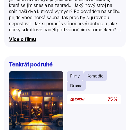
která se jim snesla na zahradu. Jaký nový stroj na
sníh naši dva kutilové vymyslí? Po dovádění na sněhu
přijde vhod horká sauna, tak proč by si ji rovnou
nepostavili. Jak si poradí s vánoční výzdobou a jaké
dárky si kutilové nadělí pod vánočním stromečkem? A
co teprve až si vyrobí Betlém a oslaví Silvestra. Pro
Více o filmu
naše dva kutily není žádná komplikace překážkou a
žádná výzva dostatečně velká.
Tenkrát podruhé
Filmy
Komedie
Drama
75 %