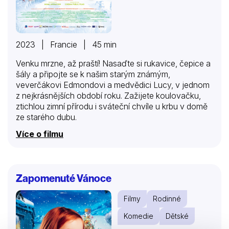
2023 | Francie | 45 min
Venku mrzne, až praští! Nasaďte si rukavice, čepice a
šály a připojte se k našim starým známým,
veverčákovi Edmondovi a medvědici Lucy, v jednom
z nejkrásnějších období roku. Zažijete koulovačku,
ztichlou zimní přírodu i sváteční chvíle u krbu v domě
ze starého dubu.
Více o filmu
Zapomenuté Vánoce
Filmy
Rodinné
Komedie
Dětské