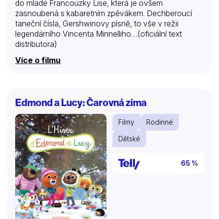
do mladé Francouzky Lise, která je ovšem
zasnoubená s kabaretním zpěvákem. Dechberoucí
taneční čísla, Gershwinovy písně, to vše v režii
legendárního Vincenta Minnelliho…(oficiální text
distributora)
Více o filmu
Edmond a Lucy: Čarovná zima
Filmy
Rodinné
Dětské
65 %