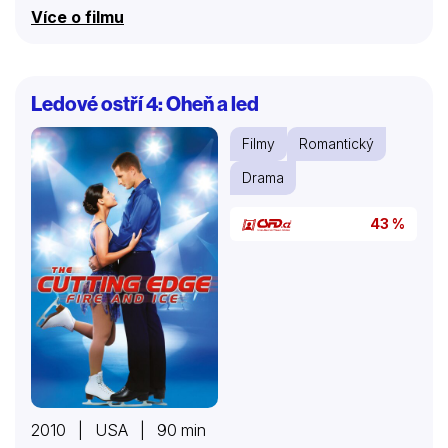
Chrise splete s notoricky známým vánočním lupičem,
Více o filmu
který se převléká do Santova kostýmu, a zatknou ho.
Tím jsou nejkrásnější svátky roku ohroženy a mladý
Santa se navíc ještě bude muset naučit milovat práci,
k níž se narodil…
Ledové ostří 4: Oheň a led
Filmy
Romantický
Drama
43 %
2010 | USA | 90 min