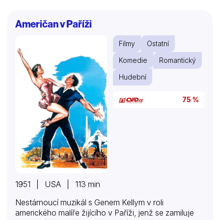
Odmítnutý baron se chtěl pomstít, a tak zapálil dům
rodičů, ti pak zmizeli beze stopy. Dívka si to kladla za
Američan v Paříži
vinu, ostříhala si vlasy a přijala nové jméno „Neštěstí“.
Převlečená za chlapce se vypravila ke královskému
Filmy
Ostatní
dvoru v…
Komedie
Romantický
Hudební
75 %
1951 | USA | 113 min
Nestárnoucí muzikál s Genem Kellym v roli
amerického malíře žijícího v Paříži, jenž se zamiluje