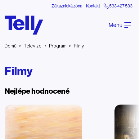
Zákaznická zóna
Kontakt
533 427 533
Menu
Domů
Televize
Program
Filmy
Filmy
Nejlépe hodnocené