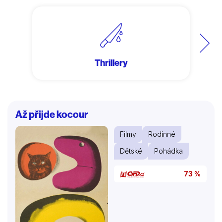
Další
Thrillery
Až přijde kocour
Filmy
Rodinné
Dětské
Pohádka
73 %