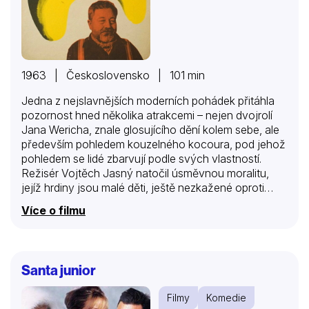
1963 | Československo | 101 min
Jedna z nejslavnějších moderních pohádek přitáhla
pozornost hned několika atrakcemi – nejen dvojrolí
Jana Wericha, znale glosujícího dění kolem sebe, ale
především pohledem kouzelného kocoura, pod jehož
pohledem se lidé zbarvují podle svých vlastností.
Režisér Vojtěch Jasný natočil úsměvnou moralitu,
jejíž hrdiny jsou malé děti, ještě nezkažené oproti
svým zištným a chamtivým otcům. Jsou tu rozehrány
Více o filmu
ponejvíc typizované figurky od naivně čestného
učitele přes pokryteckého ředitele školy a jeho
zapšklé pohůnky až ke klevetnicím. Ve filmu uvidíme
doslovnou plejádu českých herců a nádavkem i
Santa junior
divadelní vsuvky. Ve své době – v roce 1963 – byl film
vydáván za příklad konstruktivní satiry a mezinárodně
Filmy
Komedie
ceněn za novátorsky pojednané výtvarné ztvárnění.