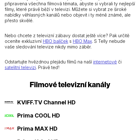
připravena všechna filmová témata, abyste si vybrali ty nejlepší
filmy, které právě běží v televizi. Můžete si vybrat ze široké
nabídky věhlasných kanálů nebo objevit i ty méně známé, ale
přesto skvělé.
Nebo chcete z televizní zábavy dostat ještě více? Pak určitě
oceníte exkluzivní
HBO balíček
s
HBO Max
. S Telly nebude
vaše sledování televize nikdy mimo záběr.
Odstartujte hvězdnou plejádu filmů na naší
internetové
či
satelitní televizi
. Právě teď!
Filmové televizní kanály
KVIFF.TV Channel HD
Prima COOL HD
Prima MAX HD