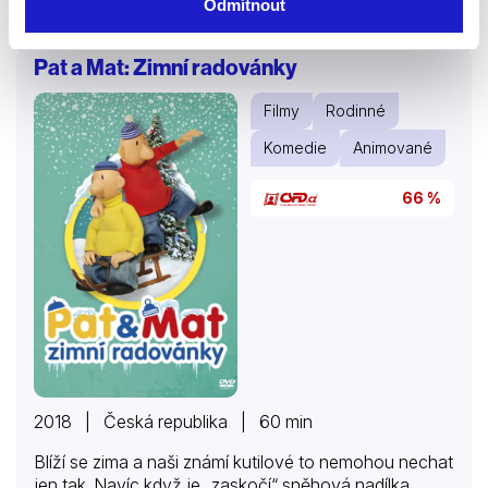
nezapomene. Čas se však krátí – podaří se jí to dřív,
Odmítnout
než bude pozdě?
Pat a Mat: Zimní radovánky
Filmy
Rodinné
Komedie
Animované
66 %
2018 | Česká republika | 60 min
Blíží se zima a naši známí kutilové to nemohou nechat
jen tak. Navíc když je „zaskočí“ sněhová nadílka,