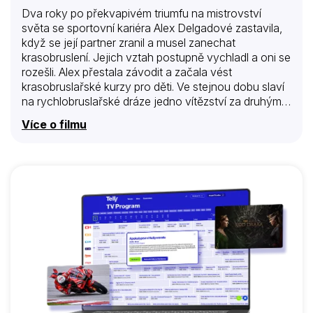
Dva roky po překvapivém triumfu na mistrovství
světa se sportovní kariéra Alex Delgadové zastavila,
když se její partner zranil a musel zanechat
krasobruslení. Jejich vztah postupně vychladl a oni se
rozešli. Alex přestala závodit a začala vést
krasobruslařské kurzy pro děti. Ve stejnou dobu slaví
na rychlobruslařské dráze jedno vítězství za druhým
mladý, leč poněkud prchlivý bouřlivák James
Více o filmu
McKinsey. Řadou skandálů a fyzických napadení si
vyslouží zákaz startu na blížícím se šampionátu v
kanadském Montrealu. Při jednom z rozhovorů pro
televizi ho napadne, jak se na šampionát přece jen
dostat. Na Alex se obrátí zástupce čínského trenéra
Wana s neobvyklou nabídkou. Když však dívka zjistí,
že jejím novým partnerem by měl být právě James,
odmítne. A protože je zřejmě první…