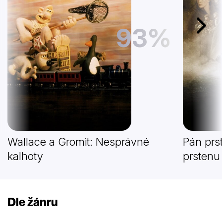
93%
Další
Wallace a Gromit: Nesprávné
Pán prs
kalhoty
prstenu
Dle žánru