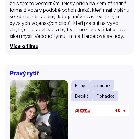
že s těmito vesmírnými tělesy přišla na Zem záhadná
forma života v podobě obřích draků, kteří mají v plánu
se zde usadit. Jediný, kdo je může zastavit je tým
bývalých vojenských pilotů, kteří pracují na vývoji
chytrých letadel, která by bylo možné ovládat pouze
silou mysli. Vedoucí týmu Emma Harperová se tedy
rozhodne vyrazit na nejbližší vojenskou základnu.
Více o filmu
Musí přesvědčit velitele, aby jí dal letadlo, do kterého
by zabudovali tuto novou technologii a vydali se do
boje s mimozemšťany.
Pravý rytíř
Filmy
Rodinné
Dětské
Pohádka
40 %