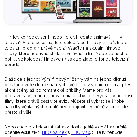
Thriller, komedie, sci-fi nebo horor. Hledáte zajímavý film v
televizi? V této sekci najdete celou řadu filmových tipů, které
televizní program právě nabízí. Vsaďte na aktuální filmové
trháky, které nedávno strhla návštěvnosti kin. Nebo se nechte
pohltit velkolepostí filmových klasik ze zlatého fondu televizní
pořadů.
Dlaždice s jednotlivými filmovými žánry vám na jedno kliknutí
otevřou dveře do rozmanitých světů. Od životních dramat přes
akční scény až po romantické příběhy. Máme pro vás
připravena všechna filmová témata, abyste si vybrali ty nejlepší
filmy, které právě běží v televizi. Můžete si vybrat ze široké
nabídky věhlasných kanálů nebo objevit i ty méně známé, ale
přesto skvělé.
Nebo chcete z televizní zábavy dostat ještě více? Pak určitě
oceníte exkluzivní
HBO balíček
s
HBO Max
. S Telly nebude