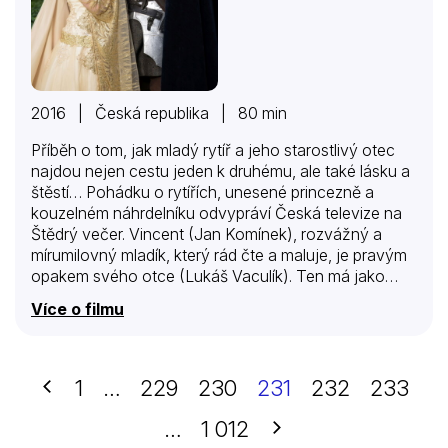
2016 | Česká republika | 80 min
Příběh o tom, jak mladý rytíř a jeho starostlivý otec
najdou nejen cestu jeden k druhému, ale také lásku a
štěstí… Pohádku o rytířích, unesené princezně a
kouzelném náhrdelníku odvypráví Česká televize na
Štědrý večer. Vincent (Jan Komínek), rozvážný a
mírumilovný mladík, který rád čte a maluje, je pravým
opakem svého otce (Lukáš Vaculík). Ten má jako
vysloužilý a ambiciózní rytíř silnou potřebu svého
Více o filmu
syna neustále opatrovat a zahrnovat ho důležitými
radami. Dokonce jej doprovází i na zkušenou do
světa. Na cestě se setkají s černokněžníkem, vystaví
nebezpečí říši víl a musejí svoji chybu napravit. A
Předchozí
1
…
229
230
231
232
233
samozřejmě osvobodit i krásnou princeznu (Lucie
Černá). Nakonec rytíř pochopí, že ne vše se dá
Další
…
1 012
vyřešit mečem, a Vincent si uvědomí, že se zlem…