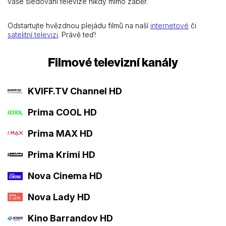
vaše sledování televize nikdy mimo záběr.
Odstartujte hvězdnou plejádu filmů na naší
internetové
či
satelitní televizi
. Právě teď!
Filmové televizní kanály
KVIFF.TV Channel HD
Prima COOL HD
Prima MAX HD
Prima Krimi HD
Nova Cinema HD
Nova Lady HD
Kino Barrandov HD