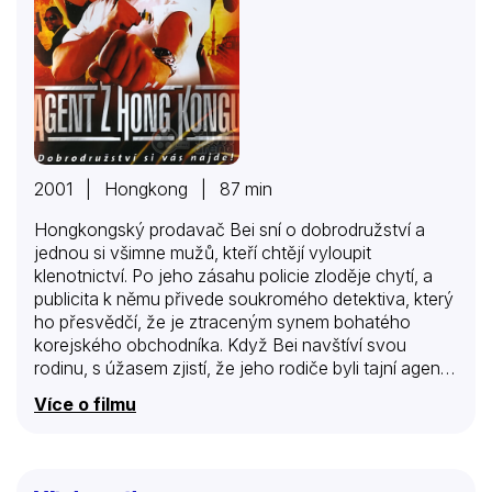
2001 | Hongkong | 87 min
Hongkongský prodavač Bei sní o dobrodružství a
jednou si všimne mužů, kteří chtějí vyloupit
klenotnictví. Po jeho zásahu policie zloděje chytí, a
publicita k němu přivede soukromého detektiva, který
ho přesvědčí, že je ztraceným synem bohatého
korejského obchodníka. Když Bei navštíví svou
rodinu, s úžasem zjistí, že jeho rodiče byli tajní agenti,
a musí jít do Turecka objevit zdroj nebezpečné drogy
Více o filmu
dřív, než se dostane do rukou překupníků.