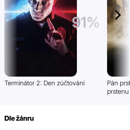
91%
Další
Terminátor 2: Den zúčtování
Pán prs
prstenu
Dle žánru