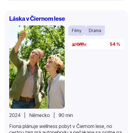
Láska v Čiernom lese
Filmy
Drama
54 %
2024 | Německo | 90 min
Fiona plánuje wellness pobyt v Čiernom lese, no
cestou tam má autonehodu a nečakane sa ocitne na