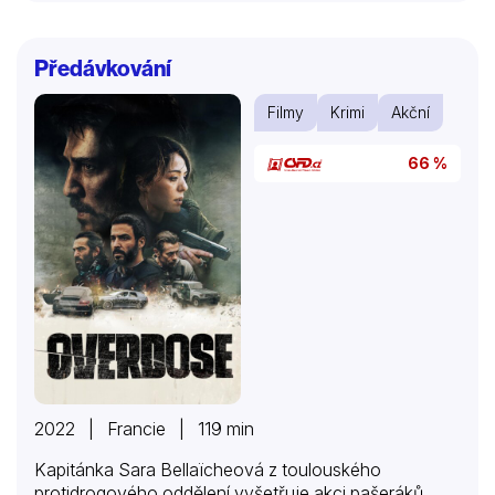
Předávkování
Filmy
Krimi
Akční
66 %
2022 | Francie | 119 min
Kapitánka Sara Bellaïcheová z toulouského
protidrogového oddělení vyšetřuje akci pašeráků