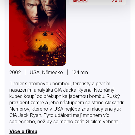
72 %
2002 | USA, Německo | 124 min
Thriller s atomovou bombou, teroristy a prvním
nasazením analytika CIA Jacka Ryana. Neznámý
kupec koupí od překupníka jadernou bombu. Ruský
prezident zemře a jeho nástupcem se stane Alexandr
Nemerov, kterého v USA nejlépe zná mladý analytik
CIA Jack Ryan. Tyto události mají mnohem víc
společného, než by se mohlo zdát. S cílem vehnat
svět do nové války totiž teroristická organizace
Více o filmu
jadernou bombu propašuje do Baltimoru, kde ji odpálí