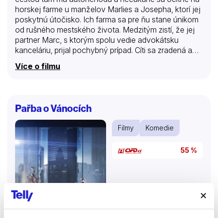
horskej farme u manželov Marlies a Josepha, ktorí jej
poskytnú útočisko. Ich farma sa pre ňu stane únikom
od rušného mestského života. Medzitým zistí, že jej
partner Marc, s ktorým spolu vedie advokátsku
kanceláriu, prijal pochybný prípad. Cíti sa zradená a
potrebuje si všetko premyslieť, preto využije
Více o filmu
príležitosť zostať na farme dlhšie. Spozná
drevorubača Saschu – fascinuje ju jeho tichá povaha
a citlivý vzťah ku zvieratám. Postupne sa dozvedá o
tragédii, ktorá zasiahla Marlies a Josepha – ich dcéra
Pařba o Vánocích
Leni tragicky zomrela. Fiony sa hlboko dotkne, ako
obaja zvládajú svoj smútok a napriek všetkému držia
Filmy
Komedie
spolu. Keď za ňou Marc pricestuje, aby ju…
55 %