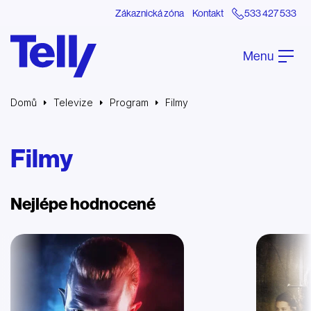
Zákaznická zóna
Kontakt
533 427 533
Menu
Domů
Televize
Program
Filmy
Filmy
Nejlépe hodnocené