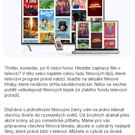
Thriller, komedie, sci-fi nebo horor. Hledáte zajímavý film v
televizi? V této sekci najdete celou řadu filmových tipů, které
televizní program právě nabízí. Vsaďte na aktuální filmové
trháky, které nedávno strhla návštěvnosti kin. Nebo se nechte
pohltit velkolepostí filmových klasik ze zlatého fondu televizní
pořadů.
Dlaždice s jednotlivými filmovými žánry vám na jedno kliknutí
otevřou dveře do rozmanitých světů. Od životních dramat přes
akční scény až po romantické příběhy. Máme pro vás
připravena všechna filmová témata, abyste si vybrali ty nejlepší
filmy, které právě běží v televizi. Můžete si vybrat ze široké