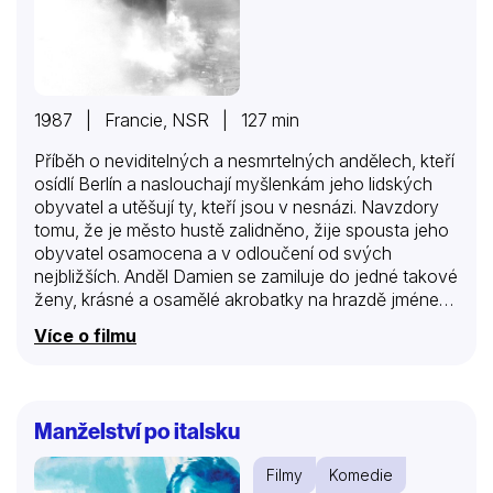
1987 | Francie, NSR | 127 min
Příběh o neviditelných a nesmrtelných andělech, kteří
osídlí Berlín a naslouchají myšlenkám jeho lidských
obyvatel a utěšují ty, kteří jsou v nesnázi. Navzdory
tomu, že je město hustě zalidněno, žije spousta jeho
obyvatel osamocena a v odloučení od svých
nejbližších. Anděl Damien se zamiluje do jedné takové
ženy, krásné a osamělé akrobatky na hrazdě jménem
Marion. Rozhodne se, že se stane člověkem, protože
Více o filmu
i on chce prožívat lidská potěšení všemi smysly – od
dobrého jídla až po láskyplný dotyk milované osoby.
A přeje si zažít opravdovou lásku mezi dvěma lidmi.
Manželství po italsku
Filmy
Komedie