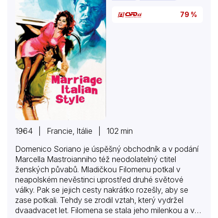
79 %
1964 | Francie, Itálie | 102 min
Domenico Soriano je úspěšný obchodník a v podání
Marcella Mastroianniho též neodolatelný ctitel
ženských půvabů. Mladičkou Filomenu potkal v
neapolském nevěstinci uprostřed druhé světové
války. Pak se jejich cesty nakrátko rozešly, aby se
zase potkali. Tehdy se zrodil vztah, který vydržel
dvaadvacet let. Filomena se stala jeho milenkou a v