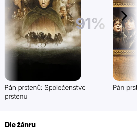
91%
Další
Pán prstenů: Společenstvo
Pán prs
prstenu
Dle žánru