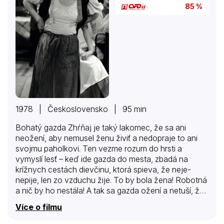
85 %
1978 | Československo | 95 min
Bohatý gazda Zhŕňaj je taký lakomec, že sa ani
neožení, aby nemusel ženu živiť a nedopraje to ani
svojmu paholkovi. Ten vezme rozum do hrsti a
vymyslí lesť – keď ide gazda do mesta, zbadá na
krížnych cestách dievčinu, ktorá spieva, že neje-
nepije, len zo vzduchu žije. To by bola žena! Robotná
a nič by ho nestála! A tak sa gazda ožení a netuší, že
so sestrou svojho paholka, ktorá sa živí tak, ako
Více o filmu
všetci ostatní. Len keď sa mu zazdá, že uňho akoby
zo vzduchu opeknela, začne ju podozrievať. Ale čo sa