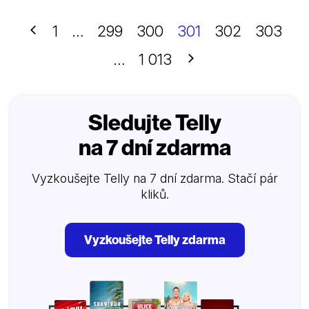
kde skryje, aby ju mohol sledovať, všade na to
doplatí, ba takmer príde o život…
Předchozí
1
…
299
300
301
302
303
Další
…
1 013
Sledujte Telly
na 7 dní zdarma
Vyzkoušejte Telly na 7 dní zdarma. Stačí pár
kliků.
Vyzkoušejte Telly zdarma