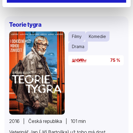
ohrozit život dítěte a o dalším těhotenství už nemůže
být řeč. Když léčbu nepodstoupí, ohrozí tím vlastní
život. Devina má však jasno. Za každou cenu chce
své dítě donosit.
Teorie tygra
Filmy
Komedie
Drama
75 %
2016 | Česká republika | 101 min
Veterinář Jan (Jiří Bartoška) už toho má dost.