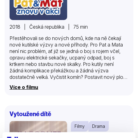
2018 | Česká republika | 75 min
Přestěhovali se do nových domů, kde na ně čekají
nové kutilské výzvy a nové příhody. Pro Pat a Mata
není nic problém, ať již se jedná o boj s rojem včel,
opravu elektrické sekačky, ucpaný odpad, boj s
krtkem nebo stavbu nové skalky. Pro kutily není
žádná komplikace překážkou a žádná výzva
dostatečně velká. Vyčistit komín? Postavit nový plot?
Naši kutilové si dokáži poradit s každým problémem.
Více o filmu
Kuťení je pro ně zábava a dokážou si ho patřičně užít.
Našim kutilům vůbec není cizí ani moderní řešení a tak
se stanou odborníky v užití solární energie nebo
instalaci bezpečnostních kamer.
Vytoužené dítě
Filmy
Drama