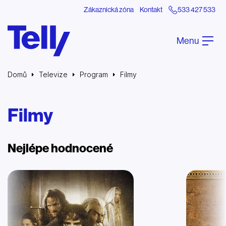
Zákaznická zóna
Kontakt
533 427 533
Menu
Domů
Televize
Program
Filmy
Filmy
Nejlépe hodnocené