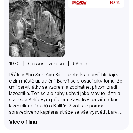
67 %
1970 | Československo | 68 min
Přátelé Abú Sir a Abú Kír – lazebník a barvíř hledají v
cizím městě uplatnění. Barvíř se prosadí díky tomu, že
umí barvit látky se vzorem a zbohatne, přitom zradí
lazebníka. Ten se ale záhy uchytí jako stavitel lázní a
stane se Kalífovým přítelem. Závistivý barvíř nařkne
lazebníka z úkladů o Kalífův život, ale pomocí
spravedlivého kapitána stráže se vše vysvětlí, barvíř
přijde o hlavu a lazebník odmítá krásnou dceru Kalífa
Více o filmu
a vrací se do svého rodného města za milovanou
Selimou.