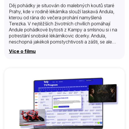
Děj pohádky je situován do malebných koutů staré
Prahy, kde v rodině lékárníka slouží laskavá Andula,
kterou od rána do večera prohání namyšlená
Terezka. V nejtěžších životních chvílích pomáhají
Andule pohádkové bytosti z Kampy a smlsnou si i na
potrestání snobské lékárníkovic dcerky. Andula,
neschopná jakékoli pomstychtivosti a zášti, se ale
vydává Terezce na pomoc.
Více o filmu