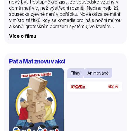
nový byt. Postupně ale zjistí, že sousedské vztahy v
domě mají víc, než výstřední rozměr. Nadina nejbližší
sousedka zjevně není v pořádku. Nová oáza se mění
v místo zážitků, kdy se komedie prolíná s noční můrou
a končí groteskním obrazem systému, ve kterém
přehlížení problémů patří k důležité výbavě k přežití.
Více o filmu
Pat a Mat znovu v akci
Filmy
Animované
62 %