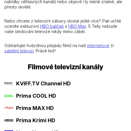
nabídky věhlasných kanálů nebo objevit i ty méně známé, ale
přesto skvělé.
Nebo chcete z televizní zábavy dostat ještě více? Pak určitě
oceníte exkluzivní
HBO balíček
s
HBO Max
. S Telly nebude
vaše sledování televize nikdy mimo záběr.
Odstartujte hvězdnou plejádu filmů na naší
internetové
či
satelitní televizi
. Právě teď!
Filmové televizní kanály
KVIFF.TV Channel HD
Prima COOL HD
Prima MAX HD
Prima Krimi HD