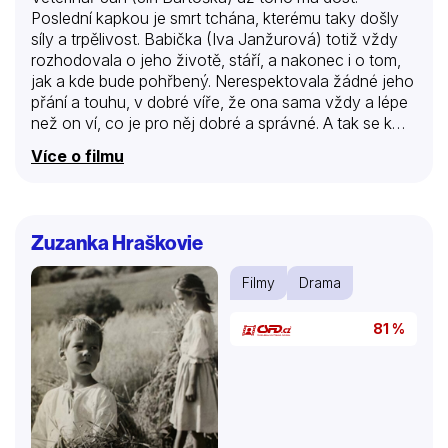
Poslední kapkou je smrt tchána, kterému taky došly
síly a trpělivost. Babička (Iva Janžurová) totiž vždy
rozhodovala o jeho životě, stáří, a nakonec i o tom,
jak a kde bude pohřbený. Nerespektovala žádné jeho
přání a touhu, v dobré víře, že ona sama vždy a lépe
než on ví, co je pro něj dobré a správné. A tak se k
jeho neštěstí o něj starala podle své představy o jeho
Více o filmu
štěstí. A Janovi začíná být jasné, že je na té samé
cestě. Jeho žena Olga (Eliška Balzerová) se totiž řídí
stejnou teorií malého dvorku a dlouhého biče a
přesvědčením, že za štěstí svého muže je
Zuzanka Hraškovie
zodpovědná výhradně ona. Janovi dojde, že už
takto…
Filmy
Drama
81 %