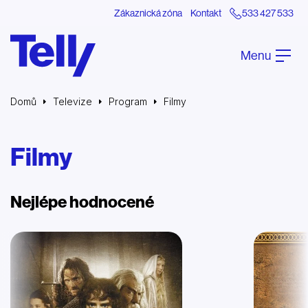
Zákaznická zóna
Kontakt
533 427 533
Menu
Domů
Televize
Program
Filmy
Filmy
Nejlépe hodnocené