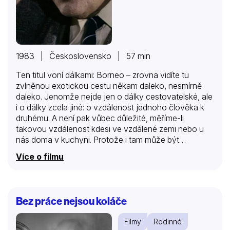
1983 | Československo | 57 min
Ten titul voní dálkami: Borneo – zrovna vidíte tu
zvlněnou exotickou cestu někam daleko, nesmírně
daleko. Jenomže nejde jen o dálky cestovatelské, ale
i o dálky zcela jiné: o vzdálenost jednoho člověka k
druhému. A není pak vůbec důležité, měříme-li
takovou vzdálenost kdesi ve vzdálené zemi nebo u
nás doma v kuchyni. Protože i tam může být
vzdálenost od jednoho člověka k druhému nikoli jen
Více o filmu
metr dvacet od stolu ke kredenci, nýbrž nepočítaně
sedmi mil nevědění, neslyšení a zapomnění… Ať je to
však jakkoli a kdykoli, každý z nás cítí vždycky jen
„na míru vlastního srdce“. Tak i mistr kuchař Václav
Bez práce nejsou koláče
Gregor (M. Kopecký), smutná mladá žena Ludmila
Křimická (M. Vančurová), Václavova dcera Vladěna
Filmy
Rodinné
(I. Svobodová), Mirek (M. Pešek), prostě…