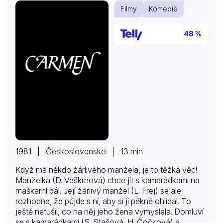
Filmy
Komedie
48 %
1981 | Československo | 13 min
Když má někdo žárlivého manžela, je to těžká věc!
Manželka (D. Veškrnová) chce jít s kamarádkami na
maškarní bál. Její žárlivý manžel (L. Frej) se ale
rozhodne, že půjde s ní, aby si ji pěkně ohlídal. To
ještě netušil, co na něj jeho žena vymyslela. Domluví
se s kamarádkami (S. Stašová, H. Čočková) a