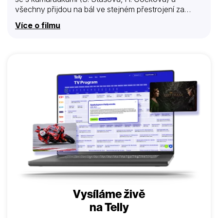
všechny přijdou na bál ve stejném přestrojení za
Carmen. Poté, co si jeho žena odskočí, najde manžel
Více o filmu
postupně dvě Carmen tančící s cizími muži a domnívá
se, že je to jeho žena. Ta se však mezitím převlékne
za princeznu a požádá manžela o tanec. Až nastane
hodina pravdy a všichni odhodí masky…
Vysíláme živě
na Telly