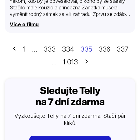
někom, kdo by je obveseloval, o koho by se staraly.
Stačilo malé kouzlo a princezna Žanetka musela
vyměnit rodný zámek za vílí zahradu. Zprvu se zdálo,
že jí tu tak špatně nebude, ale jen se dala slyšet, že si
Více o filmu
nevezme za muže obstarožního krále květinových
skřítků, čekal na ni krutý trest.
Předchozí
1
…
333
334
335
336
337
Další
…
1 013
Sledujte Telly
na 7 dní zdarma
Vyzkoušejte Telly na 7 dní zdarma. Stačí pár
kliků.