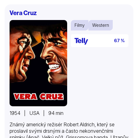
Vera Cruz
Filmy
Western
67 %
1954 | USA | 94 min
Známý americký režisér Robert Aldrich, který se
proslavil svými drsnými a často nekonvenčními
snímky (Apač, Velký nůž, Grissomova banda, Ulzanův