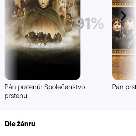
91%
Další
Pán prstenů: Společenstvo
Pán prs
prstenu
Dle žánru