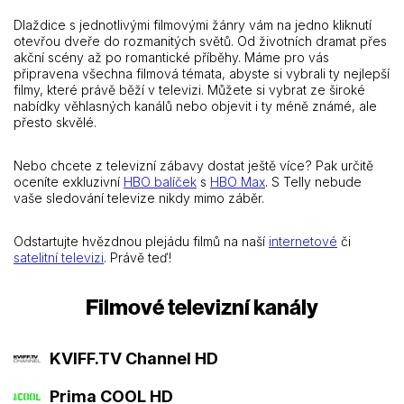
Dlaždice s jednotlivými filmovými žánry vám na jedno kliknutí
otevřou dveře do rozmanitých světů. Od životních dramat přes
akční scény až po romantické příběhy. Máme pro vás
připravena všechna filmová témata, abyste si vybrali ty nejlepší
filmy, které právě běží v televizi. Můžete si vybrat ze široké
nabídky věhlasných kanálů nebo objevit i ty méně známé, ale
přesto skvělé.
Nebo chcete z televizní zábavy dostat ještě více? Pak určitě
oceníte exkluzivní
HBO balíček
s
HBO Max
. S Telly nebude
vaše sledování televize nikdy mimo záběr.
Odstartujte hvězdnou plejádu filmů na naší
internetové
či
satelitní televizi
. Právě teď!
Filmové televizní kanály
KVIFF.TV Channel HD
Prima COOL HD