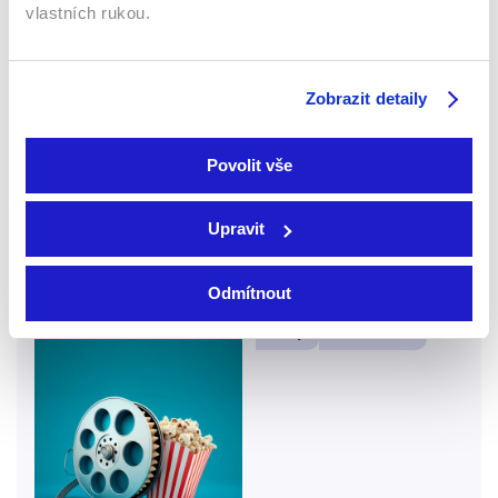
vlastních rukou.
2011 | Kanada | 84 min
Zobrazit detaily
Rotaci zeměkoule ovlivňuje mezihvězdná hmota,
bude buď spalující žár nebo extrémní chlad.
Povolit vše
Více o filmu
Upravit
Barbie: Mořská víla
Odmítnout
Filmy
Animované