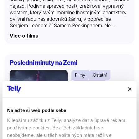
nájezd, Podivná spravedlnost), zrežíroval výpravný
western, který svými morálně lhostejnými charaktery
ovlivnil řadu následovníků žánru, v popředí se
Sergiem Leonem čí Samem Peckinpahem. Ne
nadarmo si Vera Cruz vysloužilo poněkud přehnanou
Více o filmu
nálepku prvního „špageťáku“. Snímek byl dále
nezvyklý svou volbou lokací (mj. Teotihuacán s
pyramidou Slunce), které obohatily ikonické
fordovské panoráma Monument Valley. Z produkční
Poslední minuty na Zemi
perspektivy byl snímek také zajímavý tím, že byl
natočen výrobním procesem SuperScope,
Filmy
Ostatní
„širokoúhlou“ technikou 35 mm, která měla v
patentové válce 50. let konkurovat náročnějšímu a
Katastrofický
dražšímu procesu CinemaScope.
25 %
Nalaďte si web podle sebe
K lepšímu zážitku z Telly, analýze dat a úpravě reklam
používáme cookies. Bez těch základních se
neobejdeme, ale u těch volitelných máte režii ve