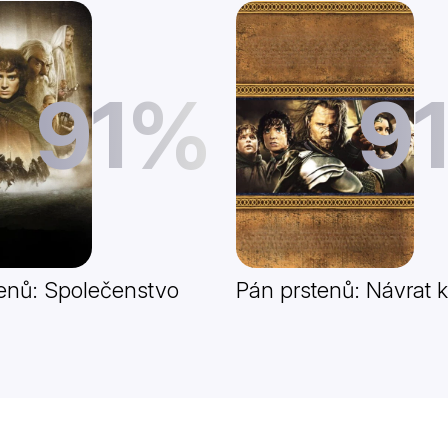
91%
9
enů: Společenstvo
Pán prstenů: Návrat k