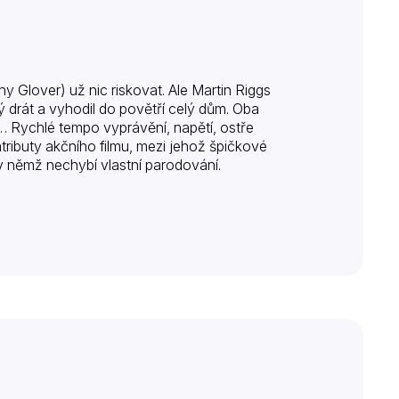
lover) už nic riskovat. Ale Martin Riggs
 drát a vyhodil do povětří celý dům. Oba
st… Rychlé tempo vyprávění, napětí, ostře
atributy akčního filmu, mezi jehož špičkové
v němž nechybí vlastní parodování.