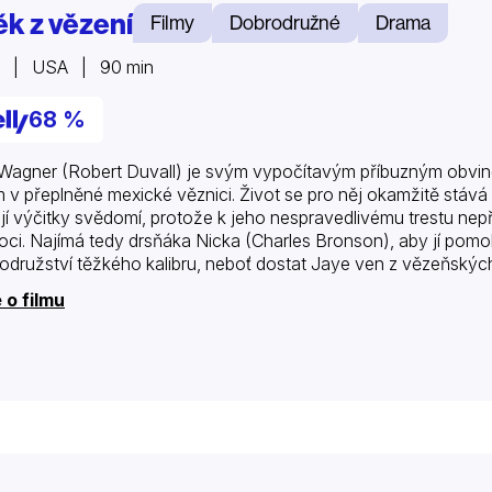
ěk z vězení
Filmy
Dobrodružné
Drama
5 | USA | 90 min
68 %
Wagner (Robert Duvall) je svým vypočítavým příbuzným obvi
m v přeplněné mexické věznici. Život se pro něj okamžitě stává p
jí výčitky svědomí, protože k jeho nespravedlivému trestu nepř
ci. Najímá tedy drsňáka Nicka (Charles Bronson), aby jí pomo
odružství těžkého kalibru, neboť dostat Jaye ven z vězeňskýc
 o filmu