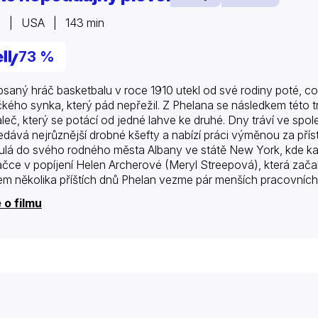
7 | USA | 143 min
73 %
saný hráč basketbalu v roce 1910 utekl od své rodiny poté, c
čkého synka, který pád nepřežil. Z Phelana se následkem této tr
leč, který se potácí od jedné lahve ke druhé. Dny tráví ve spo
edává nejrůznější drobné kšefty a nabízí práci výměnou za přístř
ulá do svého rodného města Albany ve státě New York, kde kal
ačce v popíjení Helen Archerové (Meryl Streepová), která zača
m několika příštích dnů Phelan vezme pár menších pracovních n
lenkách se…
 o filmu