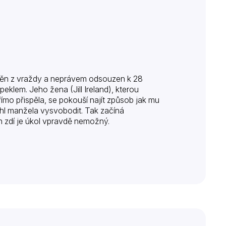
něn z vraždy a neprávem odsouzen k 28
eklem. Jeho žena (Jill Ireland), kterou
ímo přispěla, se pokouší najít způsob jak mu
hl manžela vysvobodit. Tak začíná
h zdí je úkol vpravdě nemožný.