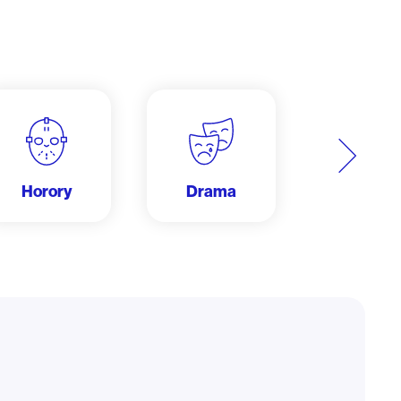
Další
Horory
Drama
Dobrodru