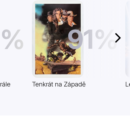
1%
91%
Další
rále
Tenkrát na Západě
L