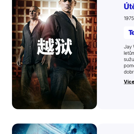
Út
197
Jay 
letů
sužu
pomo
dobr
Více