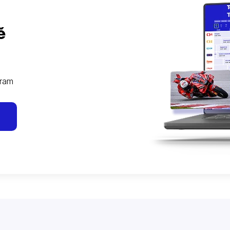
ě
gram