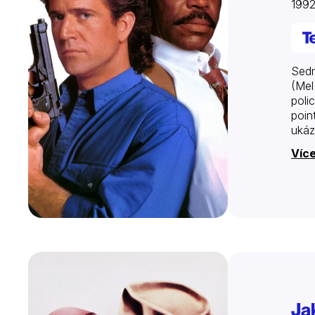
199
Sedm
(Mel
poli
poin
ukáz
Více
Ja