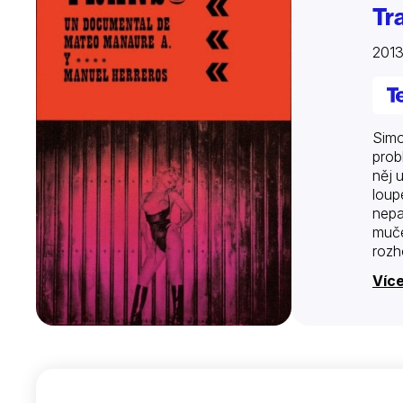
Tr
2013
Simo
prob
něj 
loup
nepa
muče
rozh
Více