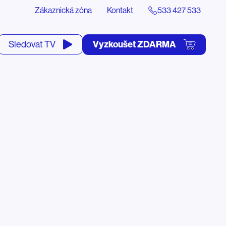
Zákaznická zóna
Kontakt
533 427 533
tevřít
Vyzkoušet ZDARMA
Sledovat TV
yhledávání