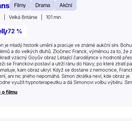
ans
Filmy
Drama
Akční
 | Velká Británie | 101 min
72 %
n je mladý historik umění a pracuje ve známé aukční síni. Bohuž
lémů a do velkých dluhů. Zločinec Franck, výměnou za to, že z
ukradl vzácný Goyův obraz Létající čarodějnice v hodnotě přes 2
eži se Franckovi postaví a utrží ránu do hlavy, po které ztratí p
matuje, kam obraz ukryl. Když se dostane z nemocnice, Franck a
ní, ani nic jiného nepomáhá. Simon zkrátka neví, kde obraz je
odne využít hypnoterapeutku a dá Simonovi volbu výběru. S
 o filmu