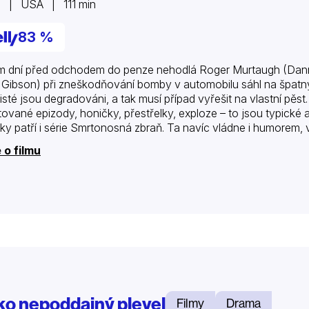
2 | USA | 111 min
83 %
 dní před odchodem do penze nehodlá Roger Murtaugh (Danny G
 Gibson) při zneškodňování bomby v automobilu sáhl na špatný
cisté jsou degradováni, a tak musí případ vyřešit na vlastní pě
tované epizody, honičky, přestřelky, exploze – to jsou typické 
ky patří i série Smrtonosná zbraň. Ta navíc vládne i humorem, 
 o filmu
ko nepoddajný plevel
Filmy
Drama