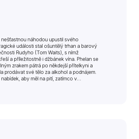
o nešťastnou náhodou upustil svého
agické události stal ošuntělý trhan a barový
lečnosti Rudyho (Tom Waits), s nímž
eší a příležitostně i džbánek vína. Phelan se
ným zrakem pátrá po někdejší přítelkyni a
la prodávat své tělo za alkohol a podnájem.
abídek, aby měl na pití, zatímco v