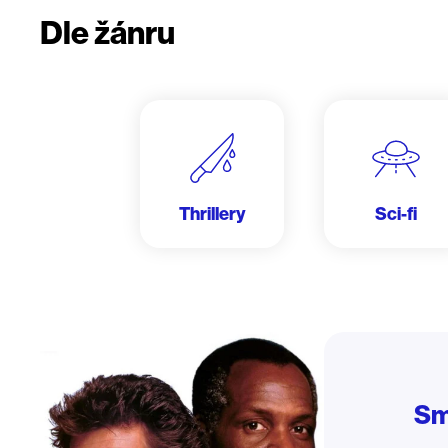
Dle žánru
Thrillery
Sci-fi
Sm