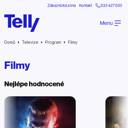
Zákaznická zóna
Kontakt
533 427 533
Menu
Domů
Televize
Program
Filmy
Filmy
Nejlépe hodnocené