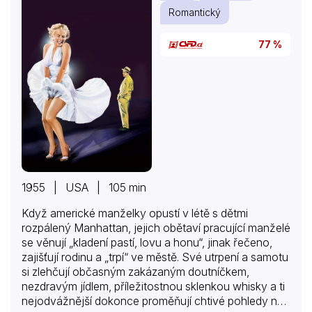
že má s Montanou…
Romantický
77 %
1955 | USA | 105 min
Když americké manželky opustí v létě s dětmi
rozpálený Manhattan, jejich obětaví pracující manželé
se věnují „kladení pastí, lovu a honu“, jinak řečeno,
zajišťují rodinu a „trpí“ ve městě. Své utrpení a samotu
si zlehčují občasným zakázaným doutníčkem,
nezdravým jídlem, příležitostnou sklenkou whisky a ti
nejodvážnější dokonce proměňují chtivé pohledy na