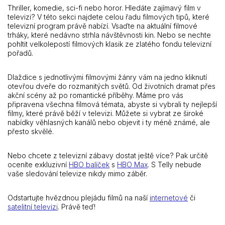
Thriller, komedie, sci-fi nebo horor. Hledáte zajímavý film v
televizi? V této sekci najdete celou řadu filmových tipů, které
televizní program právě nabízí. Vsaďte na aktuální filmové
trháky, které nedávno strhla návštěvnosti kin. Nebo se nechte
pohltit velkolepostí filmových klasik ze zlatého fondu televizní
pořadů.
Dlaždice s jednotlivými filmovými žánry vám na jedno kliknutí
otevřou dveře do rozmanitých světů. Od životních dramat přes
akční scény až po romantické příběhy. Máme pro vás
připravena všechna filmová témata, abyste si vybrali ty nejlepší
filmy, které právě běží v televizi. Můžete si vybrat ze široké
nabídky věhlasných kanálů nebo objevit i ty méně známé, ale
přesto skvělé.
Nebo chcete z televizní zábavy dostat ještě více? Pak určitě
oceníte exkluzivní
HBO balíček
s
HBO Max
. S Telly nebude
vaše sledování televize nikdy mimo záběr.
Odstartujte hvězdnou plejádu filmů na naší
internetové
či
satelitní televizi
. Právě teď!