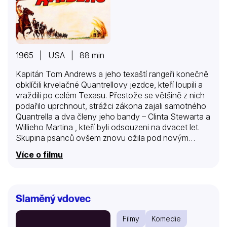
1965 | USA | 88 min
Kapitán Tom Andrews a jeho texaští rangeři konečně
obklíčili krvelačné Quantrellovy jezdce, kteří loupili a
vraždili po celém Texasu. Přestože se většině z nich
podařilo uprchnout, strážci zákona zajali samotného
Quantrella a dva členy jeho bandy – Clinta Stewarta a
Willieho Martina , kteří byli odsouzeni na dvacet let.
Skupina psanců ovšem znovu ožila pod novým
velením Montany Smithe a přesunula se do Arizony –
Více o filmu
na území bez řádného policejního sboru, kde jim
nikdo nestojí v cestě. Protože texaští rangeři nemají v
Arizoně žádnou pravomoc, Andrews navrhne
neobvyklé řešení: spojit síly s Clintem a Williem,
Slaměný vdovec
kterým nabídne milost, pokud se přidají k právě
vznikajícím arizonským rangerům a pomohou
Filmy
Komedie
zločince dopadnout. Clint souhlasí, mimo jiné i proto,