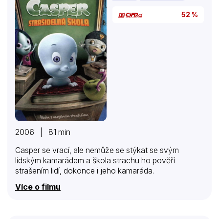
Nashe (Joel Edgerton), důstojníka CIA, který řídí
52 %
jednoho…
2006 | 81 min
Casper se vrací, ale nemůže se stýkat se svým
lidským kamarádem a škola strachu ho pověří
strašením lidí, dokonce i jeho kamaráda.
Více o filmu