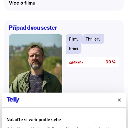
Více o filmu
Případ dvou sester
Filmy
Thrillery
Krimi
60 %
Nalaďte si web podle sebe
2019 | Česká republika | 75 min