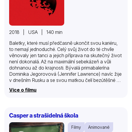
2018 | USA | 140 min
Baletky, které musí předčasně ukončit svou kariéru,
to nemají jednoduché. Celý svůj život do té chvíle
věnovaly jen tanci a jejich příprava na skutečný život
není dokonalá. Až na maximální sebekázeň a vůli
dohnanou až do krajnosti. Bývalá primabalerína
Dominika Jegorovová (Jennifer Lawrence) navíc žije
v dnešním Rusku a se svou matkou čelí bezútěšné a
nejisté budoucnosti. Díky tomu se stává snadnou
Více o filmu
kořistí ruské tajné zpravodajské služby a dostává se
do jejího kurzu, v němž školí „volavky“. Zde probíhá
tvrdý výcvik, jehož cílem je naučit své „žákyně“, aby
v roli profesionálních svůdnic využívaly své tělo a
Casper a strašidelná škola
mysl jako dokonalé zbraně. Po ukončení zvráceného
a sadistického tréninku je Dominika jako
Filmy
Animované
nejnebezpečnější volavka nasazena na Nathaniela