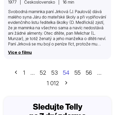
1977 | Československo | 16 min
Svobodná maminka paní Jirková (J. Paulová) dává
malého syna Járu do mateřské školy a při vyplňování
evidenčního listu ředitelka školky (D. Medřická) zjistí,
že je maminka na všechno sama a navíc nedostává
ani žádné alimenty. Otec dítěte, pan Melichar (L.
Munzar), je totiž ženatý a jeho manželka o dítěti neví.
Paní Jirková se mu bojí o peníze říct, protože mu
nechce dělat těžkosti. A tak se za ním vypraví paní
Více o filmu
ředitelka sama…
Předchozí
1
…
52
53
54
55
56
…
Další
1 012
Sledujte Telly