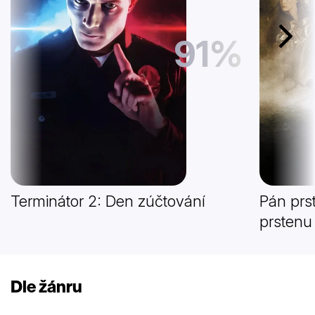
91%
Další
Terminátor 2: Den zúčtování
Pán prs
prstenu
Dle žánru