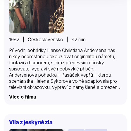
1982 | Československo | 42 min
Původní pohádky Hanse Christiana Andersena nás
nikdy nepřestanou okouzlovat originalitou námětu,
fantazií a humorem, s nímž především dánský
spisovatel vypráví své neobvyklé příběh.
Andersenova pohádka – Pasáček vepřů – kterou
scenáristka Helena Sýkorová volně adaptovala pro
televizní obrazovku, vypráví o namyšlené a omezené
princezně, která ke své škodě nedokázala rozeznat,
Více o filmu
co je pravé a co falešné.
Víla z jeskyně zla