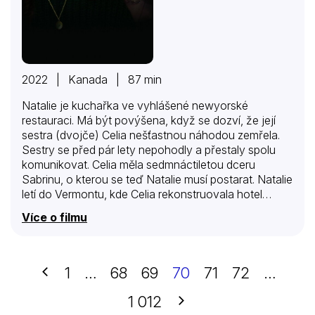
2022 | Kanada | 87 min
Natalie je kuchařka ve vyhlášené newyorské
restauraci. Má být povýšena, když se dozví, že její
sestra (dvojče) Celia nešťastnou náhodou zemřela.
Sestry se před pár lety nepohodly a přestaly spolu
komunikovat. Celia měla sedmnáctiletou dceru
Sabrinu, o kterou se teď Natalie musí postarat. Natalie
letí do Vermontu, kde Celia rekonstruovala hotel
Hannaway, ve kterém se svou dcerou Sabrinou
Více o filmu
bydlela. Hotel je strašidelný, dějí se v něm divné věci a
jsou zde slyšet divné zvuky. Natalie chce hotel prodat
a Sabrinu přestěhovat k sobě do New Yorku. Sabrina
se nikam přestěhovat nechce, chce zůstat se svým
Předchozí
1
…
68
69
70
71
72
…
přitelem Elijahem…
Další
1 012