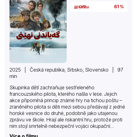
61 %
2025 | Česká republika, Srbsko, Slovensko | 97
min
Skupinka dětí zachraňuje sestřeleného
francouzského pilota, kterého našla v lese. Jejich
akce připomíná princip známé hry na tichou poštu –
zraněného pilota si děti mezi sebou předávají z jedné
horské vesnice do druhé, podobně jako utajenou
zprávu ve škole. Hrají ale riskantní hru, protože proti
nim stojí smrtelně nebezpeční vojáci okupační
armády, musí přelstít zrádce a udavače a v
Více o filmu