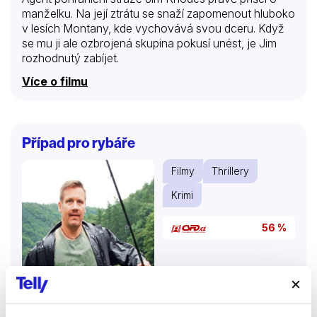
manželku. Na její ztrátu se snaží zapomenout hluboko
v lesích Montany, kde vychovává svou dceru. Když
se mu ji ale ozbrojená skupina pokusí unést, je Jim
rozhodnutý zabíjet.
Více o filmu
Případ pro rybáře
Filmy
Thrillery
Krimi
56 %