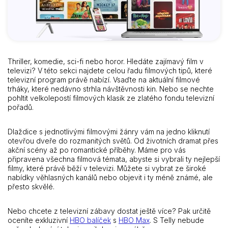
Thriller, komedie, sci-fi nebo horor. Hledáte zajímavý film v
televizi? V této sekci najdete celou řadu filmových tipů, které
televizní program právě nabízí. Vsaďte na aktuální filmové
trháky, které nedávno strhla návštěvnosti kin. Nebo se nechte
pohltit velkolepostí filmových klasik ze zlatého fondu televizní
pořadů.
Dlaždice s jednotlivými filmovými žánry vám na jedno kliknutí
otevřou dveře do rozmanitých světů. Od životních dramat přes
akční scény až po romantické příběhy. Máme pro vás
připravena všechna filmová témata, abyste si vybrali ty nejlepší
filmy, které právě běží v televizi. Můžete si vybrat ze široké
nabídky věhlasných kanálů nebo objevit i ty méně známé, ale
přesto skvělé.
Nebo chcete z televizní zábavy dostat ještě více? Pak určitě
oceníte exkluzivní
HBO balíček
s
HBO Max
. S Telly nebude