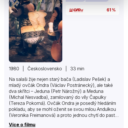
61 %
1980 | Československo | 33 min
Na salaši žije nejen starý bača (Ladislav Pešek) a
mladý ovčák Ondra (Václav Postránecký), ale také
dva skřítci – Jeduna (Petr Nárožný) a Meduna
(Michal Nesvadba), zamilovaný do víly Čapulky
(Tereza Pokorná). Ovčák Ondra je posedlý hledáním
pokladu, aby se mohl oženit se svou milou Andulkou
(Veronika Freimanová) a proto jednou chytí do pasti
Medunu, aby od něj zjistil, kde poklad najít…
Více o filmu