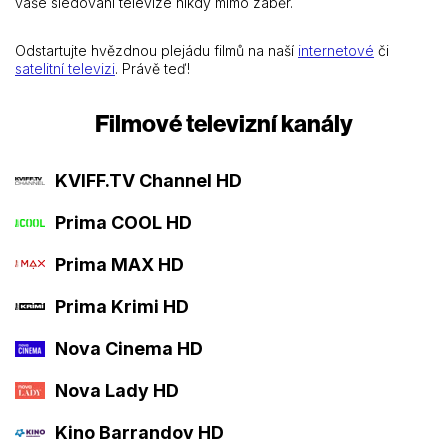
vaše sledování televize nikdy mimo záběr.
Odstartujte hvězdnou plejádu filmů na naší
internetové
či
satelitní televizi
. Právě teď!
Filmové televizní kanály
KVIFF.TV Channel HD
Prima COOL HD
Prima MAX HD
Prima Krimi HD
Nova Cinema HD
Nova Lady HD
Kino Barrandov HD