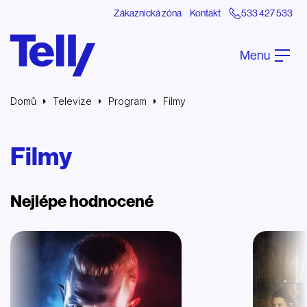
Zákaznická zóna
Kontakt
533 427 533
Menu
Domů
Televize
Program
Filmy
Filmy
Nejlépe hodnocené