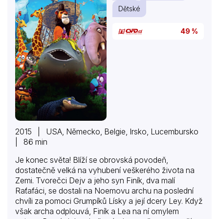
Dětské
49 %
2015 | USA, Německo, Belgie, Irsko, Lucembursko
| 86 min
Je konec světa! Blíží se obrovská povodeň,
dostatečně velká na vyhubení veškerého života na
Zemi. Tvorečci Dejv a jeho syn Finík, dva malí
Raťafáci, se dostali na Noemovu archu na poslední
chvíli za pomoci Grumpíků Lísky a její dcery Ley. Když
však archa odplouvá, Finík a Lea na ní omylem