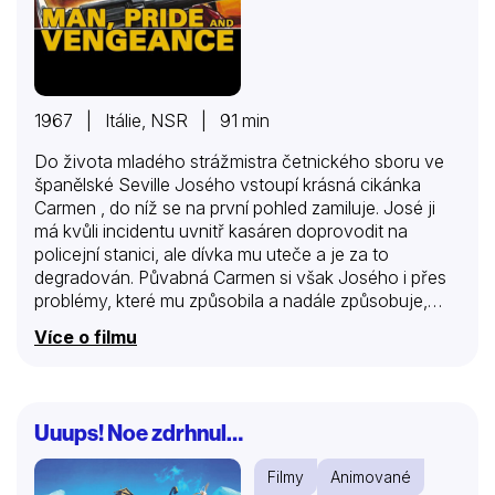
1967 | Itálie, NSR | 91 min
Do života mladého strážmistra četnického sboru ve
španělské Seville Josého vstoupí krásná cikánka
Carmen , do níž se na první pohled zamiluje. José ji
má kvůli incidentu uvnitř kasáren doprovodit na
policejní stanici, ale dívka mu uteče a je za to
degradován. Půvabná Carmen si však Josého i přes
problémy, které mu způsobila a nadále způsobuje,
znovu získá. Jeho láska k ní přeroste v tragický
Více o filmu
výbuch žárlivosti, když napadne a zabije jejího
milence, svého nadřízeného poručíka. Od té doby je
José na útěku před spravedlností a díky Carmen se
přidá k dalším psancům, mezi nimiž je také její manžel
Uuups! Noe zdrhnul…
García , nedávno propuštěný trestanec. Cílem Josého
a Carmen se stane kočár se zlatem anglického
Filmy
Animované
velvyslance, za které si budou moci…