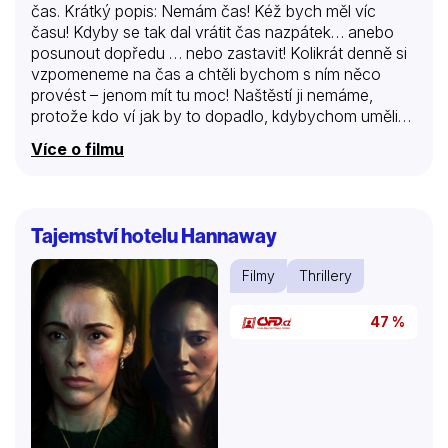
čas. Krátký popis: Nemám čas! Kéž bych měl víc
času! Kdyby se tak dal vrátit čas nazpátek… anebo
posunout dopředu … nebo zastavit! Kolikrát denně si
vzpomeneme na čas a chtěli bychom s ním něco
provést – jenom mít tu moc! Naštěstí ji nemáme,
protože kdo ví jak by to dopadlo, kdybychom uměli
ovládat čas. Ovšem v pohádkách je možné všechno
Více o filmu
a kouzelný klíček, který dostal hodinářský tovaryš od
nenápadného dědečka, vás o tom přesvědčí.
Tajemství hotelu Hannaway
Filmy
Thrillery
47 %