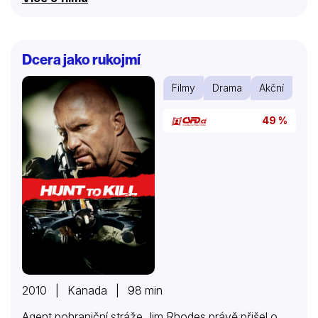
neposlední řadě přežít v krutých podmínkách zimy na
horách. Jejich cílem je několik desítek kilometrů
vzdálená nemocnice, kde najdou pro Pierra
bezpečnou pomoc.
Dcera jako rukojmí
Filmy
Drama
Akční
49 %
2010 | Kanada | 98 min
Agent pohraniční stráže Jim Rhodes právě přišel o