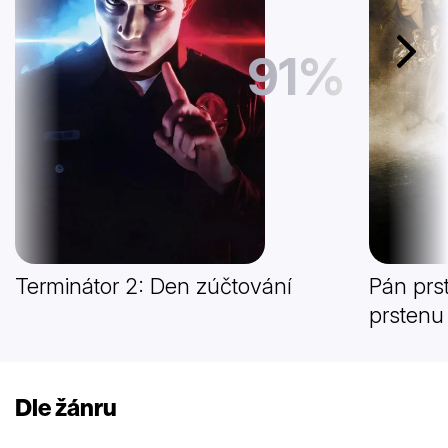
91%
Další
Terminátor 2: Den zúčtování
Pán prs
prstenu
Dle žánru