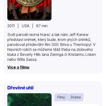
2011 | USA | 87 min
Svět parodií nezná hranic a tak nám Jeff Kanew
představí snímek, který bude, krom jiných snímků,
parodovat především film 300: Bitva u Thermopyl. V
hlavních rolích se můžeme těšit třeba na zlobivého
kluka z Beverly Hills Iana Zieringa či Kristannu Loken
nebo Willa Sassa.
Více o filmu
Dřevěné uhlí
Filmy
Drama