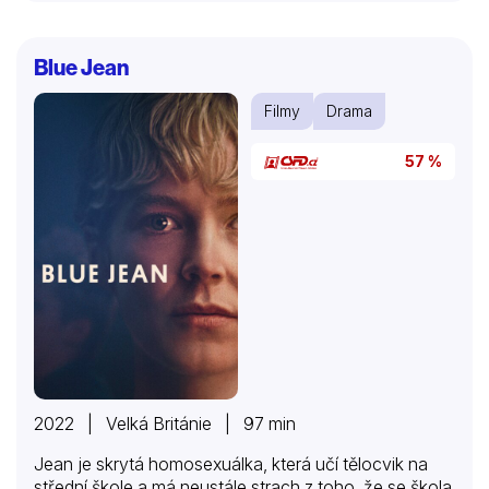
Blue Jean
Filmy
Drama
57 %
2022 | Velká Británie | 97 min
Jean je skrytá homosexuálka, která učí tělocvik na
střední škole a má neustále strach z toho, že se škola