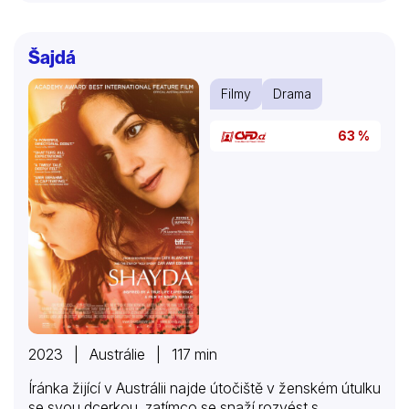
Šajdá
Filmy
Drama
63 %
2023 | Austrálie | 117 min
Íránka žijící v Austrálii najde útočiště v ženském útulku
se svou dcerkou, zatímco se snaží rozvést s