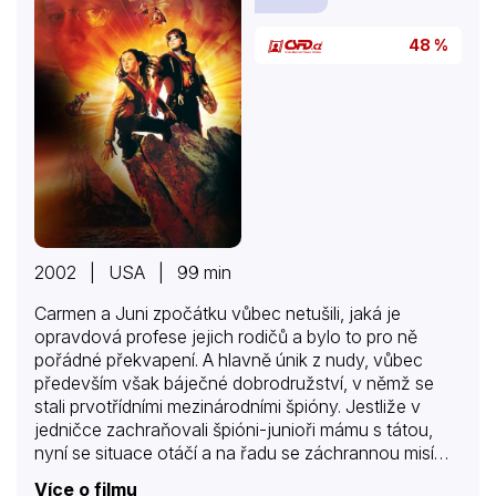
48 %
2002 | USA | 99 min
Carmen a Juni zpočátku vůbec netušili, jaká je
opravdová profese jejich rodičů a bylo to pro ně
pořádné překvapení. A hlavně únik z nudy, vůbec
především však báječné dobrodružství, v němž se
stali prvotřídními mezinárodními špióny. Jestliže v
jedničce zachraňovali špióni-junioři mámu s tátou,
nyní se situace otáčí a na řadu se záchrannou misí
přichází agenti-rodiče, Gregorio a Ingrid. Osud celého
Více o filmu