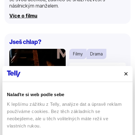
násilnickým manželem.
Více o filmu
Jseš chlap?
Filmy
Drama
53 %
Nalaďte si web podle sebe
K lepšímu zážitku z Telly, analýze dat a úpravě reklam
používáme cookies. Bez těch základních se
neobejdeme, ale u těch volitelných máte režii ve
vlastních rukou.