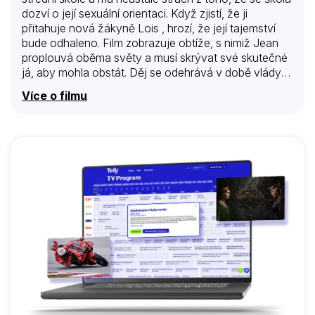
dozví o její sexuální orientaci. Když zjistí, že ji
přitahuje nová žákyně Lois , hrozí, že její tajemství
bude odhaleno. Film zobrazuje obtíže, s nimiž Jean
proplouvá oběma světy a musí skrývat své skutečné
já, aby mohla obstát. Děj se odehrává v době vlády
Margaret Thatcher v roce 1988, těsně po zavedení
Více o filmu
stigmatizujícího zákona, který místním úřadům
zakazoval „podporovat“ homosexualitu nebo
homosexuální „předstírané rodinné vztahy“.