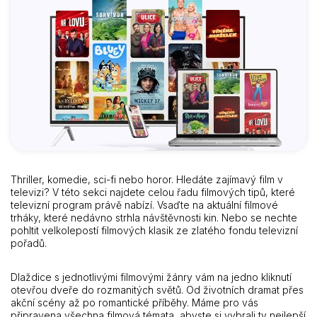
Thriller, komedie, sci-fi nebo horor. Hledáte zajímavý film v
televizi? V této sekci najdete celou řadu filmových tipů, které
televizní program právě nabízí. Vsaďte na aktuální filmové
trháky, které nedávno strhla návštěvnosti kin. Nebo se nechte
pohltit velkolepostí filmových klasik ze zlatého fondu televizní
pořadů.
Dlaždice s jednotlivými filmovými žánry vám na jedno kliknutí
otevřou dveře do rozmanitých světů. Od životních dramat přes
akční scény až po romantické příběhy. Máme pro vás
připravena všechna filmová témata, abyste si vybrali ty nejlepší