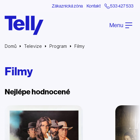
Zákaznická zóna
Kontakt
533 427 533
Menu
Domů
Televize
Program
Filmy
Filmy
Nejlépe hodnocené