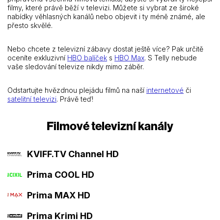
filmy, které právě běží v televizi. Můžete si vybrat ze široké
nabídky věhlasných kanálů nebo objevit i ty méně známé, ale
přesto skvělé.
Nebo chcete z televizní zábavy dostat ještě více? Pak určitě
oceníte exkluzivní
HBO balíček
s
HBO Max
. S Telly nebude
vaše sledování televize nikdy mimo záběr.
Odstartujte hvězdnou plejádu filmů na naší
internetové
či
satelitní televizi
. Právě teď!
Filmové televizní kanály
KVIFF.TV Channel HD
Prima COOL HD
Prima MAX HD
Prima Krimi HD