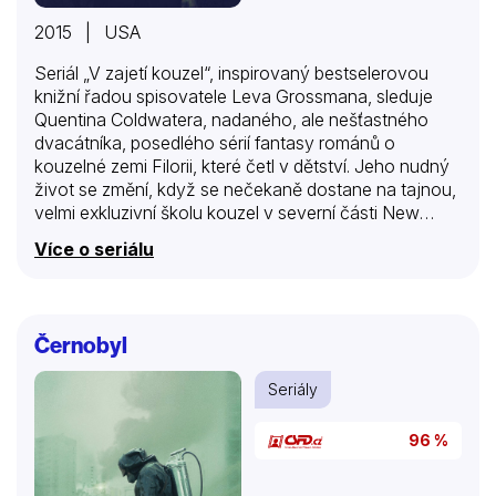
2015 | USA
Seriál „V zajetí kouzel“, inspirovaný bestselerovou
knižní řadou spisovatele Leva Grossmana, sleduje
Quentina Coldwatera, nadaného, ale nešťastného
dvacátníka, posedlého sérií fantasy románů o
kouzelné zemi Filorii, které četl v dětství. Jeho nudný
život se změní, když se nečekaně dostane na tajnou,
velmi exkluzivní školu kouzel v severní části New
Yorku, kde získá vzdělání v moderním čarodějnickém
Více o seriálu
řemesle. Kouzla však Quentinovi nepřinesou takové
štěstí a dobrodružství, o jakém snil. Ukazuje se, že
fiktivní země z jeho snů skutečně existuje, ale je
mnohem temnější a nebezpečnější, než si vůbec
Černobyl
dokázal představit.
Seriály
96 %