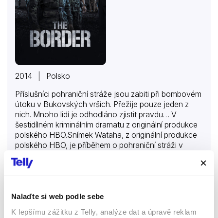
2014 | Polsko
Příslušníci pohraniční stráže jsou zabiti při bombovém
útoku v Bukovských vrších. Přežije pouze jeden z
nich. Mnoho lidí je odhodláno zjistit pravdu… V
šestidílném kriminálním dramatu z originální produkce
polského HBO.Snímek Wataha, z originální produkce
polského HBO, je příběhem o pohraniční stráži v
Bukovských vrších, ale také o místě, které je
nositelem zvláštních postojů a chování. Toto
Více o seriálu
kriminální drama začíná bombovým útokem, který
zabije příslušníky pohraniční stráže nasazené v
Bukovských vrších. Přežije pouze jediný. Kapitán
Nalaďte si web podle sebe
Rebrow (Leszek Lichota) přijde následkem této
Malý Sheldon
K lepšímu zážitku z Telly, analýze dat a úpravě reklam
události o svého přítele i milovanou Ewu. Ačkoli je