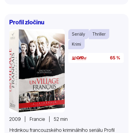
jasnými sklony k alkoholizmu. Seriál je až po okraj
naplněn haldou gegů, takže ne všechny musejí být
nutně k popukání, ale pokud vás nezaujme hned první
Profil zločinu
díl, druhý vás určitě dostane.
Seriály
Thriller
Krimi
65 %
2009 | Francie | 52 min
Hrdinkou francouzského kriminálního seriálu Profil