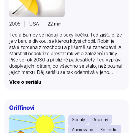
2005 | USA | 22 min
Ted a Barney se hádají o sexy kočku. Ted zjišťuje, že
je v baru s dívkou, se kterou kdysi chodil. Robin je
stále zdrcena z rozchodu a příšerně se zanedbává. A
Marshall nedokáže přestat mluvit o založení rodiny…
Píše se rok 2030 a přibližně padesátiletý Ted vypráví
dospívajícím dětem, co všechno se stalo, než poznal
jejich matku. Děj seriálu se tak odehrává v jeho
vzpomínkách, počínaje rokem 2005. Tehdy mu táhlo
Více o seriálu
na třicítku, žil s nejlepším kamarádem z vejšky
Marshallem a s další neoficiální spolubydlící, učitelkou
z mateřské školky Lily. Ti dva se zrovna zasnoubili,
což přivedlo Teda k zamyšlení. Uvědomil si, že je
Griffinovi
právě ten správný čas najít si také ženu svého srdce.
A shodou okolností zrovna stála na protější…
Seriály
Rodinný
Animovaný
Komedie