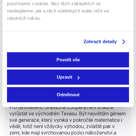
používáme cookies. Bez těch základních se
zmatený, snaží se přijít spáchanému zločinu na kloub
Seriály
Komedie
neobejdeme, ale u těch volitelných máte režii ve
a zjistit, kdo za tímto neštěstím stojí. Po pravdě dychtí
i jeho nadřízení. Oficiální vyšetřování je v rukou
vlastních rukou.
78 %
státního zastupitelství.
Zobrazit detaily
Povolit vše
Upravit
Odmítnout
2017 | USA | 22 min
Pro devítiletého Sheldona Coopera není snadné
vyrůstat ve východním Texasu. Být největším géniem
své generace, který vyniká v pokročilé matematice i
vědě, totiž není vždycky výhodou, zvláště pak v
zemi, kde mají svrchovanou pozici náboženství a