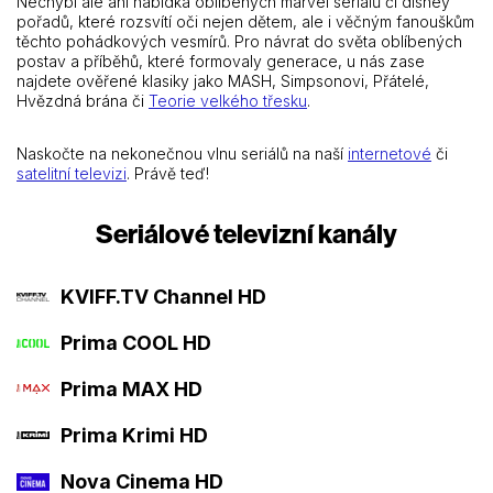
Nechybí ale ani nabídka oblíbených marvel seriálů či disney
pořadů, které rozsvítí oči nejen dětem, ale i věčným fanouškům
těchto pohádkových vesmírů. Pro návrat do světa oblíbených
postav a příběhů, které formovaly generace, u nás zase
najdete ověřené klasiky jako MASH, Simpsonovi, Přátelé,
Hvězdná brána či
Teorie velkého třesku
.
Naskočte na nekonečnou vlnu seriálů na naší
internetové
či
satelitní televizi
. Právě teď!
Seriálové televizní kanály
KVIFF.TV Channel HD
Prima COOL HD
Prima MAX HD
Prima Krimi HD
Nova Cinema HD