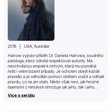
2018 | USA, Austrálie
Harrow vypráví příběh Dr. Daniela Harrowa, soudního
patologa, který odmítá respektovat autority. Má
neochvějnou empatii k mrtvým, která mu pomáhá
řešit i velmi bizarní případy. Je ochoten obejít každé
pravidlo a je odhodlán pomoci obětem vražd a odhalit
pravdu, co se jim stalo. Nikdo však neví, jak hrozné
tajemství z minulosti ohrožuje jak jeho, tak i jeho
rodinu a kariéru!
Více o seriálu