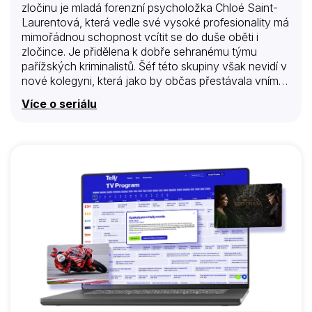
zločinu je mladá forenzní psycholožka Chloé Saint-
Laurentová, která vedle své vysoké profesionality má
mimořádnou schopnost vcítit se do duše oběti i
zločince. Je přidělena k dobře sehranému týmu
pařížských kriminalistů. Šéf této skupiny však nevidí v
nové kolegyni, která jako by občas přestávala vnímat
své okolí, nic přínosného pro svůj tým. Naopak,
Více o seriálu
působí jako rušivý prvek, který vlastně všechny
zdržuje. Kdo stojí za touhle hubenou mladou ženou
ve fialovém kabátku s nepřehlédnutou žlutou taškou,
že ji přidělili k tak dobře sehranému týmu? I přes
veškeré protesty mu však nezbývá, než ji vzít na
vědomí a vydržet, než jeho nadřízený uzná svou
chybu. Ale Chloé se v práci projevuje jako výrazná
osobnost, která dokonale zvládá svou…