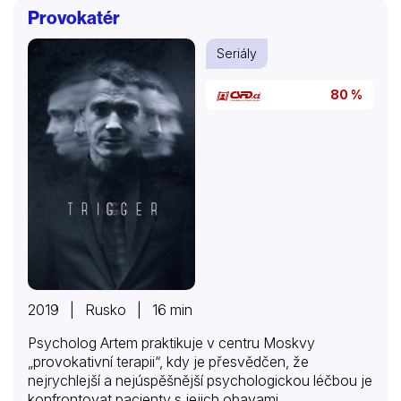
Provokatér
Seriály
80 %
2019 | Rusko | 16 min
Psycholog Artem praktikuje v centru Moskvy
„provokativní terapii“, kdy je přesvědčen, že
nejrychlejší a nejúspěšnější psychologickou léčbou je
konfrontovat pacienty s jejich obavami.