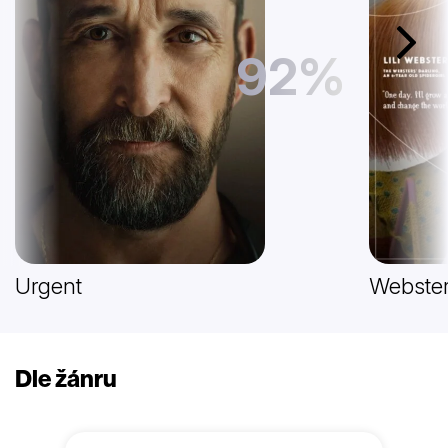
Další
92%
Urgent
Webster
Dle žánru