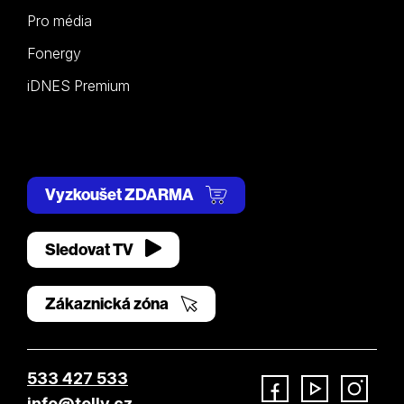
Pro média
Fonergy
iDNES Premium
Vyzkoušet ZDARMA
Sledovat TV
Zákaznická zóna
533 427 533
info@telly.cz