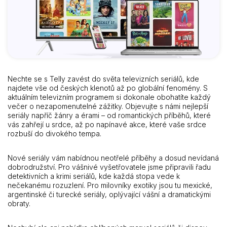
Nechte se s Telly zavést do světa televizních seriálů, kde
najdete vše od českých klenotů až po globální fenomény. S
aktuálním televizním programem si dokonale obohatíte každý
večer o nezapomenutelné zážitky. Objevujte s námi nejlepší
seriály napříč žánry a érami – od romantických příběhů, které
vás zahřejí u srdce, až po napínavé akce, které vaše srdce
rozbuší do divokého tempa.
Nové seriály vám nabídnou neotřelé příběhy a dosud nevídaná
dobrodružství. Pro vášnivé vyšetřovatele jsme připravili řadu
detektivních a krimi seriálů, kde každá stopa vede k
nečekanému rozuzlení. Pro milovníky exotiky jsou tu mexické,
argentinské či turecké seriály, oplývající vášní a dramatickými
obraty.