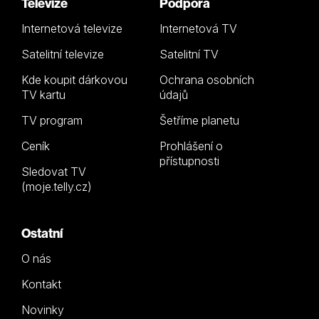
Televize
Podpora
Internetová televize
Internetová TV
Satelitní televize
Satelitní TV
Kde koupit dárkovou
Ochrana osobních
TV kartu
údajů
TV program
Šetříme planetu
Ceník
Prohlášení o
přístupnosti
Sledovat TV
(moje.telly.cz)
Ostatní
O nás
Kontakt
Novinky