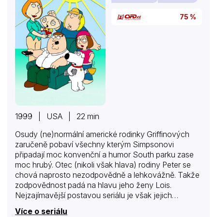
75 %
1999 | USA | 22 min
Osudy (ne)normální americké rodinky Griffinových
zaručeně pobaví všechny kterým Simpsonovi
připadají moc konvenční a humor South parku zase
moc hrubý. Otec (nikoli však hlava) rodiny Peter se
chová naprosto nezodpovědně a lehkovážně. Takže
zodpovědnost padá na hlavu jeho ženy Lois.
Nejzajímavější postavou seriálu je však jejich
nejmladší syn Stewie, který nenávidí všechny a
Více o seriálu
všechno, včetně vlastní rodiny. Důležitý je také pes s