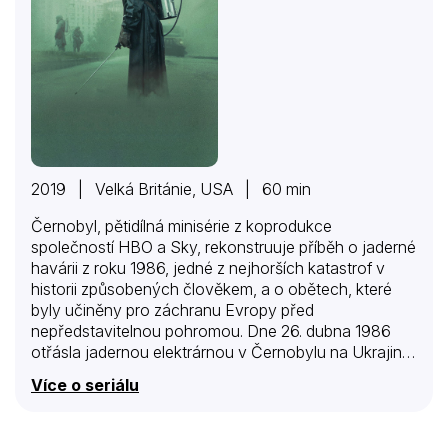
2019 | Velká Británie, USA | 60 min
Černobyl, pětidílná minisérie z koprodukce
společností HBO a Sky, rekonstruuje příběh o jaderné
havárii z roku 1986, jedné z nejhorších katastrof v
historii způsobených člověkem, a o obětech, které
byly učiněny pro záchranu Evropy před
nepředstavitelnou pohromou. Dne 26. dubna 1986
otřásla jadernou elektrárnou v Černobylu na Ukrajině
mohutná exploze, která uvolnila nebezpečné
Více o seriálu
radioaktivní látky nejen na ukrajinském, běloruském a
ruském území tehdejšího Sovětského svazu, ale také
do oblastí Skandinávie a západní Evropy. Jared Harris