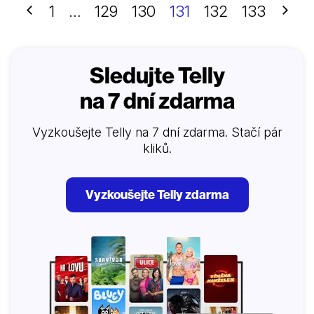
ztvárňuje Valerije Legasova, předního sovětského
Předchozí
Další
1
…
129
130
131
132
133
jaderného fyzika, který vedl vyšetřování tragické
události. Stellan Skarsgård hraje sovětského
místopředsedu vlády Borise Ščerbinu, kterého Kreml
pověřil vedením vládní komise zjišťující okolnosti
Sledujte Telly
havárie. Emily Watsonová představuje jadernou
na 7 dní zdarma
fyzičku Ulanu Khomyukovou, která chce odhalit
tajemství kolem černobylského neštěstí.
Vyzkoušejte Telly na 7 dní zdarma. Stačí pár
kliků.
Vyzkoušejte Telly zdarma