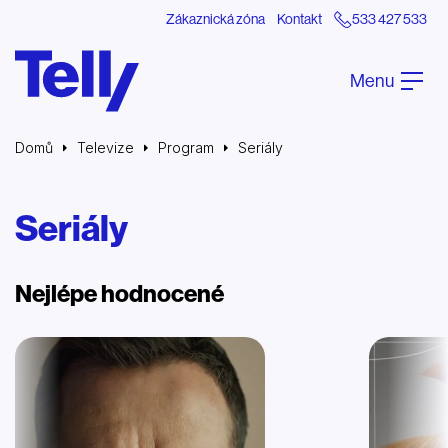
Zákaznická zóna
Kontakt
533 427 533
Menu
Domů
Televize
Program
Seriály
Seriály
Nejlépe hodnocené