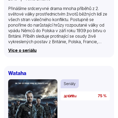
Přinášíme srdceryvné drama mnoha příběhů z 2.
světové války prostřednictvím životů běžných lidí ze
všech stran válečného konfliktu. Postupně se
ponoříme do narůstající hrůzy rozpoutané války od
vpádu Němců do Polska v září roku 1939 po bitvu o
Británii. Příběh sleduje protínající se osudy živě
vykreslených postav z Británie, Polska, Francie,
Německa a USA. Dozvíte se, jak se potýkaly s
Více o seriálu
následky války ve svém každodenním životě. Získáte
tak zbrusu nový pohled na začátek války. Toto drama
plné adrenalinu je citově podmanivé a dotýká se
všech lidí na celém světě. Odehrávají se v něm lidské
Wataha
příběhy ukryté v jednom z nejzásadnějších okamžiků
20. století.
Seriály
75 %