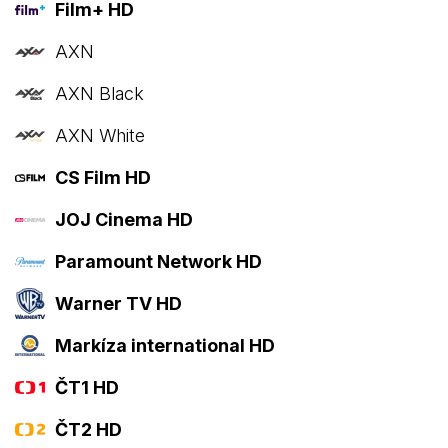
Film+ HD
AXN
AXN Black
AXN White
CS Film HD
JOJ Cinema HD
Paramount Network HD
Warner TV HD
Markíza international HD
ČT1 HD
ČT2 HD