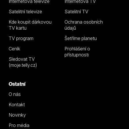
Internetová televize
Internetová TV
Satelitní televize
Satelitní TV
Kde koupit dárkovou
Ochrana osobních
TV kartu
údajů
TV program
Šetříme planetu
Ceník
Prohlášení o
přístupnosti
Sledovat TV
(moje.telly.cz)
Ostatní
O nás
Kontakt
Novinky
Pro média