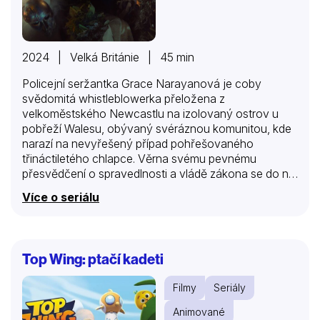
2024 | Velká Británie | 45 min
Policejní seržantka Grace Narayanová je coby
svědomitá whistleblowerka přeložena z
velkoměstského Newcastlu na izolovaný ostrov u
pobřeží Walesu, obývaný svéráznou komunitou, kde
narazí na nevyřešený případ pohřešovaného
třináctiletého chlapce. Věrna svému pevnému
přesvědčení o spravedlnosti a vládě zákona se do něj
s buldočí odhodlaností zakousne, navzdory tuhému
Více o seriálu
odporu celé ostrovní komunity… Zdařilou variaci
kultovního folklorního hororu Proutěný muž (The
Wicker Man, 1973) anglického solitéra Robina
Hardyho napsal Toby Whithouse, který se podílel na
Top Wing: ptačí kadeti
ceněných televizních projektech. Inteligentní
kombinace policejního procedurálu s folklorním
Filmy
Seriály
hororem nabízí kromě napínavého příběhu obecnější
úvahu nad podstatou spravedlnosti a vlády zákona.
Animované