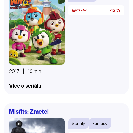
Hlavní roli urputně zásadové vyšetřovatelky
přesvědčivým způsobem ztvárnila Anjli Mohindra,
42 %
která na sebe poprvé upozornila ještě jako
teenagerka v jedné z hlavních rolí rodinného seriálu…
2017 | 10 min
Více o seriálu
Misfits: Zmetci
Seriály
Fantasy