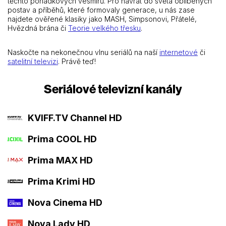
těchto pohádkových vesmírů. Pro návrat do světa oblíbených
postav a příběhů, které formovaly generace, u nás zase
najdete ověřené klasiky jako MASH, Simpsonovi, Přátelé,
Hvězdná brána či
Teorie velkého třesku
.
Naskočte na nekonečnou vlnu seriálů na naší
internetové
či
satelitní televizi
. Právě teď!
Seriálové televizní kanály
KVIFF.TV Channel HD
Prima COOL HD
Prima MAX HD
Prima Krimi HD
Nova Cinema HD
Nova Lady HD