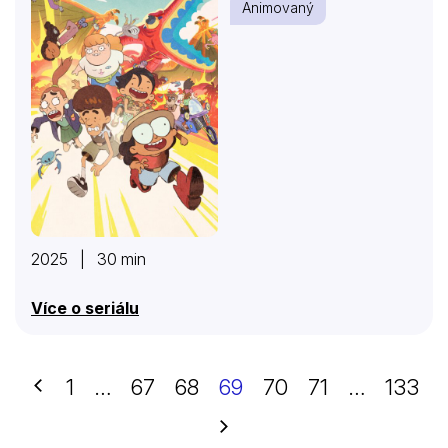
Animovaný
2025 | 30 min
Více o seriálu
Předchozí
1
…
67
68
69
70
71
…
133
Další