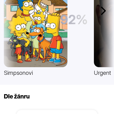
Další
92%
Simpsonovi
Urgent
Dle žánru