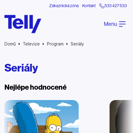
Zákaznická zóna
Kontakt
533 427 533
Menu
Domů
Televize
Program
Seriály
Seriály
Nejlépe hodnocené