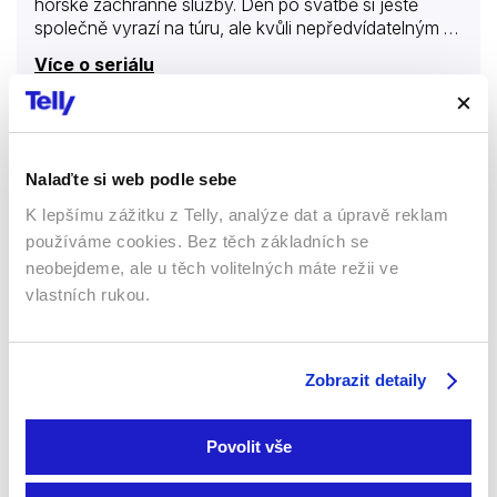
horské záchranné služby. Den po svatbě si ještě
společně vyrazí na túru, ale kvůli nepředvídatelným a
nečekaným okolnostem dochází k tragédii. Andreas
Více o seriálu
se snaží postarat o čerstvě ovdovělou Emilii (Stefanie
von Poserová) a její dvě děti, tak jak to Stefanovi
před jeho smrtí slíbil. Jenže to není tak jednoduché.
Tragédie se podepisuje dokonce i na Andreasově
Přítelkyně z domu smutku
osobním životě. A další nečekané potíže i velké výzvy
Nalaďte si web podle sebe
se ještě přidávají, když se Andreas stává novým
Seriály
velitelem záchranářů z hor.
K lepšímu zážitku z Telly, analýze dat a úpravě reklam
používáme cookies. Bez těch základních se
79 %
neobejdeme, ale u těch volitelných máte režii ve
vlastních rukou.
Zobrazit detaily
Povolit vše