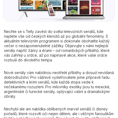
Nechte se s Telly zavést do světa televizních seriálů, kde
najdete vše od českých klenotů až po globální fenomény. S
aktuálním televizním programem si dokonale obohatíte každý
večer o nezapomenutelné zážitky. Objevujte s námi nejlepší
seriály napříč žánry a érami – od romantických příběhů, které
vás zahřejí u srdce, až po napínavé akce, které vaše srdce
rozbuší do divokého tempa.
Nové seriály vám nabídnou neotřelé příběhy a dosud nevídaná
dobrodružství. Pro vášnivé vyšetřovatele jsme připravili řadu
detektivních a krimi seriálů, kde každá stopa vede k
nečekanému rozuzlení. Pro milovníky exotiky jsou tu mexické,
argentinské či turecké seriály, oplývající vášní a dramatickými
obraty.
Nechybí ale ani nabídka oblíbených marvel seriálů či disney
pořadů, které rozsvítí oči nejen dětem, ale i věčným fanouškům