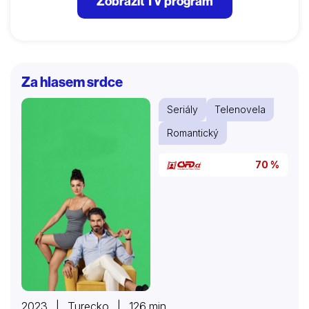
Zobrazit TV program
Za hlasem srdce
Seriály
Telenovela
Romantický
70 %
2023 | Turecko | 126 min