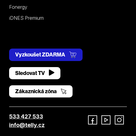
Fonergy
iDNES Premium
Vyzkoušet ZDARMA
Sledovat TV
Zákaznická zóna
533 427 533
info@telly.cz
Facebook
YouTube
Instagram