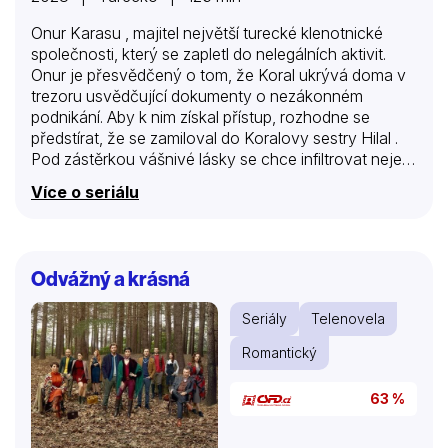
Onur Karasu , majitel největší turecké klenotnické
společnosti, který se zapletl do nelegálních aktivit.
Onur je přesvědčený o tom, že Koral ukrývá doma v
trezoru usvědčující dokumenty o nezákonném
podnikání. Aby k nim získal přístup, rozhodne se
předstírat, že se zamiloval do Koralovy sestry Hilal .
Pod zástěrkou vášnivé lásky se chce infiltrovat nejen
do Koralova úzkého rodinného kruhu, ale i jeho
Více o seriálu
zločineckých aktivit. Přitom se nečekaně seznamuje s
půvabnou Ece Cetinelovou . Ta je vynikající
šéfkuchařkou a hlavně zkušenou zlodějkou. Může se
to Ondrovi nějak hodit? Ať se snaží zachovat ledový
Odvážný a krásná
klid sebevíc, hlasu srdce nedokáže poručit.
Seriály
Telenovela
Romantický
63 %