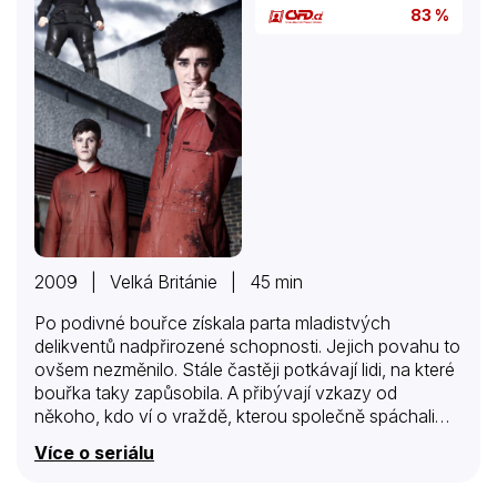
83 %
2009 | Velká Británie | 45 min
Po podivné bouřce získala parta mladistvých
delikventů nadpřirozené schopnosti. Jejich povahu to
ovšem nezměnilo. Stále častěji potkávají lidi, na které
bouřka taky zapůsobila. A přibývají vzkazy od
někoho, kdo ví o vraždě, kterou společně spáchali…
Více o seriálu