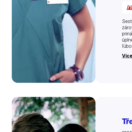
Sest
záro
prin
úpln
ľúbo
Více
Tře