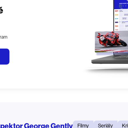
ě
gram
spektor George Gently
Filmy
Seriály
Kr