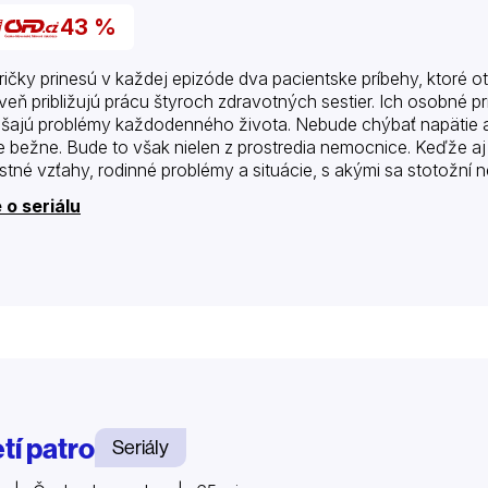
43 %
ričky prinesú v každej epizóde dva pacientske príbehy, ktoré 
veň približujú prácu štyroch zdravotných sestier. Ich osobné pr
ášajú problémy každodenného života. Nebude chýbať napätie a 
e bežne. Bude to však nielen z prostredia nemocnice. Keďže aj zd
stné vzťahy, rodinné problémy a situácie, s akými sa stotožní n
 o seriálu
tí patro
Seriály