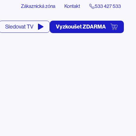
Zákaznická zóna
Kontakt
533 427 533
tevřít
Vyzkoušet ZDARMA
Sledovat TV
yhledávání