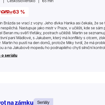
5 | Československo | 65 min
63 %
in Brázda se vrací z vojny. Jeho dívka Hanka asi čekala, že s
k nespěchá. Nastupuje jako mistr v Praze, v učilišti, kde se sám p
tel Beran mu svěří třeťáky, postrach učiliště. Martin se seznam
ktivní paní Mádlové, s Jakubem, který má konflikty s otcem, 
y. Martin ho pustí na den domů, protože Miky tvrdí, že má probl
ou a na Jakubově mopedu ho podnapilého chytí silniční kontrol
 o seriálu
vot na zámku
Seriály