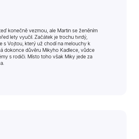
e teď konečně vezmou, ale Martin se ženěním
řed lety vyučil. Začátek je trochu tvrdý,
uje s Vojtou, který už chodí na melouchy k
získá dokonce důvěru Mikyho Kadlece, vůdce
émy s rodiči. Místo toho však Miky jede za
a.