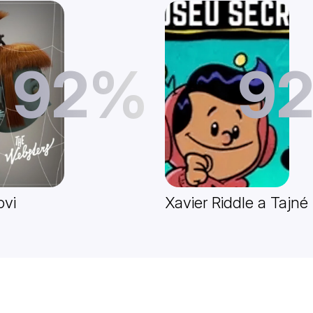
92%
9
ovi
Xavier Riddle a Taj