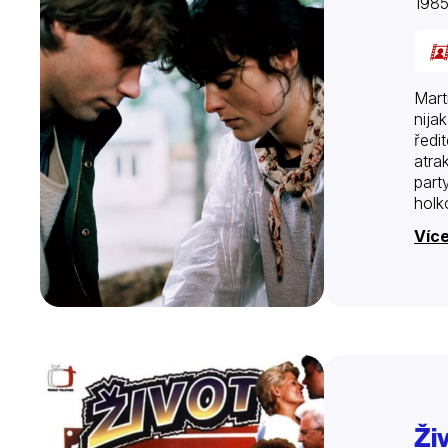
198
Mart
nija
ředi
atra
part
holk
Více
Ži