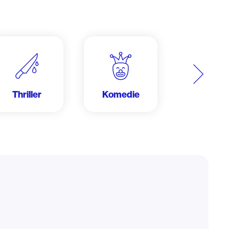
Další
Thriller
Komedie
Krimi