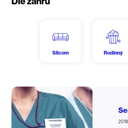
Dle žánru
Sitcom
Rodinný
Se
201