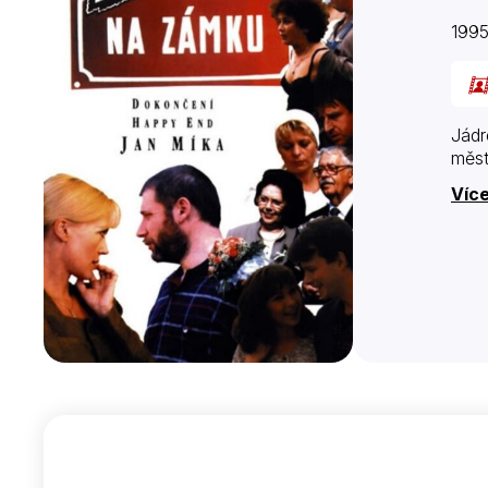
1995
Jádr
měst
Více