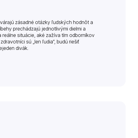
otvárajú zásadné otázky ľudských hodnôt a
íbehy prechádzajú jednotlivými dielmi a
reálne situácie, aké zažíva tím odborníkov
ravotníci sú „len ľudia“, budú riešiť
ejeden divák.