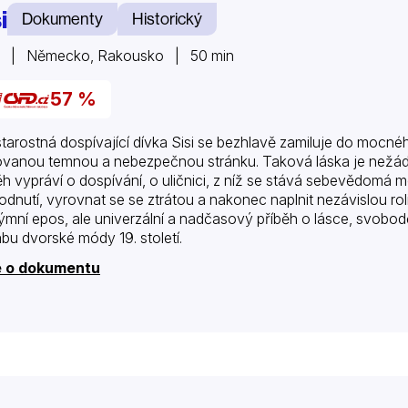
i
Dokumenty
Historický
1 | Německo, Rakousko | 50 min
57 %
tarostná dospívající dívka Sisi se bezhlavě zamiluje do mocn
ovanou temnou a nebezpečnou stránku. Taková láska je nežádouc
ěh vypráví o dospívání, o uličnici, z níž se stává sebevědomá m
odnutí, vyrovnat se se ztrátou a nakonec naplnit nezávislou rol
ýmní epos, ale univerzální a nadčasový příběh o lásce, svobod
bu dvorské módy 19. století.
e o dokumentu