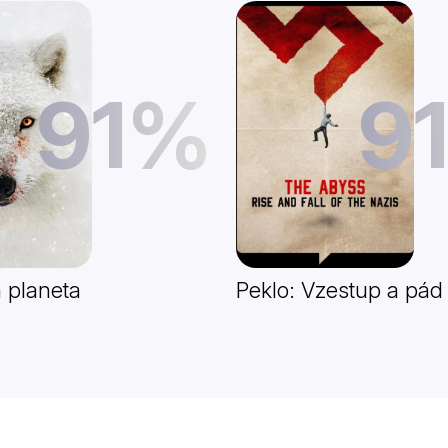
91%
9
 planeta
Peklo: Vzestup a pád