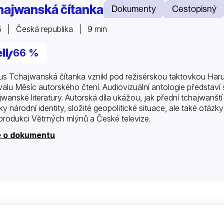
hajwanská čítanka
Dokumenty
Cestopisný
 | Česká republika | 9 min
66 %
us Tchajwanská čítanka vznikl pod režisérskou taktovkou Har
ivalu Měsíc autorského čtení. Audiovizuální antologie předst
jwanské literatury. Autorská díla ukážou, jak přední tchajwanšt
ky národní identity, složité geopolitické situace, ale také otázk
produkci Větrných mlýnů a České televize.
e o dokumentu