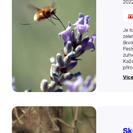
202
Je t
zele
škvo
Pest
zuři
Každ
přír
Víc
Sk