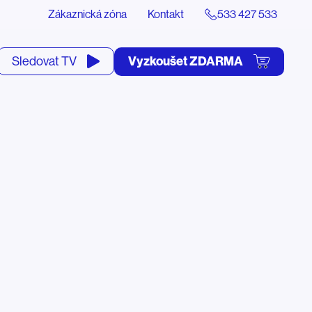
Zákaznická zóna
Kontakt
533 427 533
tevřít
Vyzkoušet ZDARMA
Sledovat TV
yhledávání