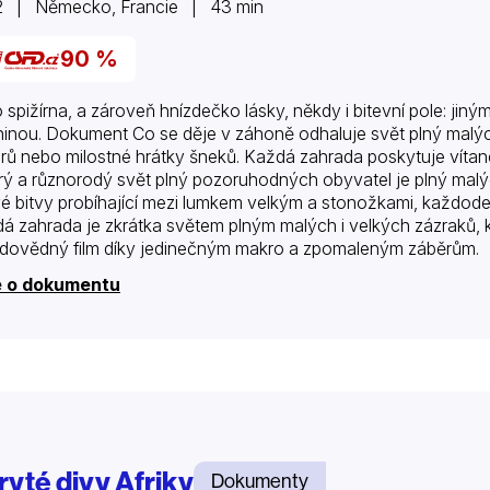
2 | Německo, Francie | 43 min
90 %
o spižírna, a zároveň hnízdečko lásky, někdy i bitevní pole: jin
ninou. Dokument Co se děje v záhoně odhaluje svět plný malých
rů nebo milostné hrátky šneků. Každá zahrada poskytuje vít
rý a různorodý svět plný pozoruhodných obyvatel je plný malý
vé bitvy probíhající mezi lumkem velkým a stonožkami, každoden
á zahrada je zkrátka světem plným malých i velkých zázraků, k
odovědný film díky jedinečným makro a zpomaleným záběrům.
e o dokumentu
ryté divy Afriky
Dokumenty