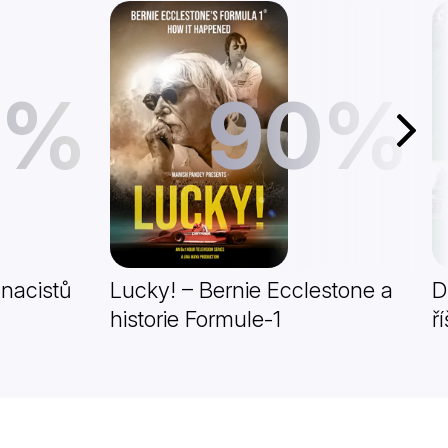
1%
90%
Další
 nacistů
Lucky! – Bernie Ecclestone a
D
historie Formule-1
ř