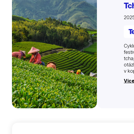
Tc
2025
Cykl
fest
tcha
otáz
v ko
Víc