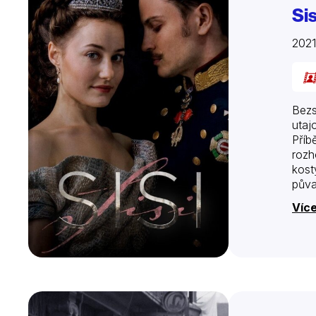
Sis
202
Bezs
utaj
Příb
rozh
kost
půva
Víc