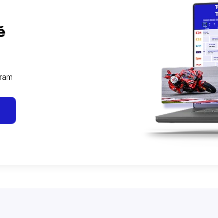
ě
gram