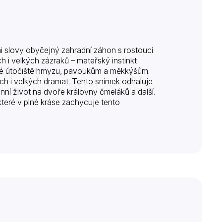
ými slovy obyčejný zahradní záhon s rostoucí
 i velkých zázraků – mateřský instinkt
ané útočiště hmyzu, pavoukům a měkkýšům.
ch i velkých dramat. Tento snímek odhaluje
ní život na dvoře královny čmeláků a další.
teré v plné kráse zachycuje tento