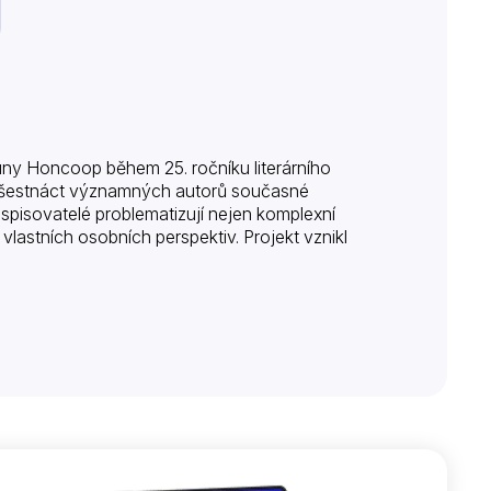
uny Honcoop během 25. ročníku literárního
aví šestnáct významných autorů současné
í spisovatelé problematizují nejen komplexní
y vlastních osobních perspektiv. Projekt vznikl