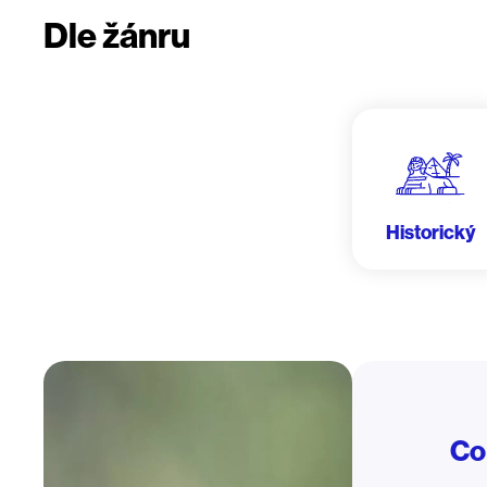
Dle žánru
Historický
Co