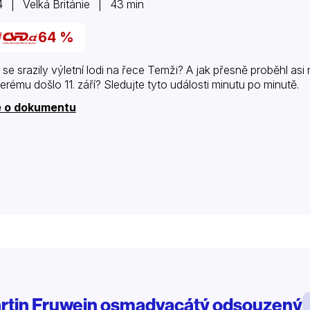
 | Velká Británie | 43 min
64 %
 se srazily výletní lodi na řece Temži? A jak přesně proběhl asi 
terému došlo 11. září? Sledujte tyto události minutu po minutě.
e o dokumentu
rtin Fruwein osmadvacátý odsouzený