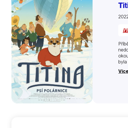
Tit
2022
Příb
nedo
okou
byla 
Víc