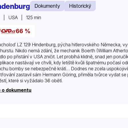
ndenburg
Dokumenty
Historický
5 | USA | 125 min
66 %
choloď LZ 129 Hindenburg, pýcha hitlerovského Německa, vy
hurstu. Nikdo nemá zdání, že mechanik Boerth (William Atherton
dlo po přistání v USA zničit. Let probíhá klidně, snad jen poručík
likace nastávají ve chvíli, kdy letiště kvůli špatnému počasí 
chu bomby se nebezpečně krátí… Dodnes ne zcela uspokojivě v
třování zastavil sám Hermann Göring, přiměla tvůrce vydat se
ěstí, které si vyžádalo 36 obětí.
e o dokumentu