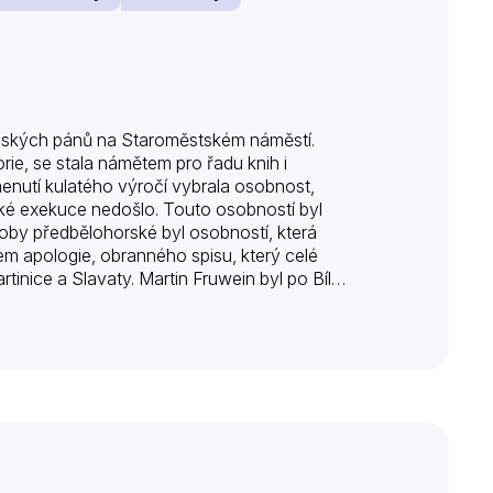
českých pánů na Staroměstském náměstí.
rie, se stala námětem pro řadu knih i
menutí kulatého výročí vybrala osobnost,
ské exekuce nedošlo. Touto osobností byl
 doby předbělohorské byl osobností, která
rem apologie, obranného spisu, který celé
rtinice a Slavaty. Martin Fruwein byl po Bílé