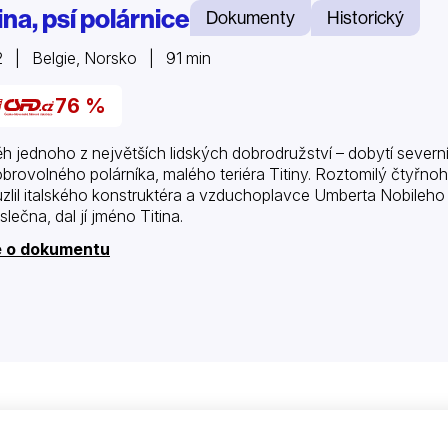
ina, psí polárnice
Dokumenty
Historický
 | Belgie, Norsko | 91 min
76 %
ěh jednoho z největších lidských dobrodružství – dobytí sever
brovolného polárníka, malého teriéra Titiny. Roztomilý čtyřnohý 
zlil italského konstruktéra a vzduchoplavce Umberta Nobileho n
slečna, dal jí jméno Titina.
e o dokumentu