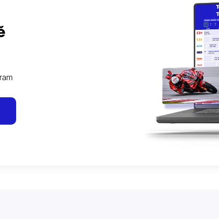
ě
gram