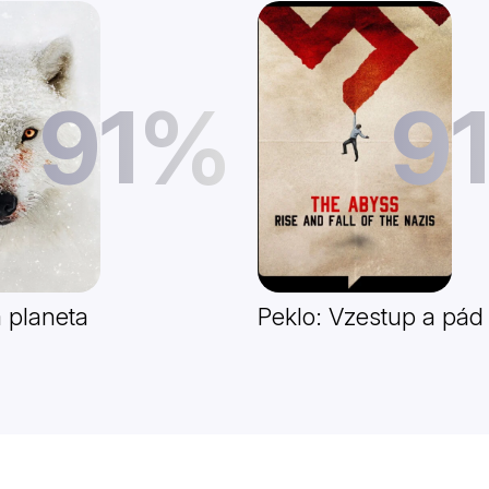
91%
9
 planeta
Peklo: Vzestup a pád