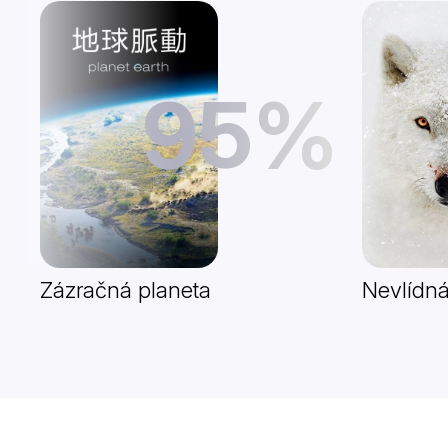
95%
Zázračná planeta
Nevlídná