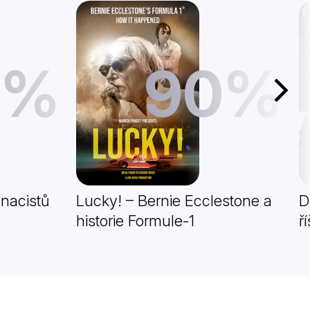
1%
90%
Další
 nacistů
Lucky! – Bernie Ecclestone a
D
historie Formule-1
ř