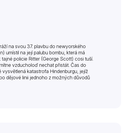
ráží na svou 37. plavbu do newyorského
) umístil na její palubu bombu, která má
 tajné policie Ritter (George Scott) cosi tuší.
odmítne vzducholoď nechat přistát. Čas do
ysvětlená katastrofa Hindenburgu, jejíž
 po dějové linii jednoho z možných důvodů