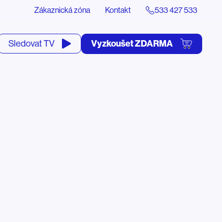
Zákaznická zóna
Kontakt
533 427 533
tevřít
Vyzkoušet ZDARMA
Sledovat TV
yhledávání