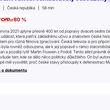
 | Česká republika | 56 min
80 %
června 2021 uplyne přesně 400 let od popravy dvaceti sedmi 
 událost, která patří k základnímu učivu a znalostem české histo
tem pro různá filmová zpracování. Česká televize si pro připo
á byla rovněž odsouzena, ale k její popravě v rámci staroměst
an a později rytíř Martin Fruwein z Podolí. Tento elitní právník
 všude tam, kde se dělo něco politicky důležitého. On byl auto
pě měl vysvětlit, proč české stavy přistoupily k defenestraci Ma
 velmi brutálně zmučen. Po svém…
e o dokumentu