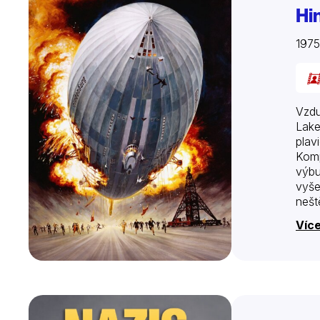
Hi
197
Vzdu
Lake
plavi
Komp
výbu
vyše
nešt
Víc