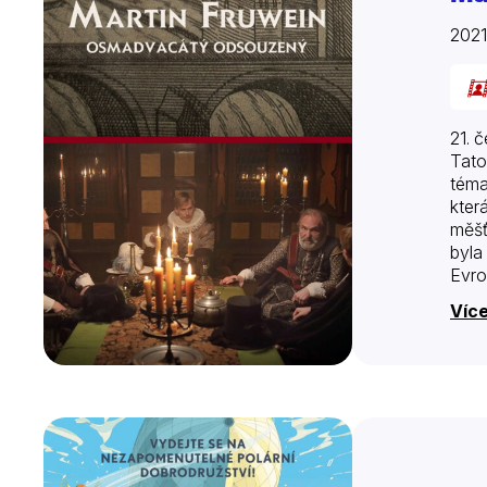
2021
21. 
Tato
téma
kter
měšť
byla
Evro
Hoře
Víc