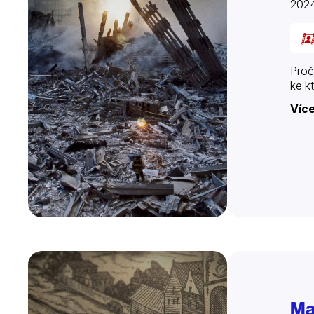
2024
Proč
ke k
Víc
Ma