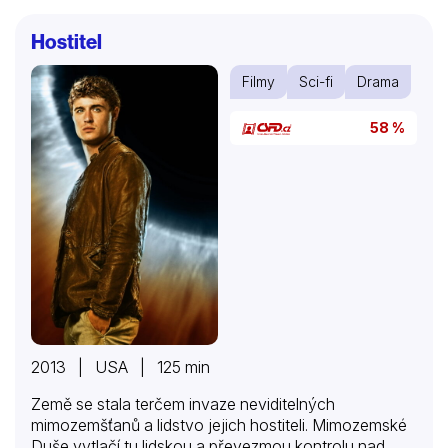
šípem k ničemu nevede, budoucí náčelník Huronů
odmítá myšlenku na sjednocení Indiánů. Nakonec se
Hostitel
podaří zajatce vyměnit, při předávání ale jeden z
bělochů zastřelí Ostrého šípa – a po krátkém příměří
Filmy
Sci-fi
Drama
je veta…
58 %
2013 | USA | 125 min
Země se stala terčem invaze neviditelných
mimozemšťanů a lidstvo jejich hostiteli. Mimozemské
Duše vytlačí tu lidskou a převezmou kontrolu nad