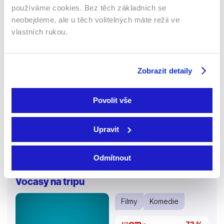
používáme cookies. Bez těch základních se
neobejdeme, ale u těch volitelných máte režii ve
vlastních rukou.
2017 | USA | 120 min
Film podle knižního bestselleru, natočený na základě
skutečných událostí. Deborah Hall (Renée Zellweger)
Zobrazit detaily
měla sen o moudrém muži, který změní její život.
Potká bezdomovce, o kterém je přesvědčena, že je
to muž z jejího snu. Její manžel, mezinárodní prodejce
Povolit vše
umění Ron Hall (Greg Kinnear), se musí přátelit s
nebezpečným bezdomovcem, aby zachránil svoje
Upravit
manželství.
Více o filmu
Odmítnout
Vocasy na tripu
Filmy
Komedie