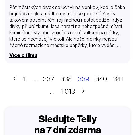
Pět městských dívek se uchýlí na venkov, kde je čeká
bujná džungle a nádherné mořské pobřeží. Ale i v
takovém pozemském ráji mohou nastat potíže, když
dívky při průzkumu lesa narazí na nebezpečné místní
kriminální živly ohrožující prastaré kulturní památky,
které se nacházejí v okolí. Ale naše hrdinky nejsou
žádné rozmazlené městské pápěrky, které vyděsí
každý šramot, naopak, jsou to odvážné divoké
Více o filmu
kočky, které se rozhodnou konat.
Předchozí
1
…
337
338
339
340
341
Další
…
1 013
Sledujte Telly
na 7 dní zdarma