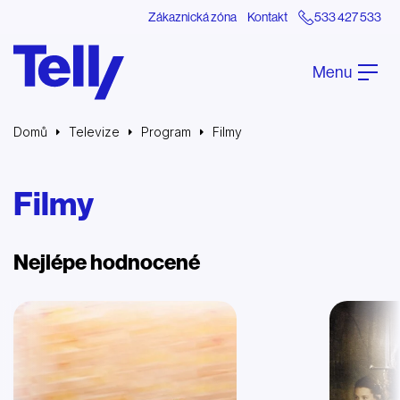
Zákaznická zóna
Kontakt
533 427 533
Menu
Domů
Televize
Program
Filmy
Filmy
Nejlépe hodnocené