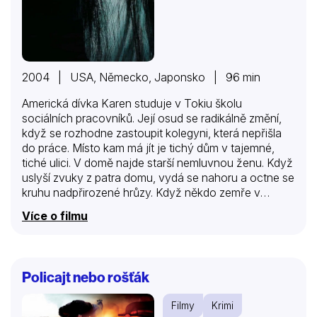
2004 | USA, Německo, Japonsko | 96 min
Americká dívka Karen studuje v Tokiu školu
sociálních pracovníků. Její osud se radikálně změní,
když se rozhodne zastoupit kolegyni, která nepřišla
do práce. Místo kam má jít je tichý dům v tajemné,
tiché ulici. V domě najde starší nemluvnou ženu. Když
uslyší zvuky z patra domu, vydá se nahoru a octne se
kruhu nadpřirozené hrůzy. Když někdo zemře v
záchvatu silné zlosti, stane se z něj přízrak, který
Více o filmu
shání oběti, nedá jim spát, pokud je nedožene k
šílenství nebo sebevraždě. Dokáže Karen zastavit a
přemoci tuto hrůzu?
Policajt nebo rošťák
Filmy
Krimi