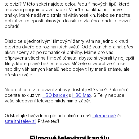
televizi? V této sekci najdete celou řadu filmových tipů, které
televizní program právě nabízí. Vsaďte na aktuální filmové
trháky, které nedávno strhla návštěvnosti kin. Nebo se nechte
pohltit velkolepostí filmových klasik ze zlatého fondu televizní
pořadů.
Dlaždice s jednotlivými filmovými žánry vám na jedno kliknutí
otevřou dveře do rozmanitých světů. Od životních dramat přes
akční scény až po romantické příběhy. Máme pro vás
připravena všechna filmová témata, abyste si vybrali ty nejlepší
filmy, které právě běží v televizi. Můžete si vybrat ze široké
nabídky věhlasných kanálů nebo objevit i ty méně známé, ale
přesto skvělé.
Nebo chcete z televizní zábavy dostat ještě více? Pak určitě
oceníte exkluzivní
HBO balíček
s
HBO Max
. S Telly nebude
vaše sledování televize nikdy mimo záběr.
Odstartujte hvězdnou plejádu filmů na naší
internetové
či
satelitní televizi
. Právě teď!
Filmové televizní kanály