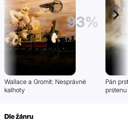
93%
Další
Wallace a Gromit: Nesprávné
Pán prs
kalhoty
prstenu
Dle žánru