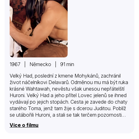
1967 | Německo | 91 min
Velký Had, poslední z kmene Mohykánů, zachránil
život náčelníkovi Delavarů. Odměnou mu má být ruka
krásné Wahtawah, nevěstu však unesou nepřátelští
Huroni. Velký Had a jeho přítel Lovec jelenů se ihned
vydávají po jejich stopách. Cesta je zavede do chaty
starého Toma, jenž tam žije s dcerou Juditou. Poblíž
se utábořili Huroni, a stali se tak terčem pozornosti
vojáků, kteří dychtí po dobře placených skalpech. V
Více o filmu
potyčce zvítězí Indiáni a mezi zajatými bělochy se
ocitne i Tom. Vyjednávání Velkého Hada s Ostrým