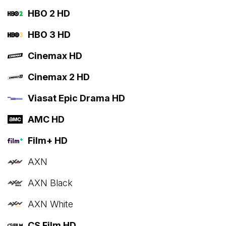
HBO 2 HD
HBO 3 HD
Cinemax HD
Cinemax 2 HD
Viasat Epic Drama HD
AMC HD
Film+ HD
AXN
AXN Black
AXN White
CS Film HD