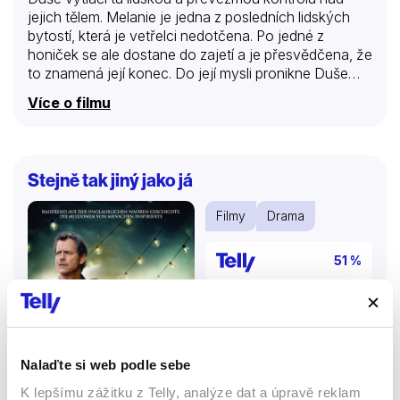
jejich tělem. Melanie je jedna z posledních lidských
bytostí, která je vetřelci nedotčena. Po jedné z
honiček se ale dostane do zajetí a je přesvědčena, že
to znamená její konec. Do její mysli pronikne Duše
jménem Poutnice. Ta pátrá v Melaniiných myšlenkách
Více o filmu
a doufá, že se dopracuje až k příčinám
přetrvávajícího odporu, který jim lidé kladou. Je ale
zavalena záplavou vzpomínek a silných emocí, jimž
vévodí láska. Poutnice není schopna vysvobodit se z
Stejně tak jiný jako já
tužeb Melaniina těla. Síly, které jdou mimo ně,
nakonec promění Poutnici a Melanii v nedobrovolné
Filmy
Drama
spojence.
51 %
Nalaďte si web podle sebe
K lepšímu zážitku z Telly, analýze dat a úpravě reklam