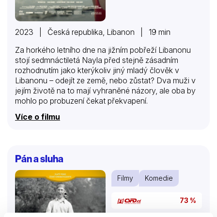
2023 | Česká republika, Libanon | 19 min
Za horkého letního dne na jižním pobřeží Libanonu
stojí sedmnáctiletá Nayla před stejně zásadním
rozhodnutím jako kterýkoliv jiný mladý člověk v
Libanonu – odejít ze země, nebo zůstat? Dva muži v
jejím životě na to mají vyhraněné názory, ale oba by
mohlo po probuzení čekat překvapení.
Více o filmu
Pán a sluha
Filmy
Komedie
73 %