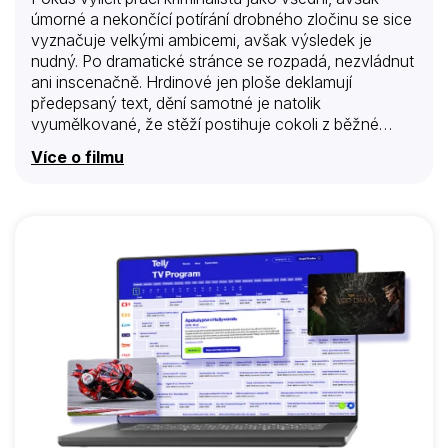
úmorné a nekončící potírání drobného zločinu se sice
vyznačuje velkými ambicemi, avšak výsledek je
nudný. Po dramatické stránce se rozpadá, nezvládnut
ani inscenačně. Hrdinové jen ploše deklamují
předepsaný text, dění samotné je natolik
vyumělkované, že stěží postihuje cokoli z běžné
reality 70. let. Ani z prostředí Ostravy autoři nevytěžili
Více o filmu
nic zajímavého.