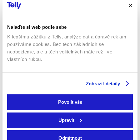
Nalaďte si web podle sebe
K lepšímu zážitku z Telly, analýze dat a úpravě reklam
používáme cookies. Bez těch základních se
neobejdeme, ale u těch volitelných máte režii ve
vlastních rukou.
1938 | Československo | 91 min
Mladý muž Láďa Tůma získá s dědictvím po bohatém
strýci i strýčkova oblíbeného komorníka Vlastimila
Zobrazit detaily
Chytráčka, se kterým musí mít po dobu jednoho roku
uzavřenou pracovní smlouvu. Ta je podmínkou k
získání dědictví. Chytráček se o nového pána stará
Povolit vše
stejně oddaně, jako se staral o jeho strýce. To však
přináší mladíkovi mnoho komplikací – v zaměstnání i v
Upravit
lásce…
Více o filmu
Odmítnout