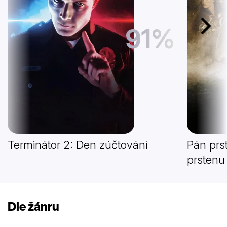
91%
Další
Terminátor 2: Den zúčtování
Pán prs
prstenu
Dle žánru