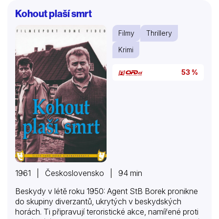
víkendové „šílení“. Vybrali si jedno pražské letní
Kohout plaší smrt
páteční odpoledne a formou mikropříběhů sestavují
mozaiku života Pražanů na sklonku týdne. Zaměřují
Filmy
Thrillery
se na ty nejtypičtější příklady trávení volného času.
Některé postavy mají širší…
Krimi
53 %
1961 | Československo | 94 min
Beskydy v létě roku 1950: Agent StB Borek pronikne
do skupiny diverzantů, ukrytých v beskydských
horách. Ti připravují teroristické akce, namířené proti