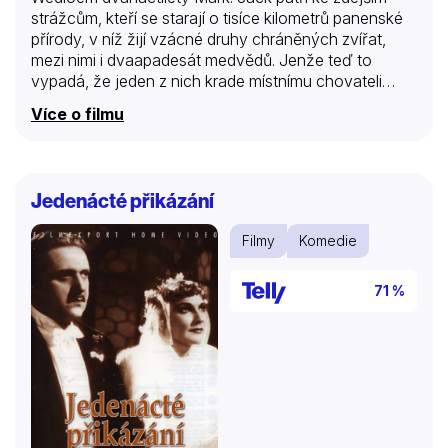
strážcům, kteří se starají o tisíce kilometrů panenské
přírody, v níž žijí vzácné druhy chráněných zvířat,
mezi nimi i dvaapadesát medvědů. Jenže teď to
vypadá, že jeden z nich krade místnímu chovateli
Fogu Bensonovi ovce. Ve chvíli, kdy Jack obdrží
Více o filmu
smutnou zprávu, že se Markovi rodiče, členové
organizace Lékaři bez hranic, nevrátili z deštného
pralesa v Indonésii, objeví chlapec v šachtě
opuštěného dolu medvěda. Ačkoli se tyhle šelmy s
Jedenácté přikázání
lidmi, natož s malými dětmi, nekamarádí, podle
indiánských historek se i takové věci občas stávají.
Filmy
Komedie
Netrvá dlouho a Mark bude muset dokonce chránit
svého medvěda před nebezpečnými lidmi.
71 %