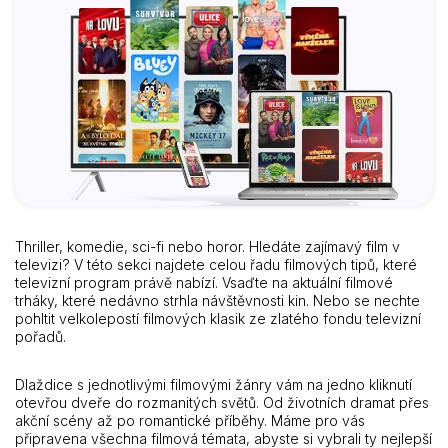
Thriller, komedie, sci-fi nebo horor. Hledáte zajímavý film v
televizi? V této sekci najdete celou řadu filmových tipů, které
televizní program právě nabízí. Vsaďte na aktuální filmové
trháky, které nedávno strhla návštěvnosti kin. Nebo se nechte
pohltit velkolepostí filmových klasik ze zlatého fondu televizní
pořadů.
Dlaždice s jednotlivými filmovými žánry vám na jedno kliknutí
otevřou dveře do rozmanitých světů. Od životních dramat přes
akční scény až po romantické příběhy. Máme pro vás
připravena všechna filmová témata, abyste si vybrali ty nejlepší