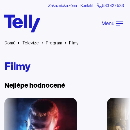
Zákaznická zóna
Kontakt
533 427 533
Menu
Domů
Televize
Program
Filmy
Filmy
Nejlépe hodnocené