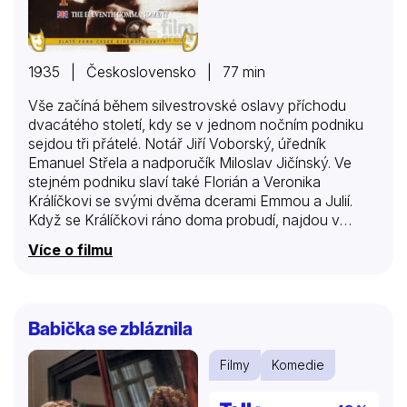
1935 | Československo | 77 min
Vše začíná během silvestrovské oslavy příchodu
dvacátého století, kdy se v jednom nočním podniku
sejdou tři přátelé. Notář Jiří Voborský, úředník
Emanuel Střela a nadporučík Miloslav Jičínský. Ve
stejném podniku slaví také Florián a Veronika
Králíčkovi se svými dvěma dcerami Emmou a Julií.
Když se Králíčkovi ráno doma probudí, najdou v
Emmině pokoji spícího muže – Voborského. Otec
Více o filmu
prohlásí, že notář tím kompromitoval jejich dceru a
proto se s ní musí oženit. Voborský kategoricky
odmítá, ale jen do chvíle, než zjistí, že jde o dívku,
která se mu líbila na silvestrovské zábavě. Po svatbě
Babička se zbláznila
jedou novomanželé na venkov v naději, že tam
budou sami. Už večer však nečekaně přichází
Filmy
Komedie
Voborského přátelé. Kdysi si vzájemně přísahali, že
se nikdy neožení a…