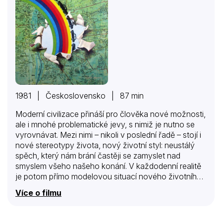
1981 | Československo | 87 min
Moderní civilizace přináší pro člověka nové možnosti,
ale i mnohé problematické jevy, s nimiž je nutno se
vyrovnávat. Mezi nimi – nikoli v poslední řadě – stojí i
nové stereotypy života, nový životní styl: neustálý
spěch, který nám brání častěji se zamyslet nad
smyslem všeho našeho konání. V každodenní realitě
je potom přímo modelovou situací nového životního
stylu využití volna o víkendu. V dramaturgické skupině
Více o filmu
dr. Drahoslava Makovičky vznikl nový film Zelená
vlna, v němž si scenárista Vladimír Kalina a režisér
Václav Vorlíček zvolili komediální polohu pohledu na