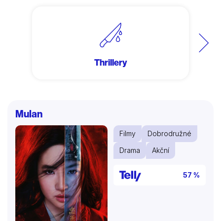
Další
Thrillery
Mulan
Filmy
Dobrodružné
Drama
Akční
57 %