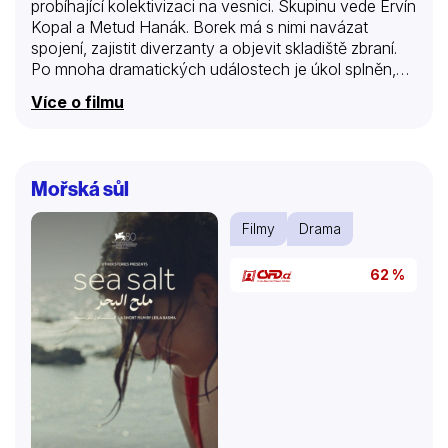
probíhající kolektivizaci na vesnici. Skupinu vede Ervín
Kopal a Metud Hanák. Borek má s nimi navázat
spojení, zajistit diverzanty a objevit skladiště zbraní.
Po mnoha dramatických událostech je úkol splněn,
avšak za cenu nejvyšší…
Více o filmu
Mořská sůl
Filmy
Drama
62 %