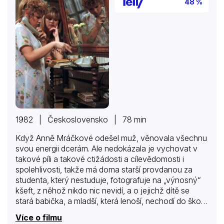
48 %
1982 | Československo | 78 min
Když Anně Mráčkové odešel muž, věnovala všechnu
svou energii dcerám. Ale nedokázala je vychovat v
takové píli a takové ctižádosti a cílevědomosti i
spolehlivosti, takže má doma starší provdanou za
studenta, který nestuduje, fotografuje na „výnosný“
kšeft, z něhož nikdo nic nevidí, a o jejichž dítě se
stará babička, a mladší, která lenoší, nechodí do školy,
hrozí ji, že ji nepřipustí k maturitě, jakkoli to lživě
Více o filmu
zamlouvá tím, že „maminku odvezli do nemocnice“. A