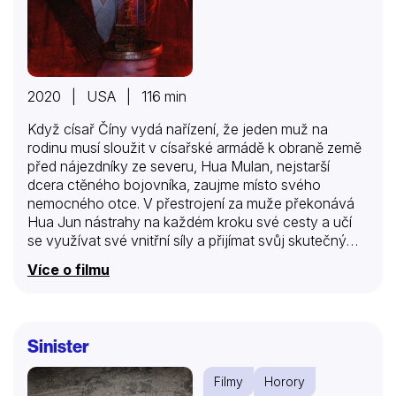
2020 | USA | 116 min
Když císař Číny vydá nařízení, že jeden muž na
rodinu musí sloužit v císařské armádě k obraně země
před nájezdníky ze severu, Hua Mulan, nejstarší
dcera ctěného bojovníka, zaujme místo svého
nemocného otce. V přestrojení za muže překonává
Hua Jun nástrahy na každém kroku své cesty a učí
se využívat své vnitřní síly a přijímat svůj skutečný
potenciál. Tato epická cesta z ní nejen učiní ctěného
Více o filmu
bojovníka, ale vyslouží jí i respekt vděčného národa…
a hrdého otce.
Sinister
Filmy
Horory