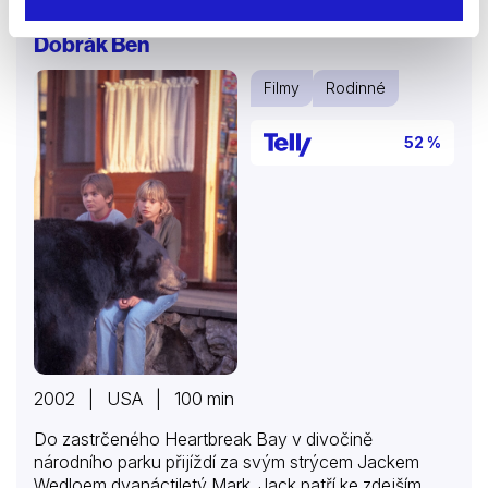
Dobrák Ben
Filmy
Rodinné
52 %
2002 | USA | 100 min
Do zastrčeného Heartbreak Bay v divočině
národního parku přijíždí za svým strýcem Jackem
Wedloem dvanáctiletý Mark. Jack patří ke zdejším