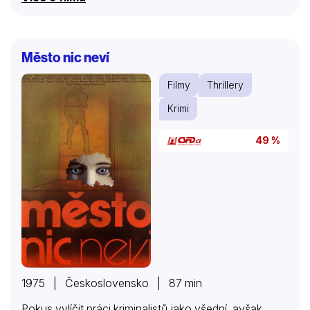
Město nic neví
Filmy
Thrillery
Krimi
49 %
1975 | Československo | 87 min
Pokus vylíčit práci kriminalistů jako všední, avšak