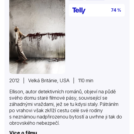
74 %
2012 | Velká Británie, USA | 110 min
Ellison, autor detektivních románů, objeví na půdě
svého domu staré filmové pásy, související se
záhadnými vraždami, jež se tu kdysi staly. Pátráním
po vrahovi však zkříží cestu celé své rodiny
s neznámou nadpřirozenou bytostí a uvrhne ji tak do
obrovského nebezpečí.
Více o filmu