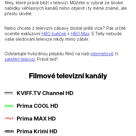
filmy, které právě běží v televizi. Můžete si vybrat ze široké
nabídky věhlasných kanálů nebo objevit i ty méně známé, ale
přesto skvělé.
Nebo chcete z televizní zábavy dostat ještě více? Pak určitě
oceníte exkluzivní
HBO balíček
s
HBO Max
. S Telly nebude
vaše sledování televize nikdy mimo záběr.
Odstartujte hvězdnou plejádu filmů na naší
internetové
či
satelitní televizi
. Právě teď!
Filmové televizní kanály
KVIFF.TV Channel HD
Prima COOL HD
Prima MAX HD
Prima Krimi HD