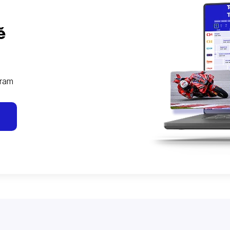
ě
gram