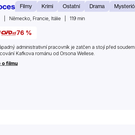
oces
Filmy
Krimi
Ostatní
Drama
Mysterió
 | Německo, Francie, Itálie | 119 min
76 %
padný administrativní pracovník je zatčen a stojí před soudem,
cování Kafkova románu od Orsona Wellese.
 o filmu