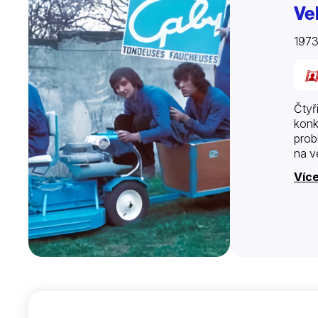
Ve
1973
Čtyř
konk
prob
na 
Více