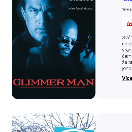
199
Svér
dete
vrah
čern
že b
jeho
Více