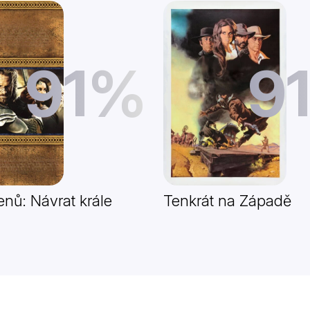
91%
9
enů: Návrat krále
Tenkrát na Západě