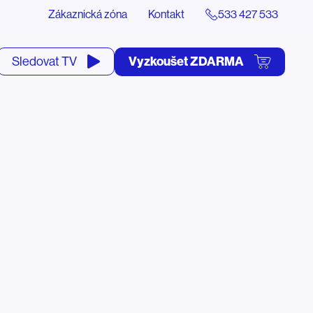
Zákaznická zóna
Kontakt
533 427 533
tevřít
Vyzkoušet ZDARMA
Sledovat TV
yhledávání