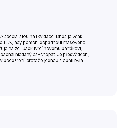
 specialistou na likvidace. Dnes je však
 do L. A., aby pomohl dopadnout masového
žuje na zdi. Jack tvrdí novému parťákovi,
spáchal hledaný psychopat. Je přesvědčen,
á v podezření, protože jednou z obětí byla