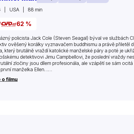
6 | USA | 88 min
62 %
ázný policista Jack Cole (Steven Seagal) býval ve službách CIA
ktiv ověšený korálky vyznavačem buddhismu a právě přiletěl
a, který brutálně vraždí katolické manželské páry a poté je ukři
ošskému detektivovi Jimu Campbellovi, že poslední vraždy ne
rutální zločiny jsou dílem profesionála, ale vzápětí se sám ocit
 první manželka Ellen……
 o filmu