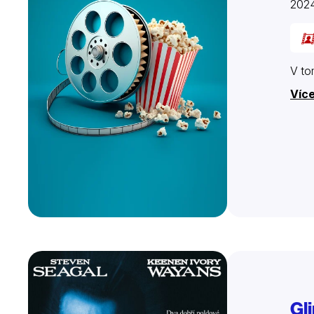
2024
V to
Více
Gl