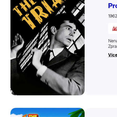
Pr
1962
Nená
Zpra
Více