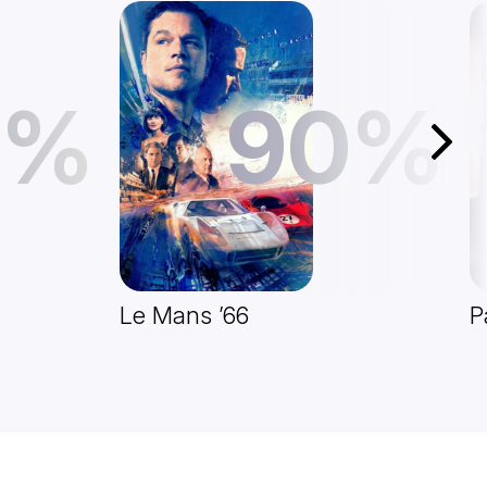
1%
90%
Další
Le Mans ’66
P