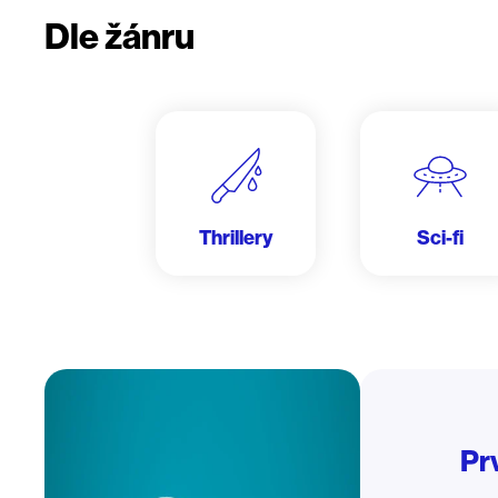
Dle žánru
Thrillery
Sci-fi
Pr