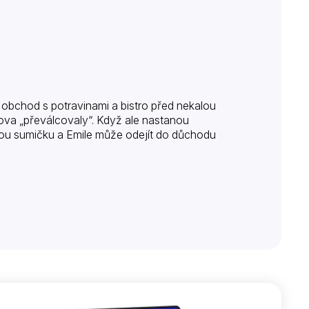
ův obchod s potravinami a bistro před nekalou
ova „převálcovaly“. Když ale nastanou
nou sumičku a Emile může odejít do důchodu