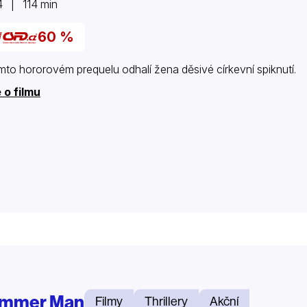
 | 114 min
60 %
mto hororovém prequelu odhalí žena děsivé církevní spiknutí.
 o filmu
immer Man
Filmy
Thrillery
Akční