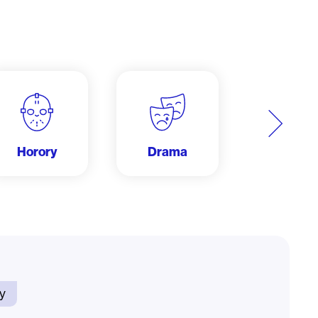
Další
Horory
Drama
Dobrodru
y