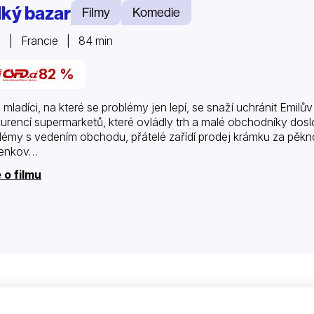
lký bazar
Filmy
Komedie
 | Francie | 84 min
82 %
i mladíci, na které se problémy jen lepí, se snaží uchránit Emil
urencí supermarketů, které ovládly trh a malé obchodníky dosl
lémy s vedením obchodu, přátelé zařídí prodej krámku za pěk
venkov…
 o filmu