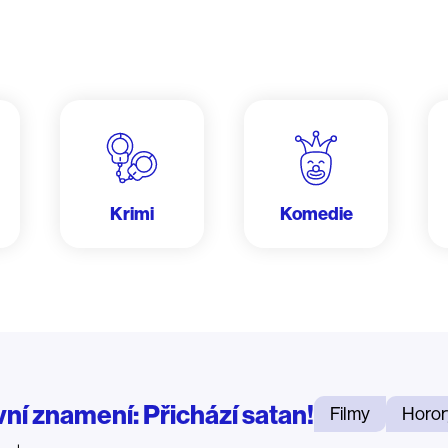
Krimi
Komedie
vní znamení: Přichází satan!
Filmy
Horor