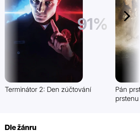
91%
Další
Terminátor 2: Den zúčtování
Pán prs
prstenu
Dle žánru