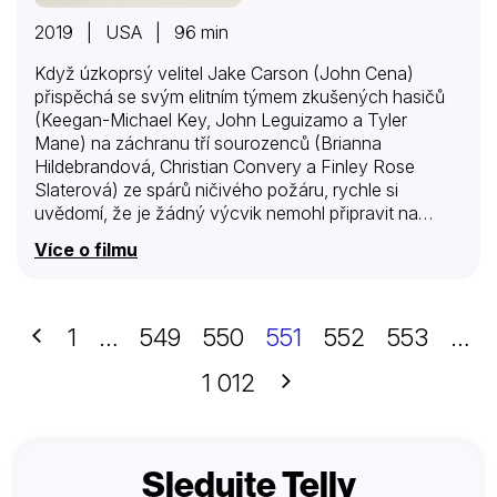
2019 | USA | 96 min
Když úzkoprsý velitel Jake Carson (John Cena)
přispěchá se svým elitním týmem zkušených hasičů
(Keegan-Michael Key, John Leguizamo a Tyler
Mane) na záchranu tří sourozenců (Brianna
Hildebrandová, Christian Convery a Finley Rose
Slaterová) ze spárů ničivého požáru, rychle si
uvědomí, že je žádný výcvik nemohl připravit na
dosud nejnáročnější práci ze všech – hlídání dětí.
Více o filmu
Životy, zaměstnání a dokonce i požární sklad hasičů,
jimž se nedaří vypátrat rodiče nezbedných ratolestí,
se rázem obrátí vzhůru nohama. Záhy zjistí, že děti
jsou – stejně jako oheň – divoké a nepředvídatelné.
Předchozí
1
…
549
550
551
552
553
…
Další
1 012
Sledujte Telly