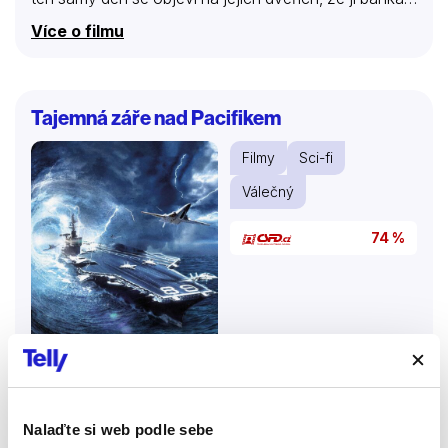
brzy odstaví majetek za vysoké dluhy. Ale ještě téhož
Více o filmu
večera donese mladší dcera tašku s penězi, kterou
našla ve sklepě. Když matka vyzvídá, jak na to přišla,
dcera odpoví, že mluvila s duchem otce. Jenže tím
démonická hra Ouija teprve začíná!
Tajemná záře nad Pacifikem
Filmy
Sci-fi
Válečný
74 %
Nalaďte si web podle sebe
1980 | USA | 103 min