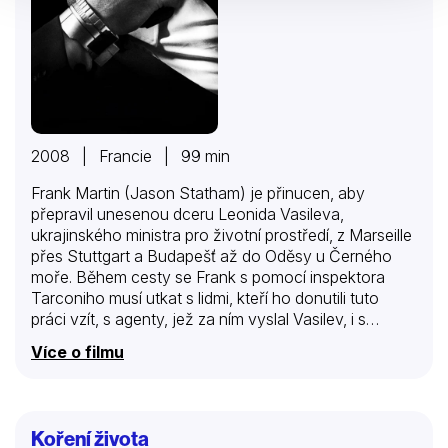
2008 | Francie | 99 min
Frank Martin (Jason Statham) je přinucen, aby
přepravil unesenou dceru Leonida Vasileva,
ukrajinského ministra pro životní prostředí, z Marseille
přes Stuttgart a Budapešť až do Oděsy u Černého
moře. Během cesty se Frank s pomocí inspektora
Tarconiho musí utkat s lidmi, kteří ho donutili tuto
práci vzít, s agenty, jež za ním vyslal Vasilev, i s
Valentinou, která se chová jako fracek, a nehodlá s
Více o filmu
ním spolupracovat. Navzdory tomu, že ona má
sklony k cynismu a on je odhodlán se s ní nezaplést,
se kurýr a jeho „zásilka“ do sebe zamilují a na útěku
prožijí řadu bláznivých, dramatických a
Koření života
nebezpečných situací.