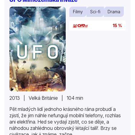
Filmy
Sci-fi
Drama
15 %
2013 | Velká Británie | 104 min
Pět mladých lidí jednoho krásného rána probudí a
zjistí, že jim náhle nefungují mobilní telefony, rozhlas
ani elektřina. Hed se vydají zjistit, co se děje, a
náhodou zahlédnou obrovský létající talíř. Brzy se
civilizace, jak ji známe, začne…