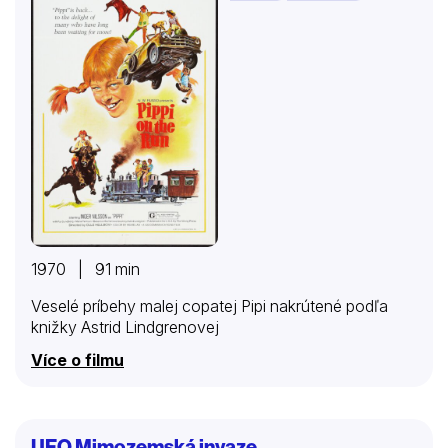
1970 | 91 min
Veselé príbehy malej copatej Pipi nakrútené podľa
knižky Astrid Lindgrenovej
Více o filmu
UFO Mimozemská invaze