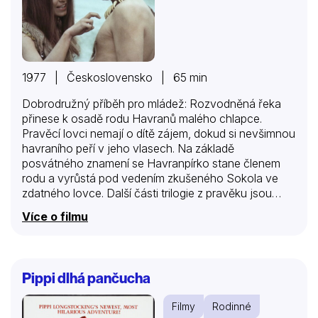
1977 | Československo | 65 min
Dobrodružný příběh pro mládež: Rozvodněná řeka
přinese k osadě rodu Havranů malého chlapce.
Pravěcí lovci nemají o dítě zájem, dokud si nevšimnou
havraního peří v jeho vlasech. Na základě
posvátného znamení se Havranpírko stane členem
rodu a vyrůstá pod vedením zkušeného Sokola ve
zdatného lovce. Další části trilogie z pravěku jsou
filmy Na Veliké řece a Volání rodu.
Více o filmu
Pippi dlhá pančucha
Filmy
Rodinné