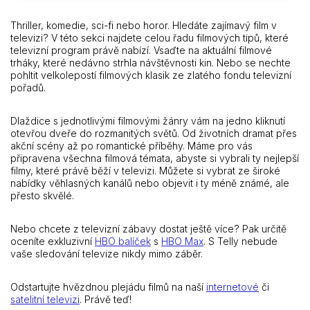
Thriller, komedie, sci-fi nebo horor. Hledáte zajímavý film v
televizi? V této sekci najdete celou řadu filmových tipů, které
televizní program právě nabízí. Vsaďte na aktuální filmové
trháky, které nedávno strhla návštěvnosti kin. Nebo se nechte
pohltit velkolepostí filmových klasik ze zlatého fondu televizní
pořadů.
Dlaždice s jednotlivými filmovými žánry vám na jedno kliknutí
otevřou dveře do rozmanitých světů. Od životních dramat přes
akční scény až po romantické příběhy. Máme pro vás
připravena všechna filmová témata, abyste si vybrali ty nejlepší
filmy, které právě běží v televizi. Můžete si vybrat ze široké
nabídky věhlasných kanálů nebo objevit i ty méně známé, ale
přesto skvělé.
Nebo chcete z televizní zábavy dostat ještě více? Pak určitě
oceníte exkluzivní
HBO balíček
s
HBO Max
. S Telly nebude
vaše sledování televize nikdy mimo záběr.
Odstartujte hvězdnou plejádu filmů na naší
internetové
či
satelitní televizi
. Právě teď!