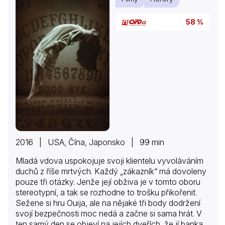
58 %
2016 | USA, Čína, Japonsko | 99 min
Mladá vdova uspokojuje svoji klientelu vyvoláváním
duchů z říše mrtvých. Každý „zákazník“ má dovoleny
pouze tři otázky. Jenže její obživa je v tomto oboru
stereotypní, a tak se rozhodne to trošku přikořenit.
Sežene si hru Ouija, ale na nějaké tři body dodržení
svojí bezpečnosti moc nedá a začne si sama hrát. V
ten samý den se objeví na jejích dveřích, že jí banka