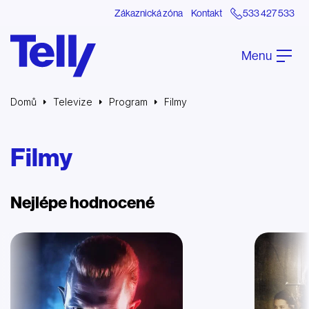
Zákaznická zóna
Kontakt
533 427 533
Menu
Domů
Televize
Program
Filmy
Filmy
Nejlépe hodnocené