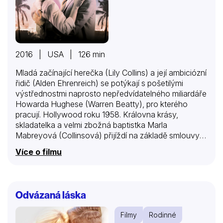
2016 | USA | 126 min
Mladá začínající herečka (Lily Collins) a její ambiciózní
řidič (Alden Ehrenreich) se potýkají s pošetilými
výstřednostmi naprosto nepředvídatelného miliardáře
Howarda Hughese (Warren Beatty), pro kterého
pracují. Hollywood roku 1958. Královna krásy,
skladatelka a velmi zbožná baptistka Marla
Mabreyová (Collinsová) přijíždí na základě smlouvy s
nechvalně proslulým Howardem Hughesem z
Více o filmu
maloměsta do Los Angeles. Na letišti se setká se
svým řidičem Frankem Forbesem, hluboce věřícím
metodistou, zasnoubeným se svou dlouholetou
přítelkyní a dětskou láskou. Vzájemná přitažlivost
Odvázaná láska
mezi Marlou a Frankem však vystaví jejich
náboženské přesvědčení zkoušce a také se vzpírá
Filmy
Rodinné
Hughesovu pravidlu číslo jedna – žádný