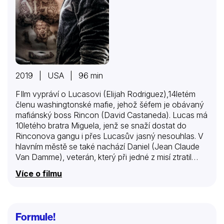
2019 | USA | 96 min
FIlm vypráví o Lucasovi (Elijah Rodriguez),14letém
členu washingtonské mafie, jehož šéfem je obávaný
mafiánský boss Rincon (David Castaneda). Lucas má
10letého bratra Miguela, jenž se snaží dostat do
Rinconova gangu i přes Lucasův jasný nesouhlas. V
hlavním městě se také nachází Daniel (Jean Claude
Van Damme), veterán, který při jedné z misí ztratil
schopnost mluvit. Lucas je Rinconem pověřen, aby
Více o filmu
předal dodávku drog, jenže dochází ke komplikacím.
Formule!