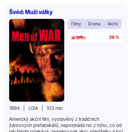
Švéd: Muži války
Filmy
Drama
Akční
39 %
1994 | USA | 103 min
Americký akční film, vystavěný z tradičních
žánrových prefabrikátů, nepostrádá nic z toho, co od
něj fanda očekává, zejména pak akci, přestřelky a boj