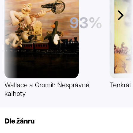
93%
Další
Wallace a Gromit: Nesprávné
Tenkrát
kalhoty
Dle žánru