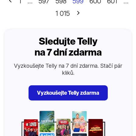
Předchozí
1
…
597
598
599
600
601
…
schopným…
Další
1 015
Sledujte Telly
na 7 dní zdarma
Vyzkoušejte Telly na 7 dní zdarma. Stačí pár
kliků.
Vyzkoušejte Telly zdarma