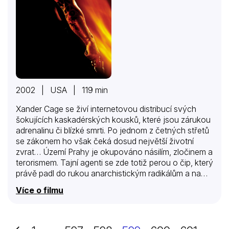
2002 | USA | 119 min
Xander Cage se živí internetovou distribucí svých
šokujících kaskadérských kousků, které jsou zárukou
adrenalinu či blízké smrti. Po jednom z četných střetů
se zákonem ho však čeká dosud největší životní
zvrat… Území Prahy je okupováno násilím, zločinem a
terorismem. Tajní agenti se zde totiž perou o čip, který
právě padl do rukou anarchistickým radikálům a na
němž jsou uloženy specifikace ničivé biologické
Více o filmu
zbraně. Xandera Cage z toho sice nic nezajímá, jeho
výjimečná odvaha ale nezůstane nepovšimnuta.
Výzvědná služba by ho ráda viděla ve svých řadách
a nový agent „Triple X“ se ukáže být více než