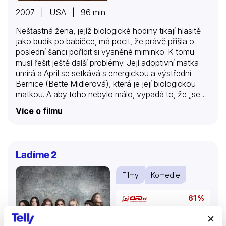
2007 | USA | 96 min
Nešťastná žena, jejíž biologické hodiny tikají hlasitě
jako budík po babičce, má pocit, že právě přišla o
poslední šanci pořídit si vysněné miminko. K tomu
musí řešit ještě další problémy. Její adoptivní matka
umírá a April se setkává s energickou a výstřední
Bernice (Bette Midlerová), která je její biologickou
matkou. A aby toho nebylo málo, vypadá to, že „sex
na rozloučenou“ s Benem nezůstal bez následků…
Více o filmu
Dokáže pod tlakem okolností najít novou životní
rovnováhu? A pomůže jí v tom Frank (Colin Firth),
sympatický rozvedený otec jednoho z Apriliných
žáků? Představitelka hlavní role Helen Huntová se
Ladíme 2
tentokrát postavila také za kameru a touto
tragikomedií, oceněnou na MFF v Palm Springs,
Filmy
Komedie
debutovala jako režisérka.
61 %