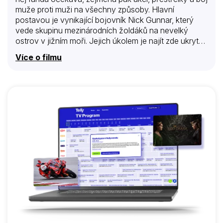
muže proti muži na všechny způsoby. Hlavní
postavou je vynikající bojovník Nick Gunnar, který
vede skupinu mezinárodních žoldáků na nevelký
ostrov v jižním moři. Jejich úkolem je najít zde ukrytý
poklad. Nikomu se to zatím nepodařilo. Teď jsou tu
Více o filmu
však oni – precizně vycvičení, až hazardérsky
odvážní a sebejistí. Připravení bojovat do posledního
dechu. Jenže všechno je nakonec tak trochu jinak…