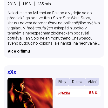
2018 | USA | 135 min
Naloďte se na Millennium Falcon a vydejte se do
předaleké galaxie ve filmu Solo: Star Wars Story,
zbrusu novém dobrodružství nejoblíbenějšího syčáka
v galaxii. V řadě troufalých eskapád hluboko v
temném a nebezpečném zločineckém podsvětí
potkává Han Solo nejen mohutného Chewbaccu,
svého budoucího kopilota, ale narazí i na nechvalně
známého hazardního hráče Landa Calrissiana.
Více o filmu
xXx
Filmy
Drama
Akční
58 %