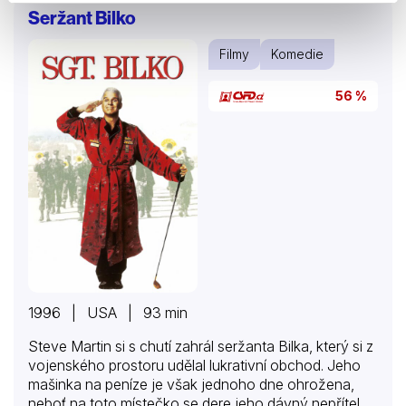
Seržant Bilko
Filmy
Komedie
56 %
1996 | USA | 93 min
Steve Martin si s chutí zahrál seržanta Bilka, který si z
vojenského prostoru udělal lukrativní obchod. Jeho
mašinka na peníze je však jednoho dne ohrožena,
neboť na toto místečko se dere jeho dávný nepřítel