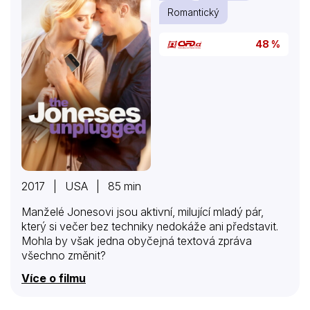
zaměstnanec nesmí navázat intimní vztah s herečkou,
Romantický
s níž je podepsána smlouva. Hughesovo chování
zasahuje Marlu a Franka velice odlišnými a
48 %
nečekanými způsoby, a zatímco…
2017 | USA | 85 min
Manželé Jonesovi jsou aktivní, milující mladý pár,
který si večer bez techniky nedokáže ani představit.
Mohla by však jedna obyčejná textová zpráva
všechno změnit?
Více o filmu