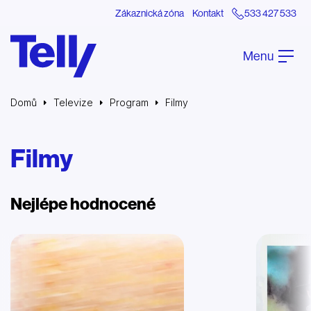
Zákaznická zóna
Kontakt
533 427 533
Menu
Domů
Televize
Program
Filmy
Filmy
Nejlépe hodnocené