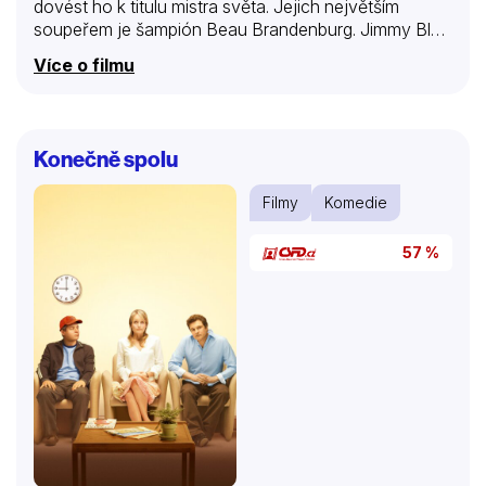
dovést ho k titulu mistra světa. Jejich největším
soupeřem je šampión Beau Brandenburg. Jimmy Bly
mu nebezpečně šlape na paty a navíc začal chodit s
Více o filmu
jeho bývalou dívkou. A s Joem Tantem má
Brandenburg nevyřízené účty v podobě dávné
nehody….
Konečně spolu
Filmy
Komedie
57 %