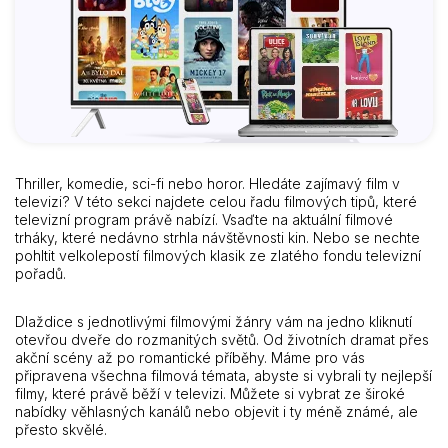
Thriller, komedie, sci-fi nebo horor. Hledáte zajímavý film v
televizi? V této sekci najdete celou řadu filmových tipů, které
televizní program právě nabízí. Vsaďte na aktuální filmové
trháky, které nedávno strhla návštěvnosti kin. Nebo se nechte
pohltit velkolepostí filmových klasik ze zlatého fondu televizní
pořadů.
Dlaždice s jednotlivými filmovými žánry vám na jedno kliknutí
otevřou dveře do rozmanitých světů. Od životních dramat přes
akční scény až po romantické příběhy. Máme pro vás
připravena všechna filmová témata, abyste si vybrali ty nejlepší
filmy, které právě běží v televizi. Můžete si vybrat ze široké
nabídky věhlasných kanálů nebo objevit i ty méně známé, ale
přesto skvělé.