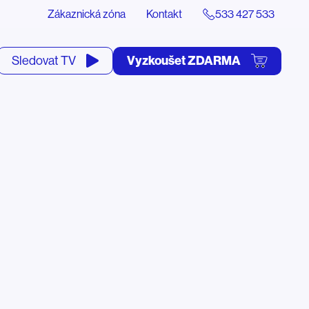
Zákaznická zóna
Kontakt
533 427 533
tevřít
Vyzkoušet ZDARMA
Sledovat TV
yhledávání