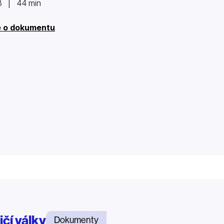
3 | 44 min
e o dokumentu
ičí války
Dokumenty