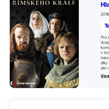
Hl
2016
Pro 
dosp
komu
v to
naro
díky
ale 
hru,
Víc
obsa