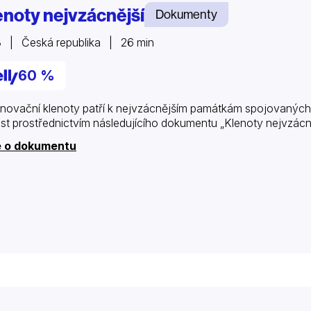
enoty nejvzácnější
Dokumenty
 | Česká republika | 26 min
60 %
novační klenoty patří k nejvzácnějším památkám spojovaných s
st prostřednictvím následujícího dokumentu „Klenoty nejvzácně
e o dokumentu