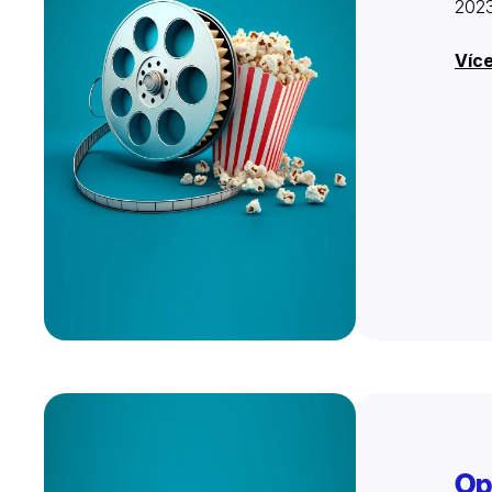
202
Víc
Op