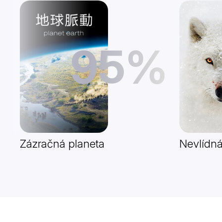
95%
Zázračná planeta
Nevlídná