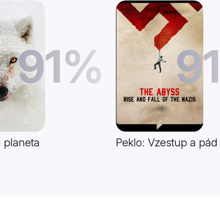
91%
9
 planeta
Peklo: Vzestup a pád