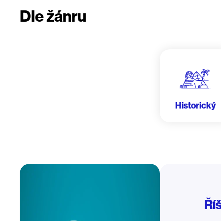
Dle žánru
Historický
Ří