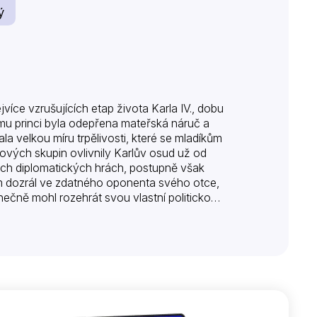
ý
jvíce vzrušujících etap života Karla IV., dobu
u princi byla odepřena mateřská náruč a
elkou míru trpělivosti, které se mladíkům
mových skupin ovlivnily Karlův osud už od
ch diplomatických hrách, postupně však
m dozrál ve zdatného oponenta svého otce,
čně mohl rozehrát svou vlastní politickou
ému trůnu. Jak se sami můžeme přesvědčit,