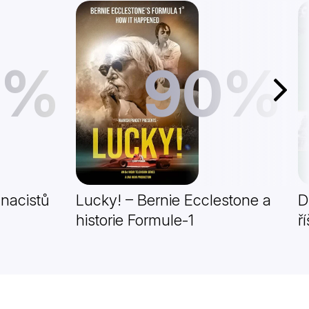
1%
90%
Další
 nacistů
Lucky! – Bernie Ecclestone a
D
historie Formule-1
ř