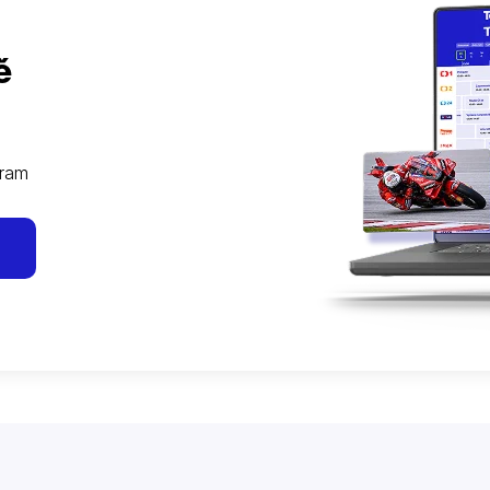
ě
gram