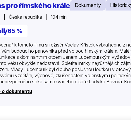
as pro římského krále
Dokumenty
Historick
 | Česká republika | 104 min
65 %
scénář k tomuto filmu si režisér Václav Křístek vybral jednu z ne
ívání budoucího panovníka před volbou římským králem. Malém
nikace s dominantním otcem Janem Lucemburským vyžadovala v
mto věku obvykle nedostává. Spletité intriky nejrůznějších záj
zení. Mladý Lucemburk byl dlouho poslušnou loutkou v otcový
 svému vzdělání, výchově, zkušenostem vojenským i politický
i nebezpečného soka samozvaného císaře Ludvíka Bavora. Kone
 jejíž překvapivé rozuzlení mu nakonec otevřelo cestu k říšsk
e o dokumentu
zení Kryštofa…