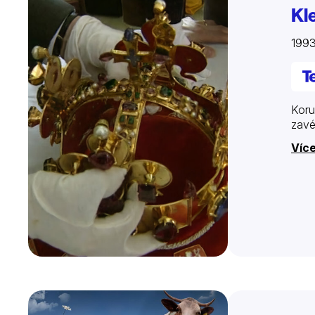
Kl
1993
Koru
zavé
Víc