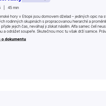
5 | 45 min
enské hory v Etiopii jsou domovem dželad – jediných opic na sv
ých rodinných skupinách s propracovanou hierarchií a proměnli
 přijde jejich čas, neváhají ji získat násilím. Alfa samec čelí ne
nu a odrážet soupeře. Skutečnou moc tu však drží samice. Práv
e o dokumentu