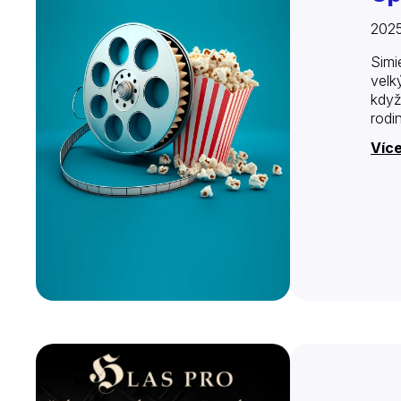
202
Simi
velk
když
rodi
Víc