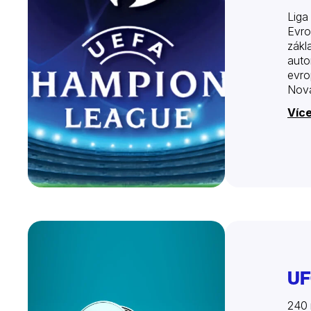
Liga
Evro
zákl
auto
evro
Nova
Více
UF
240 