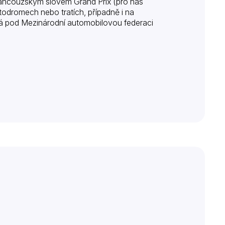
rancouzským slovem Grand Prix (pro nás
todromech nebo tratích, případně i na
á pod Mezinárodní automobilovou federaci