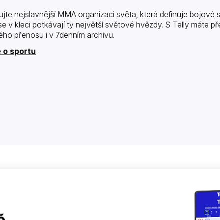
ujte nejslavnější MMA organizaci světa, která definuje bojové s
se v kleci potkávají ty největší světové hvězdy. S Telly máte 
ého přenosu i v 7denním archivu.
 o sportu
ě