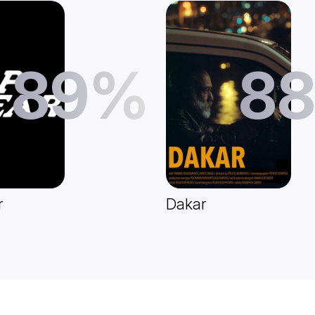
89%
8
r
Dakar