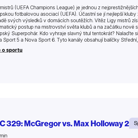
 mistrů (UEFA Champions League) je jednou z nejprestižnějšíc
pskou fotbalovou asociací (UEFA). Účastní se jí nejlepší kluby z 
adě svých výsledků v domácích soutěžích. Vítěz Ligy mistrů získá
matický postup na mistrovství světa klubů a na začátku nové s
pský Superpohár. Kdo vyhraje slavný titul tentokrát? Nalaďte s
 Sport 5 a Nova Sport 6. Tyto kanály obsahují balíčky Střední,
 o sportu
C 329: McGregor vs. Max Holloway 2
S
min