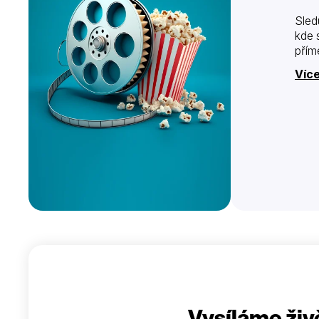
Sled
kde 
přím
Více
Vysíláme živ