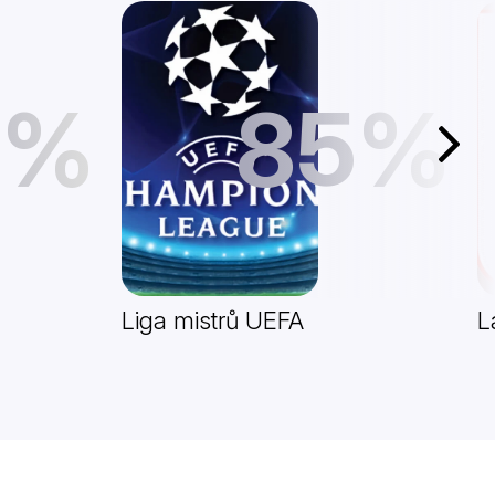
8%
85%
Další
Liga mistrů UEFA
L