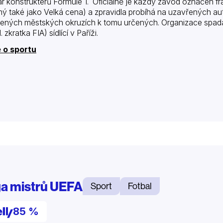
r konstruktérů Formule 1. Oficiálně je každý závod označen f
ý také jako Velká cena) a zpravidla probíhá na uzavřených au
bených městských okruzích k tomu určených. Organizace spad
. zkratka FIA) sídlící v Paříži.
 o sportu
ga mistrů UEFA
Sport
Fotbal
85 %