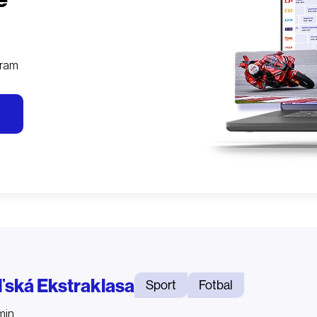
gram
ľská Ekstraklasa
Sport
Fotbal
min