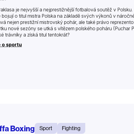
raklasa je nejvyšší a nejprestižnější fotbalová soutěž v Polsku. 
é bojují o titul mistra Polska na základě svých výkonů v nároč
ává nejen prestižní mistrovský pohár, ale také právo reprezentov
tku nové sezóny se utká s vítězem polského poháru (Puchar P
é trávníky a získá titul tentokrát?
 o sportu
ffa Boxing
Sport
Fighting