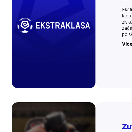
Ekst
kter
získ
začá
polsk
Více
Zu