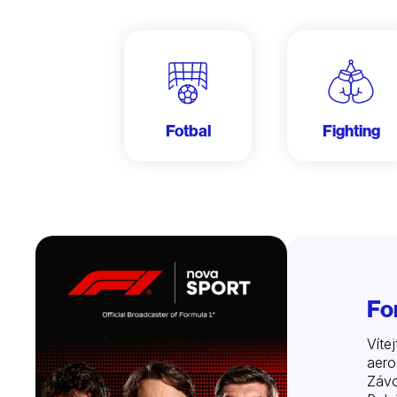
Fotbal
Fighting
Fo
Víte
aero
Závo