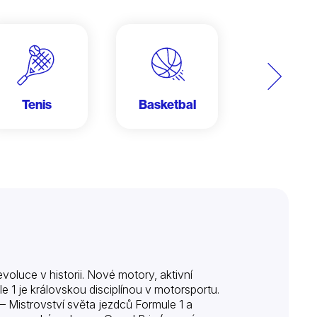
Další
Tenis
Basketbal
Lyžován
evoluce v historii. Nové motory, aktivní
e 1 je královskou disciplínou v motorsportu.
– Mistrovství světa jezdců Formule 1 a