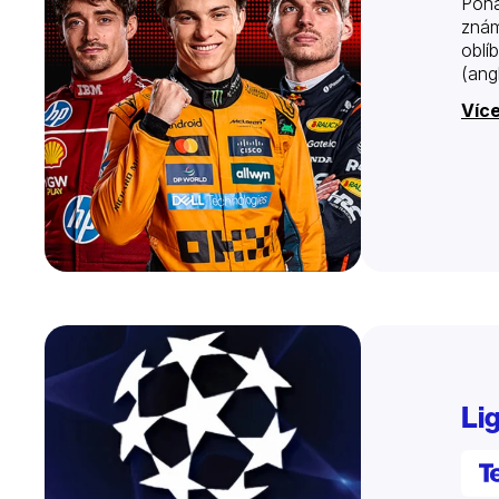
Pohá
znám
oblí
(angl
Více
Li